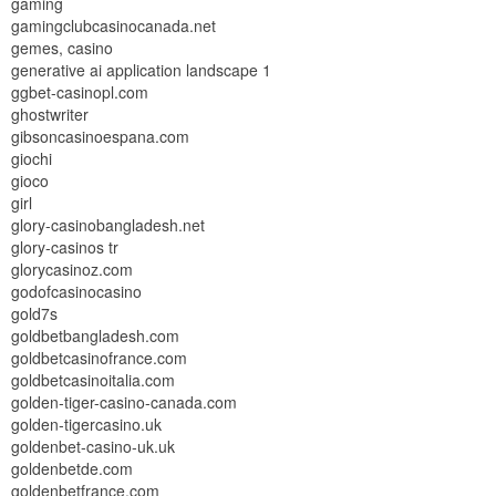
gaming
gamingclubcasinocanada.net
gemes, casino
generative ai application landscape 1
ggbet-casinopl.com
ghostwriter
gibsoncasinoespana.com
giochi
gioco
girl
glory-casinobangladesh.net
glory-casinos tr
glorycasinoz.com
godofcasinocasino
gold7s
goldbetbangladesh.com
goldbetcasinofrance.com
goldbetcasinoitalia.com
golden-tiger-casino-canada.com
golden-tigercasino.uk
goldenbet-casino-uk.uk
goldenbetde.com
goldenbetfrance.com