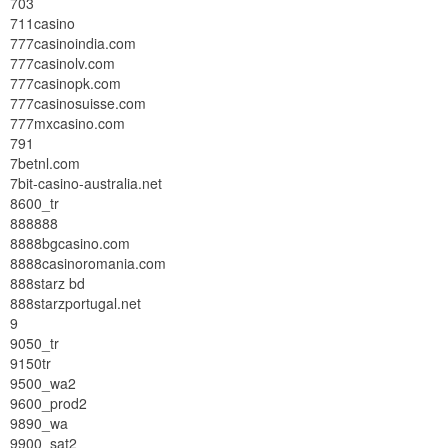
703
711casino
777casinoindia.com
777casinolv.com
777casinopk.com
777casinosuisse.com
777mxcasino.com
791
7betnl.com
7bit-casino-australia.net
8600_tr
888888
8888bgcasino.com
8888casinoromania.com
888starz bd
888starzportugal.net
9
9050_tr
9150tr
9500_wa2
9600_prod2
9890_wa
9900_sat2