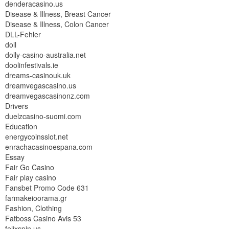
denderacasino.us
Disease & Illness, Breast Cancer
Disease & Illness, Colon Cancer
DLL-Fehler
doll
dolly-casino-australia.net
doolinfestivals.ie
dreams-casinouk.uk
dreamvegascasino.us
dreamvegascasinonz.com
Drivers
duelzcasino-suomi.com
Education
energycoinsslot.net
enrachacasinoespana.com
Essay
Fair Go Casino
Fair play casino
Fansbet Promo Code 631
farmakeioorama.gr
Fashion, Clothing
Fatboss Casino Avis 53
felixspin.us