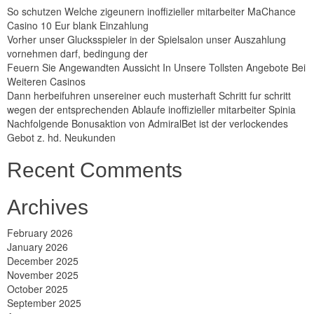
So schutzen Welche zigeunern inoffizieller mitarbeiter MaChance
Casino 10 Eur blank Einzahlung
Vorher unser Glucksspieler in der Spielsalon unser Auszahlung
vornehmen darf, bedingung der
Feuern Sie Angewandten Aussicht In Unsere Tollsten Angebote Bei
Weiteren Casinos
Dann herbeifuhren unsereiner euch musterhaft Schritt fur schritt
wegen der entsprechenden Ablaufe inoffizieller mitarbeiter Spinia
Nachfolgende Bonusaktion von AdmiralBet ist der verlockendes
Gebot z. hd. Neukunden
Recent Comments
Archives
February 2026
January 2026
December 2025
November 2025
October 2025
September 2025