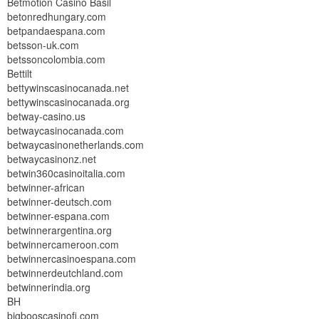
Betmotion Casino Basil
betonredhungary.com
betpandaespana.com
betsson-uk.com
betssoncolombia.com
Bettilt
bettywinscasinocanada.net
bettywinscasinocanada.org
betway-casino.us
betwaycasinocanada.com
betwaycasinonetherlands.com
betwaycasinonz.net
betwin360casinoitalia.com
betwinner-african
betwinner-deutsch.com
betwinner-espana.com
betwinnerargentina.org
betwinnercameroon.com
betwinnercasinoespana.com
betwinnerdeutchland.com
betwinnerindia.org
BH
bigbooscasinofi.com