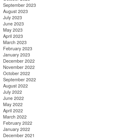
September 2023
August 2023
July 2023
June 2023
May 2023
April 2023
March 2023
February 2023
January 2023
December 2022
November 2022
October 2022
September 2022
August 2022
July 2022
June 2022
May 2022
April 2022
March 2022
February 2022
January 2022
December 2021