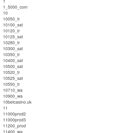
1
1_5000_com
10
10050_tr
10100_sat
10120_tr
10125_sat
10280_tr
10300_sat
10350_tr
10400_sat
10500_sat
10520_tr
10525_sat
10550_tr
10710_wa
10900_wa
10betcasino.uk
11
11000prod2
11000prod3
11200_prod
11400_wa