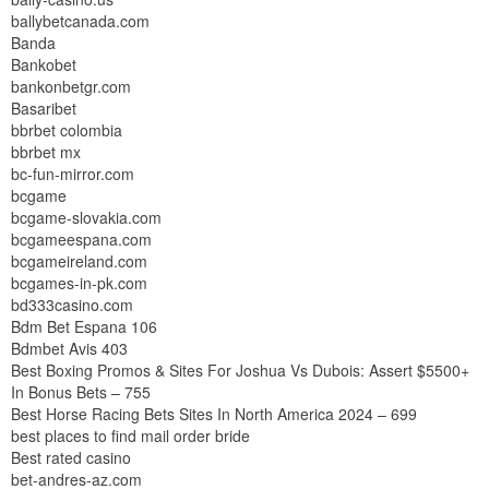
ballybetcanada.com
Banda
Bankobet
bankonbetgr.com
Basaribet
bbrbet colombia
bbrbet mx
bc-fun-mirror.com
bcgame
bcgame-slovakia.com
bcgameespana.com
bcgameireland.com
bcgames-in-pk.com
bd333casino.com
Bdm Bet Espana 106
Bdmbet Avis 403
Best Boxing Promos & Sites For Joshua Vs Dubois: Assert $5500+
In Bonus Bets – 755
Best Horse Racing Bets Sites In North America 2024 – 699
best places to find mail order bride
Best rated casino
bet-andres-az.com