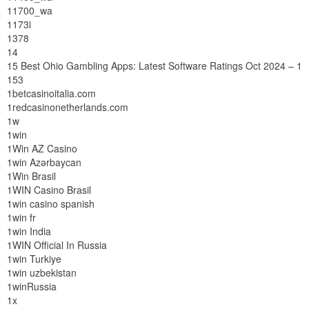
11700_wa
1173i
1378
14
15 Best Ohio Gambling Apps: Latest Software Ratings Oct 2024 – 1
153
1betcasinoitalia.com
1redcasinonetherlands.com
1w
1win
1Win AZ Casino
1win Azərbaycan
1Win Brasil
1WIN Casino Brasil
1win casino spanish
1win fr
1win India
1WIN Official In Russia
1win Turkiye
1win uzbekistan
1winRussia
1x