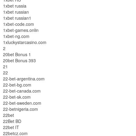
1xbet russia
1xbet russian
1xbet russian1
1xbet-code.com
1xbet-games.onlin
1xbet-ng.com
1xluckystarcasino.com
2
20bet Bonus 1
20bet Bonus 393
21
22
22-bet-argentina.com
22-bet-bg.com
22-bet-canada.com
22-bet-sk.com
22-bet-sweden.com
22-betnigeria.com
22bet
22Bet BD
22bet IT
22betcz.com