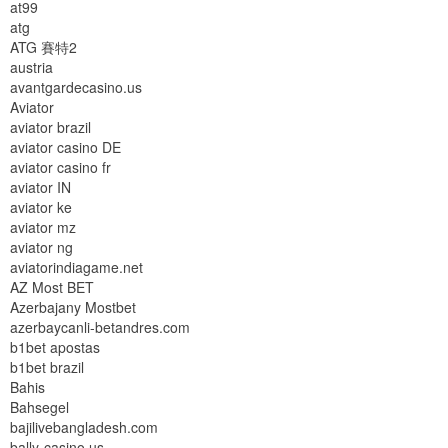
at99
atg
ATG 賽特2
austria
avantgardecasino.us
Aviator
aviator brazil
aviator casino DE
aviator casino fr
aviator IN
aviator ke
aviator mz
aviator ng
aviatorindiagame.net
AZ Most BET
Azerbajany Mostbet
azerbaycanli-betandres.com
b1bet apostas
b1bet brazil
Bahis
Bahsegel
bajilivebangladesh.com
bally-casino.us