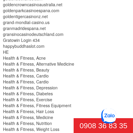
goldencrowncasinoaustralia.net
goldenparkcasinoespana.com
goldentigercasinonz.net
grand-mondial-casino.us
granmadridespana.net
gransinocasinodeutschland.com
Gratowin Login 434
happybuddhaslot.com
HE
Health & Fitness, Acne
Health & Fitness, Alternative Medicine
Health & Fitness, Beauty
Health & Fitness, Cardio
Health & Fitness, Cardio
Health & Fitness, Depression
Health & Fitness, Diabetes
Health & Fitness, Exercise
Health & Fitness, Fitness Equipment
Health & Fitness, Hair Loss
Health & Fitness, Medicine
Health & Fitness, Nutrition
0908 36 83 35
Health & Fitness, Weight Loss