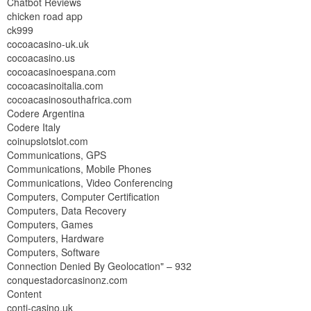
Chatbot Reviews
chicken road app
ck999
cocoacasino-uk.uk
cocoacasino.us
cocoacasinoespana.com
cocoacasinoitalia.com
cocoacasinosouthafrica.com
Codere Argentina
Codere Italy
coinupslotslot.com
Communications, GPS
Communications, Mobile Phones
Communications, Video Conferencing
Computers, Computer Certification
Computers, Data Recovery
Computers, Games
Computers, Hardware
Computers, Software
Connection Denied By Geolocation" – 932
conquestadorcasinonz.com
Content
conti-casino.uk