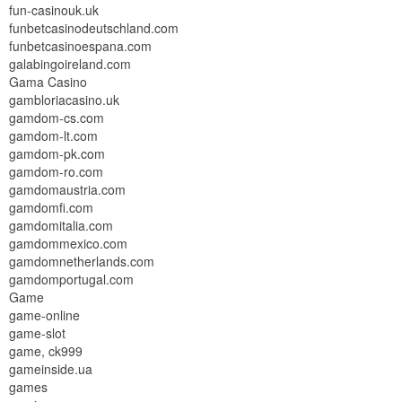
fun-casinouk.uk
funbetcasinodeutschland.com
funbetcasinoespana.com
galabingoireland.com
Gama Casino
gambloriacasino.uk
gamdom-cs.com
gamdom-lt.com
gamdom-pk.com
gamdom-ro.com
gamdomaustria.com
gamdomfi.com
gamdomitalia.com
gamdommexico.com
gamdomnetherlands.com
gamdomportugal.com
Game
game-online
game-slot
game, ck999
gameinside.ua
games