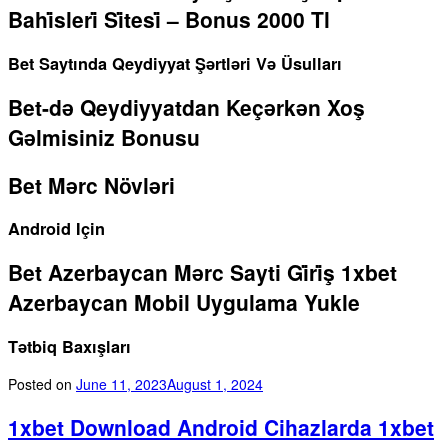
Bahi̇sleri̇ Si̇tesi̇ – Bonus 2000 Tl
Bet Saytında Qeydiyyat Şərtləri Və Üsulları
Bet-də Qeydiyyatdan Keçərkən Xoş
Gəlmisiniz Bonusu
Bet Mərc Növləri
Android Için
Bet Azerbaycan Mərc Sayti Gi̇ri̇ş 1xbet
Azerbaycan Mobil Uygulama Yukle
Tətbiq Baxışları
Posted on
June 11, 2023
August 1, 2024
1xbet Download Android Cihazlarda 1xbet