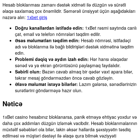
Hesab bloklanması zamanı dəstək xidməti ilə düzgün və sürətli
əlaqə saxlamaq çox önəmlidir. Səmərəli ünsiyyət üçün aşağıdakıları
nəzərə alın:
1xbet giriş
Doğru kanallardan istifadə edin:
1xBet rəsmi saytında canlı
çat, email və telefon nömrələri təqdim edilir.
Əsas məlumatları təqdim edin:
Hesab nömrəsi, istifadəçi
adı və bloklanma ilə bağlı bildirişləri dəstək xidmətinə təqdim
edin.
Problemi dəqiq və aydın izah edin:
Hər hansı əlaqədar
sənəd və ya ekran görüntüsünü paylaşmaq faydalıdır.
Səbirli olun:
Bəzən cavab almaq bir qədər vaxt apara bilər,
təkrar mesaj göndərməzdən öncə cavab gözləyin.
Əlavə məlumat istəyə bilərlər:
Lazım gələrsə, sənədlərinizin
surətlərini göndərməyə hazır olun.
Nəticə
1xBet casino hesabınız bloklanarsa, panik etməyə ehtiyac yoxdur və
daha çox addımları düzgün izləmək vacibdir. Hesab bloklanmalarının
müxtəlif səbəbləri ola bilər, lakin əksər hallarda şəxsiyyətin təsdiq
edilməsi və müştəri dəstəyi ilə əlaqə qura bilmək vəziyyəti