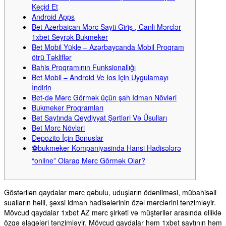
Keçid Et
Android Apps
Bet Azerbaican Mərc Sayti Gi̇ri̇ş , Canli Mərclər
1xbet Seyrək Bukmeker
Bet Mobil Yükle – Azərbaycanda Mobil Proqram
ötrü Təkliflər
Bahis Proqramının Funksionallığı
Bet Mobil – Android Ve Ios Için Uygulamayı
İndirin
Bet-də Mərc Görmək üçün şah Idman Növləri
Bukmeker Proqramları
Bet Saytında Qeydiyyat Şərtləri Və Üsulları
Bet Mərc Növləri
Depozito İçin Bonuslar
⚽bukmeker Kompaniyasinda Hansi Hadisələrə
“online” Olaraq Mərc Görmək Olar?
Göstərilən qaydalar mərc qəbulu, uduşların ödənilməsi, mübahisəli
sualların həlli, şəxsi idman hadisələrinin özəl mərclərini tənzimləyir.
Mövcud qaydalar 1xbet AZ mərc şirkəti və müştərilər arasında elliklə
özgə əlaqələri tənzimləyir. Mövcud qaydalar həm 1xbet saytının həm