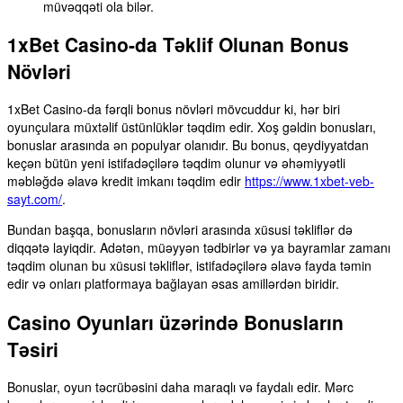
müvəqqəti ola bilər.
1xBet Casino-da Təklif Olunan Bonus
Növləri
1xBet Casino-da fərqli bonus növləri mövcuddur ki, hər biri
oyunçulara müxtəlif üstünlüklər təqdim edir. Xoş gəldin bonusları,
bonuslar arasında ən populyar olanıdır. Bu bonus, qeydiyyatdan
keçən bütün yeni istifadəçilərə təqdim olunur və əhəmiyyətli
məbləğdə əlavə kredit imkanı təqdim edir
https://www.1xbet-veb-
sayt.com/
.
Bundan başqa, bonusların növləri arasında xüsusi təkliflər də
diqqətə layiqdir. Adətən, müəyyən tədbirlər və ya bayramlar zamanı
təqdim olunan bu xüsusi təkliflər, istifadəçilərə əlavə fayda təmin
edir və onları platformaya bağlayan əsas amillərdən biridir.
Casino Oyunları üzərində Bonusların
Təsiri
Bonuslar, oyun təcrübəsini daha maraqlı və faydalı edir. Mərc