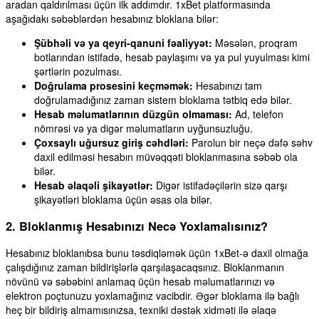
aradan qaldırılması üçün ilk addımdır. 1xBet platformasında
aşağıdakı səbəblərdən hesabınız bloklana bilər:
Şübhəli və ya qeyri-qanuni fəaliyyət:
Məsələn, proqram
botlarından istifadə, hesab paylaşımı və ya pul yuyulması kimi
şərtlərin pozulması.
Doğrulama prosesini keçməmək:
Hesabınızı tam
doğrulamadığınız zaman sistem bloklama tətbiq edə bilər.
Hesab məlumatlarının düzgün olmaması:
Ad, telefon
nömrəsi və ya digər məlumatların uyğunsuzluğu.
Çoxsaylı uğursuz giriş cəhdləri:
Parolun bir neçə dəfə səhv
daxil edilməsi hesabın müvəqqəti bloklanmasına səbəb ola
bilər.
Hesab əlaqəli şikayətlər:
Digər istifadəçilərin sizə qarşı
şikayətləri bloklama üçün əsas ola bilər.
2. Bloklanmış Hesabınızı Necə Yoxlamalısınız?
Hesabınız bloklanıbsa bunu təsdiqləmək üçün 1xBet-ə daxil olmağa
çalışdığınız zaman bildirişlərlə qarşılaşacaqsınız. Bloklanmanın
növünü və səbəbini anlamaq üçün hesab məlumatlarınızı və
elektron poçtunuzu yoxlamağınız vacibdir. Əgər bloklama ilə bağlı
heç bir bildiriş almamısınızsa, texniki dəstək xidməti ilə əlaqə