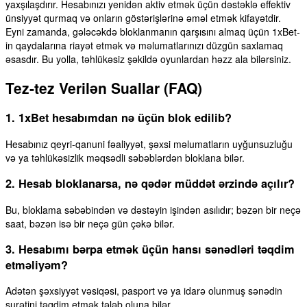
yaxşılaşdırır. Hesabınızı yenidən aktiv etmək üçün dəstəklə effektiv
ünsiyyət qurmaq və onların göstərişlərinə əməl etmək kifayətdir.
Eyni zamanda, gələcəkdə bloklanmanın qarşısını almaq üçün 1xBet-
in qaydalarına riayət etmək və məlumatlarınızı düzgün saxlamaq
əsasdır. Bu yolla, təhlükəsiz şəkildə oyunlardan həzz ala bilərsiniz.
Tez-tez Verilən Suallar (FAQ)
1. 1xBet hesabımdan nə üçün blok edilib?
Hesabınız qeyri-qanuni fəaliyyət, şəxsi məlumatların uyğunsuzluğu
və ya təhlükəsizlik məqsədli səbəblərdən bloklana bilər.
2. Hesab bloklanarsa, nə qədər müddət ərzində açılır?
Bu, bloklama səbəbindən və dəstəyin işindən asılıdır; bəzən bir neçə
saat, bəzən isə bir neçə gün çəkə bilər.
3. Hesabımı bərpa etmək üçün hansı sənədləri təqdim
etməliyəm?
Adətən şəxsiyyət vəsiqəsi, pasport və ya idarə olunmuş sənədin
surətini təqdim etmək tələb oluna bilər.