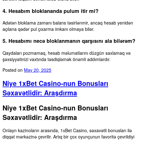
4. Hesabım bloklananda pulum itir mi?
Adətən bloklama zamanı balans təsirlənmir, ancaq hesab yenidən
açılana qədər pul çıxarma imkanı olmaya bilər.
5. Hesabımı necə bloklanmanın qarşısını ala bilərəm?
Qaydaları pozmamaq, hesab məlumatlarını düzgün saxlamaq və
şəxsiyyətinizi vaxtında təsdiqləmək önəmli addımlardır.
Posted on
May 20, 2025
Niye 1xBet Casino-nun Bonusları
Səxavətlidir: Araşdırma
Niye 1xBet Casino-nun Bonusları
Səxavətlidir: Araşdırma
Onlayn kazinoların arasında, 1xBet Casino, səxavətli bonusları ilə
diqqət mərkəzinə çevrilir. Artıq bir çox oyunçunun favoritə çevrildiyi