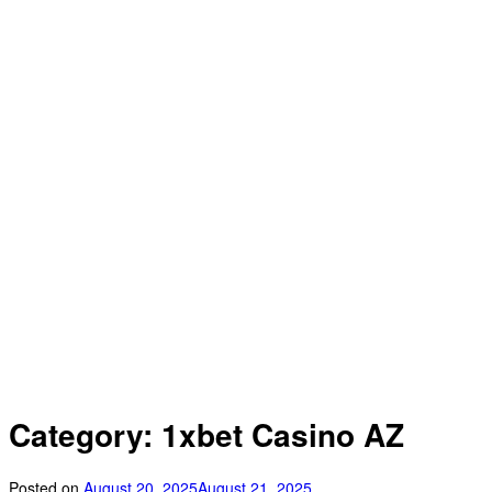
Category: 1xbet Casino AZ
Posted on
August 20, 2025
August 21, 2025