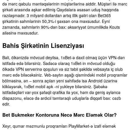
də mərc qəbulu məntəqələrinin müştərilərinə aiddir. Müştəri ilə mərc
şirkəti arasında aşkar edilmiş Qaydalara əsasən uduş haqqında
razılaşmadır. 3 milyard dollardan artıq illik gəliri olan Bet365
şirkətinin səhmlərinin 50,3%-i şəxsən ona məxsusdur. Eyni
zamanda, səhmlərin 90%-dən bax: əksəriyyət ümumilikdə Kouts
ailəsinə məxsusdur.
Bahis Şirkətinin Lisenziyası
Bəli, ölkənizdə mövcud deyilsə, 1xBet-ə daxil olmaq üçün VPN-dən
istifadə edə bilərsiniz. Sadəcə olaraq 1xBet-in mövcud olduğu
ölkədə VPN serverinə qoşulun və siz təbii şəkildə vebsayta iç olub
mərc edə biləcəksiniz. Veb-saytın aşağı qismindəki mobil proqramlar
bölməsinə, ən – sonra açılan yeni səhifədə isə Android üzərinə
klikləyərək, 1xBet mobil apk -ni yukleye bilərsiniz. Şəbəkə
istifadəçiləri var-yox şəfəqli qrafika ilə yox, həm də geniş əyləncə
diapazonu, eləcə də ardıcıl təmtəraqlı uduşlarla diqqəti bax: cəzb
edir.
Bet Bukmeker Kontoruna Necə Mərc Eləmək Olar?
Xeyr, qumar məzmunlu proqramları PlayMarket-ə izafi eləmək