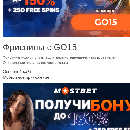
Фриспины с GO15
Фриспины можно получить для зарегистрированных пользователей.
Оформление аккаунта возможна через:
Основной сайт
Мобильное приложение