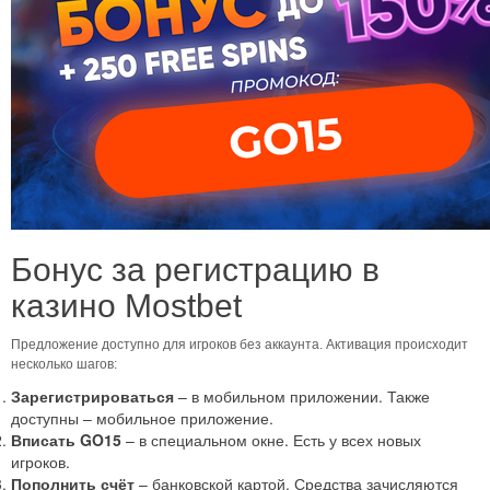
Бонус за регистрацию в
казино Mostbet
Предложение доступно для игроков без аккаунта. Активация происходит
несколько шагов:
Зарегистрироваться
– в мобильном приложении. Также
доступны – мобильное приложение.
Вписать GO15
– в специальном окне. Есть у всех новых
игроков.
Пополнить счёт
– банковской картой. Средства зачисляются