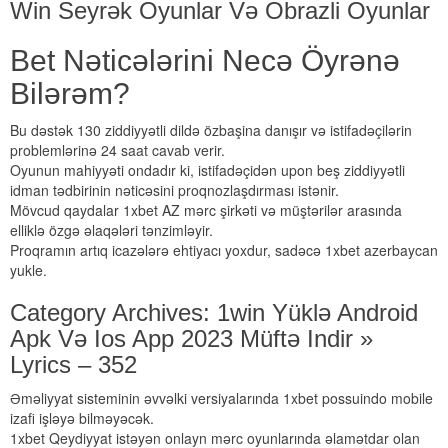
Win Seyrək Oyunlar Və Obrazli Oyunlar
Bet Nəticələrini Necə Öyrənə
Bilərəm?
Bu dəstək 130 ziddiyyətli dildə özbaşina danışır və istifadəçilərin
problemlərinə 24 saat cavab verir.
Oyunun mahiyyəti ondadır ki, istifadəçidən upon beş ziddiyyətli
idman tədbirinin nəticəsini proqnozlaşdırması istənir.
Mövcud qaydalar 1xbet AZ mərc şirkəti və müştərilər arasında
elliklə özgə əlaqələri tənzimləyir.
Proqramın artıq icazələrə ehtiyacı yoxdur, sadəcə 1xbet azerbaycan
yukle.
Category Archives: 1win Yüklə Android
Apk Və Ios App 2023 Müftə Indir »
Lyrics – 352
Əməliyyat sisteminin əvvəlki versiyalarında 1xbet possuindo mobile
izafi işləyə bilməyəcək.
1xbet Qeydiyyat istəyən onlayn mərc oyunlarında əlamətdar olan