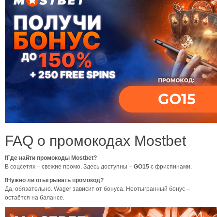
FAQ о промокодах Mostbet
❗️Где найти промокоды Mostbet?
В соцсетях – свежие промо. Здесь доступны –
GO15
с фриспинами.
❗️Нужно ли отыгрывать промокод?
Да, обязательно. Wager зависит от бонуса. Неотыгранный бонус –
остаётся на балансе.