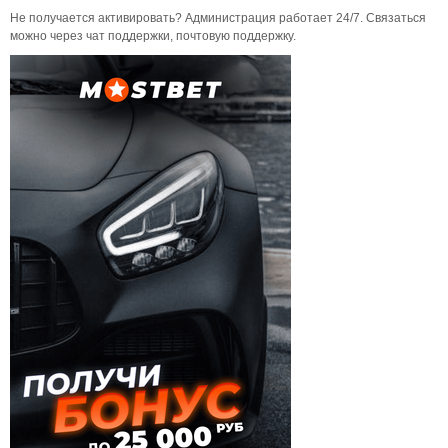
Не получается активировать? Администрация работает 24/7. Связаться
можно через чат поддержки, почтовую поддержку.