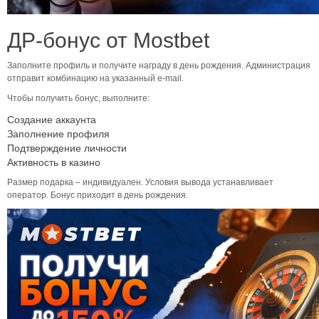
ДР-бонус от Mostbet
Заполните профиль и получите награду в день рождения. Администрация
отправит комбинацию на указанный e-mail.
Чтобы получить бонус, выполните:
Создание аккаунта
Заполнение профиля
Подтверждение личности
Активность в казино
Размер подарка – индивидуален. Условия вывода устанавливает
оператор. Бонус приходит в день рождения.