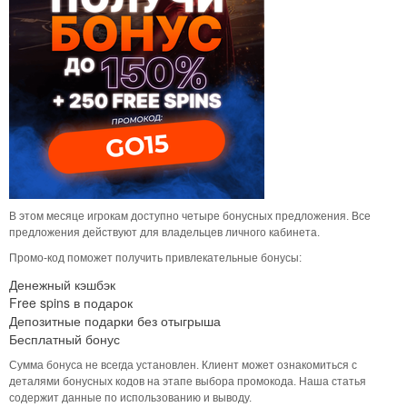
В этом месяце игрокам доступно четыре бонусных предложения. Все
предложения действуют для владельцев личного кабинета.
Промо-код поможет получить привлекательные бонусы:
Денежный кэшбэк
Free spins в подарок
Депозитные подарки без отыгрыша
Бесплатный бонус
Сумма бонуса не всегда установлен. Клиент может ознакомиться с
деталями бонусных кодов на этапе выбора промокода. Наша статья
содержит данные по использованию и выводу.