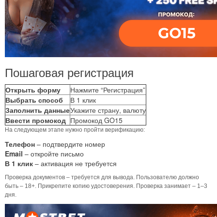
Пошаговая регистрация
Открыть форму
Нажмите “Регистрация”
Выбрать способ
В 1 клик
Заполнить данные
Укажите страну, валюту
Ввести промокод
Промокод GO15
На следующем этапе нужно пройти верификацию:
Телефон
– подтвердите номер
Email
– откройте письмо
В 1 клик
– активация не требуется
Проверка документов – требуется для вывода. Пользователю должно
быть – 18+. Прикрепите копию удостоверения. Проверка занимает – 1–3
дня.