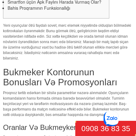
Smartfon üçün Apk Faylını Harada Vurmaq Olar?
Bahis Proqramının Funksionallığı
Yeni oyunçular ötrü faydalı sovet, mərc eləmək niyyətində olduqları bölmədəki
kotirovkaları öyrənməkdir. Bunu görmək ötrü, geliştiricinin təqdim etdiyi
vasitələrdən istifadə edin. Siz xəttə keçdikdən və orada təmsil olunan idman
növlərini öyrəndikdən sonra mərc edə bilərsiniz. Maraqlı bir matç tapıb siçan
ilə üzərinə vurduğunuz vaxt bu hadisə ötrü təklif olunan elliklə mərcləri görə
biləcəksiniz. İstədiyiniz nəticənin əmsalına vuraraq rahatlıqla mərc edə
bilərsiniz.
Bukmeker Kontorunun
Bonusları Və Promosyonları
Proqnoz tərtib edərkən bir silsilə parametrlər nəzərə alınmalıdır. Oyunçuların
komandaların hansı formada olması barədə təsəvvürləri olmalıdır. Turnirin
keçiriləcəyi yeri və tərəflərin motivasiyasını da nəzərə çixmaq lazımdır. Baş-
başa performans da matçın nəticəsinə effekt edə bilər. Bukmeker kontorunun
xətti olduqca dəyişkəndir, bəs əmsallar haqqında nə danışmaq olar?
Oranlar Və Bukmeyker Marjası
0908 36 83 35