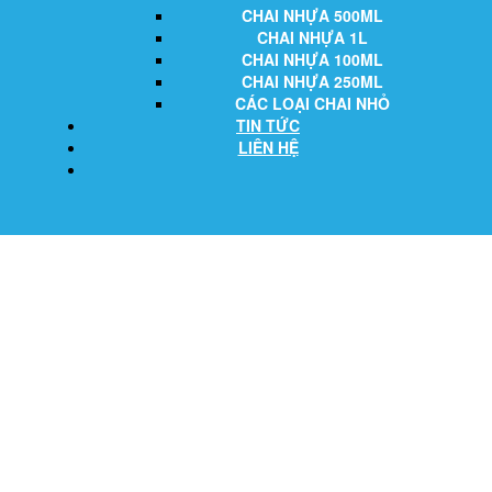
CHAI NHỰA 500ML
CHAI NHỰA 1L
CHAI NHỰA 100ML
CHAI NHỰA 250ML
CÁC LOẠI CHAI NHỎ
TIN TỨC
LIÊN HỆ