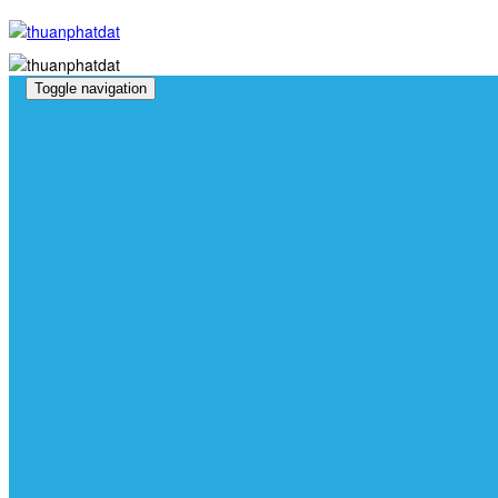
Toggle navigation