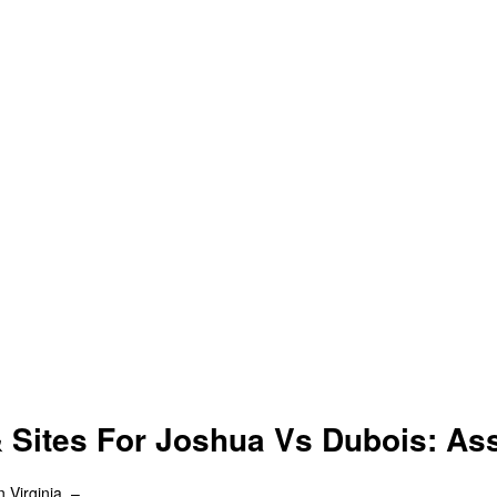
 Sites For Joshua Vs Dubois: Ass
 Virginia. –