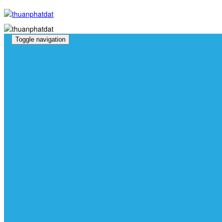
Toggle navigation