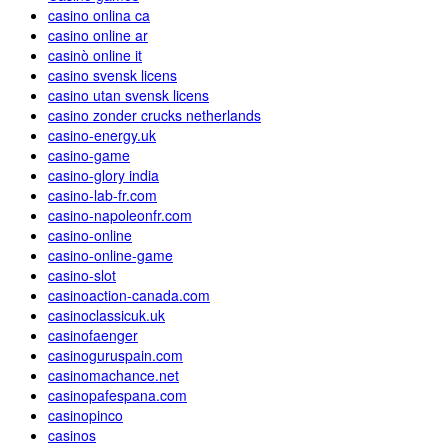
casino onlina ca
casino online ar
casinò online it
casino svensk licens
casino utan svensk licens
casino zonder crucks netherlands
casino-energy.uk
casino-game
casino-glory india
casino-lab-fr.com
casino-napoleonfr.com
casino-online
casino-online-game
casino-slot
casinoaction-canada.com
casinoclassicuk.uk
casinofaenger
casinoguruspain.com
casinomachance.net
casinopafespana.com
casinopinco
casinos