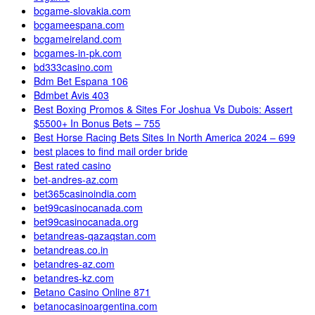
bcgame-slovakia.com
bcgameespana.com
bcgameireland.com
bcgames-in-pk.com
bd333casino.com
Bdm Bet Espana 106
Bdmbet Avis 403
Best Boxing Promos & Sites For Joshua Vs Dubois: Assert
$5500+ In Bonus Bets – 755
Best Horse Racing Bets Sites In North America 2024 – 699
best places to find mail order bride
Best rated casino
bet-andres-az.com
bet365casinoindia.com
bet99casinocanada.com
bet99casinocanada.org
betandreas-qazaqstan.com
betandreas.co.in
betandres-az.com
betandres-kz.com
Betano Casino Online 871
betanocasinoargentina.com