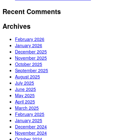
Recent Comments
Archives
February 2026
January 2026
December 2025
November 2025
October 2025
September 2025
August 2025
July 2025
June 2025
May 2025
April 2025
March 2025
February 2025
January 2025
December 2024
November 2024
October 2024