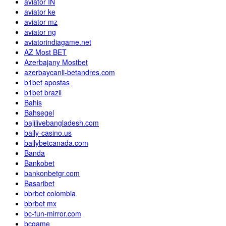
aviator IN
aviator ke
aviator mz
aviator ng
aviatorindiagame.net
AZ Most BET
Azerbajany Mostbet
azerbaycanli-betandres.com
b1bet apostas
b1bet brazil
Bahis
Bahsegel
bajilivebangladesh.com
bally-casino.us
ballybetcanada.com
Banda
Bankobet
bankonbetgr.com
Basaribet
bbrbet colombia
bbrbet mx
bc-fun-mirror.com
bcgame