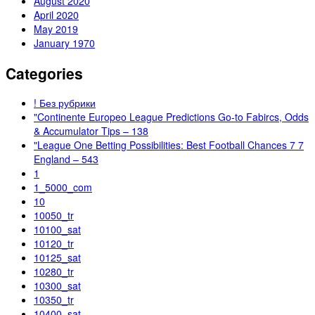
August 2020
April 2020
May 2019
January 1970
Categories
! Без рубрики
"Continente Europeo League Predictions Go-to Fabircs, Odds
& Accumulator Tips – 138
"League One Betting Possibilities: Best Football Chances 7 7
England – 543
1
1_5000_com
10
10050_tr
10100_sat
10120_tr
10125_sat
10280_tr
10300_sat
10350_tr
10400_sat