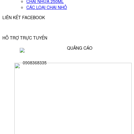
CHAI NHỰA 250ML
CÁC LOẠI CHAI NHỎ
LIÊN KẾT FACEBOOK
HỖ TRỢ TRỰC TUYẾN
QUẢNG CÁO
0908368335