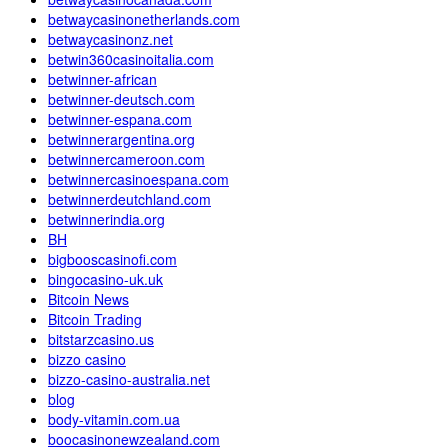
betwaycasinonetherlands.com
betwaycasinonz.net
betwin360casinoitalia.com
betwinner-african
betwinner-deutsch.com
betwinner-espana.com
betwinnerargentina.org
betwinnercameroon.com
betwinnercasinoespana.com
betwinnerdeutchland.com
betwinnerindia.org
BH
bigbooscasinofi.com
bingocasino-uk.uk
Bitcoin News
Bitcoin Trading
bitstarzcasino.us
bizzo casino
bizzo-casino-australia.net
blog
body-vitamin.com.ua
boocasinonewzealand.com