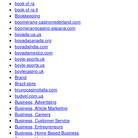
book of ra
book of ra it
Bookkeeping
boomerang-casinonederland.com
boomerangcasino-espana.com
bovada-us.us
bovadacanada.org
bovadaindia.com
bovadamexico.com
boyle-sports.uk
boyle-sports.us
boylecasino.uk
Brand
Brazil slots
brunocasinoitalia.com
budvel.com.ua
Business, Advertising
Business, Article Marketing
Business, Careers
Business, Customer Service
Business, Entrepreneurs
Business, Home Based Business