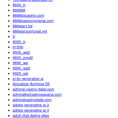
8600_tr
888888
8888bgcasino.com
8888casinoromania.com
888starz bd
888starzportugal.net
9
9050_tr
9150tr
9500_wa2
9600_prod2
9890_wa
9900_sat2
9925_sat
a16z generative ai
Actualizar Archivos Dll
admiral-casino-italia.com
admiralbetcasinoespana.com
admiralcasinoitalia.com
adobe generative ai 2
adobe generative ai 3
adult chat dating sites