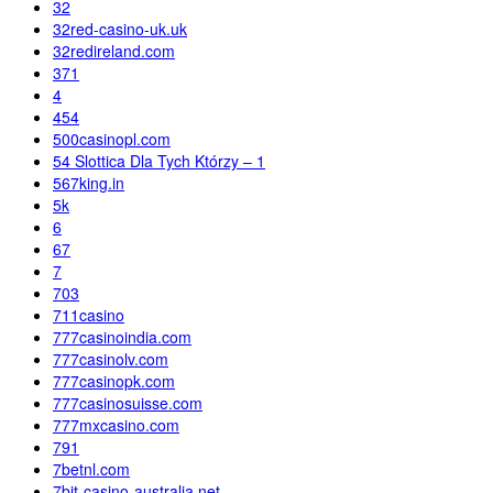
32
32red-casino-uk.uk
32redireland.com
371
4
454
500casinopl.com
54 Slottica Dla Tych Którzy – 1
567king.in
5k
6
67
7
703
711casino
777casinoindia.com
777casinolv.com
777casinopk.com
777casinosuisse.com
777mxcasino.com
791
7betnl.com
7bit-casino-australia.net