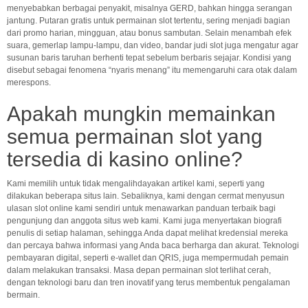
menyebabkan berbagai penyakit, misalnya GERD, bahkan hingga serangan
jantung. Putaran gratis untuk permainan slot tertentu, sering menjadi bagian
dari promo harian, mingguan, atau bonus sambutan. Selain menambah efek
suara, gemerlap lampu-lampu, dan video, bandar judi slot juga mengatur agar
susunan baris taruhan berhenti tepat sebelum berbaris sejajar. Kondisi yang
disebut sebagai fenomena “nyaris menang” itu memengaruhi cara otak dalam
merespons.
Apakah mungkin memainkan
semua permainan slot yang
tersedia di kasino online?
Kami memilih untuk tidak mengalihdayakan artikel kami, seperti yang
dilakukan beberapa situs lain. Sebaliknya, kami dengan cermat menyusun
ulasan slot online kami sendiri untuk menawarkan panduan terbaik bagi
pengunjung dan anggota situs web kami. Kami juga menyertakan biografi
penulis di setiap halaman, sehingga Anda dapat melihat kredensial mereka
dan percaya bahwa informasi yang Anda baca berharga dan akurat. Teknologi
pembayaran digital, seperti e-wallet dan QRIS, juga mempermudah pemain
dalam melakukan transaksi. Masa depan permainan slot terlihat cerah,
dengan teknologi baru dan tren inovatif yang terus membentuk pengalaman
bermain.