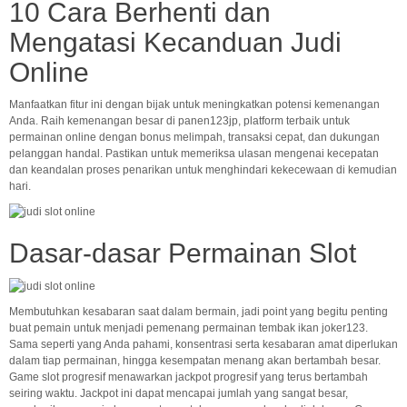
10 Cara Berhenti dan
Mengatasi Kecanduan Judi
Online
Manfaatkan fitur ini dengan bijak untuk meningkatkan potensi kemenangan
Anda. Raih kemenangan besar di panen123jp, platform terbaik untuk
permainan online dengan bonus melimpah, transaksi cepat, dan dukungan
pelanggan handal. Pastikan untuk memeriksa ulasan mengenai kecepatan
dan keandalan proses penarikan untuk menghindari kekecewaan di kemudian
hari.
Dasar-dasar Permainan Slot
Membutuhkan kesabaran saat dalam bermain, jadi point yang begitu penting
buat pemain untuk menjadi pemenang permainan tembak ikan joker123.
Sama seperti yang Anda pahami, konsentrasi serta kesabaran amat diperlukan
dalam tiap permainan, hingga kesempatan menang akan bertambah besar.
Game slot progresif menawarkan jackpot progresif yang terus bertambah
seiring waktu. Jackpot ini dapat mencapai jumlah yang sangat besar,