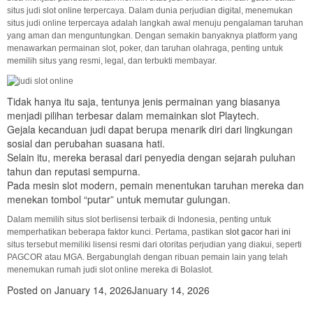
situs judi slot online terpercaya. Dalam dunia perjudian digital, menemukan
situs judi online terpercaya adalah langkah awal menuju pengalaman taruhan
yang aman dan menguntungkan. Dengan semakin banyaknya platform yang
menawarkan permainan slot, poker, dan taruhan olahraga, penting untuk
memilih situs yang resmi, legal, dan terbukti membayar.
Tidak hanya itu saja, tentunya jenis permainan yang biasanya
menjadi pilihan terbesar dalam memainkan slot Playtech.
Gejala kecanduan judi dapat berupa menarik diri dari lingkungan
sosial dan perubahan suasana hati.
Selain itu, mereka berasal dari penyedia dengan sejarah puluhan
tahun dan reputasi sempurna.
Pada mesin slot modern, pemain menentukan taruhan mereka dan
menekan tombol “putar” untuk memutar gulungan.
Dalam memilih situs slot berlisensi terbaik di Indonesia, penting untuk
memperhatikan beberapa faktor kunci. Pertama, pastikan
slot gacor hari ini
situs tersebut memiliki lisensi resmi dari otoritas perjudian yang diakui, seperti
PAGCOR atau MGA. Bergabunglah dengan ribuan pemain lain yang telah
menemukan rumah judi slot online mereka di Bolaslot.
Posted on
January 14, 2026
January 14, 2026