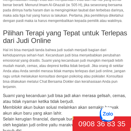
benar berarti. Menurut Imam Al-Ghazali (w. 505 H), jika seseorang bersama
pada dirinya harta haram dan ia menginginkan taubat dan terbebas darinya,
maka ada tiga hal yang harus ia lakukan. Pertama, jika pemiliknya diketahui
dengan pasti maka ia harus mengembalikan kepada pemilik atau wakilnya.
Pilihan Terapi yang Tepat untuk Terlepas
dari Judi Online
Hal ini bisa menjadi tanda bahwa judi sudah menjadi bagian dari
kehidupannya sehari-hari. Kecanduan judi bisa menyebabkan perubahan
emosional yang drastis. Suami yang kecanduan judi mungkin menjadi lebih
mudah marah, cemas, atau depresi ketika tidak berjudi. Jika orang di sekitar
Anda atau Anda sendiri merasa tidak mampu terlepas dari judi online, jangan
ragu untuk melakukan konsultasi dengan psikolog atau psikiater. Konsultasi
bisa dilakukan melalui Chat Bersama Dokter dan kerahasiaan Anda pun
terjamin.
Suami yang kecanduan judi bisa jadi akan merasa gelisah, cemas,
atau tidak nyaman ketika tidak berjudi.
Memblokir akun bukan solusi melainkan akan semakin banyak
akun akun baru yang akan lahir.
Selain kerugian financial, dampak buruk yang dapat ditimbulkan
0908 36 83 35
oleh kegiatan judi online yaitu maraknya tindakan kriminal dan aksi
bunuh diri.