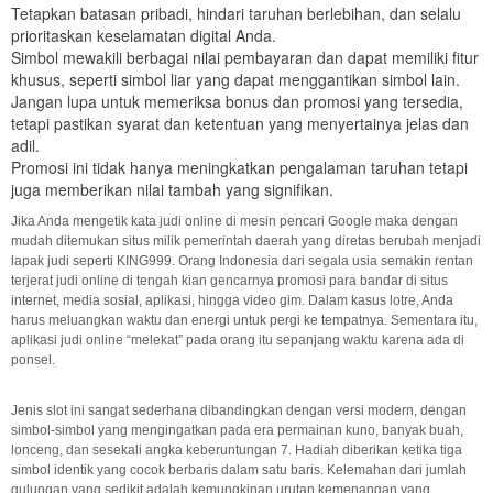
Tetapkan batasan pribadi, hindari taruhan berlebihan, dan selalu
prioritaskan keselamatan digital Anda.
Simbol mewakili berbagai nilai pembayaran dan dapat memiliki fitur
khusus, seperti simbol liar yang dapat menggantikan simbol lain.
Jangan lupa untuk memeriksa bonus dan promosi yang tersedia,
tetapi pastikan syarat dan ketentuan yang menyertainya jelas dan
adil.
Promosi ini tidak hanya meningkatkan pengalaman taruhan tetapi
juga memberikan nilai tambah yang signifikan.
Jika Anda mengetik kata judi online di mesin pencari Google maka dengan
mudah ditemukan situs milik pemerintah daerah yang diretas berubah menjadi
lapak judi seperti KING999. Orang Indonesia dari segala usia semakin rentan
terjerat judi online di tengah kian gencarnya promosi para bandar di situs
internet, media sosial, aplikasi, hingga video gim. Dalam kasus lotre, Anda
harus meluangkan waktu dan energi untuk pergi ke tempatnya. Sementara itu,
aplikasi judi online “melekat” pada orang itu sepanjang waktu karena ada di
ponsel.
Jenis slot ini sangat sederhana dibandingkan dengan versi modern, dengan
simbol-simbol yang mengingatkan pada era permainan kuno, banyak buah,
lonceng, dan sesekali angka keberuntungan 7. Hadiah diberikan ketika tiga
simbol identik yang cocok berbaris dalam satu baris. Kelemahan dari jumlah
gulungan yang sedikit adalah kemungkinan urutan kemenangan yang