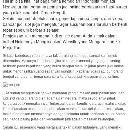
Hal ini bisa kita lihat bagaimana kemudian Indonesia menjadi
Negara urutan pertama pemain judi online berdasarkan hasil survei
yang dilakukan oleh Drone Emprit.
Selain menambah efek suara, gemerlap lampu-lampu, dan video,
bandar judi slot juga mengatur agar susunan baris taruhan berhenti
tepat sebelum berbaris sejajar.
Penjelasan lain mengenai judi online dapat Anda simak dalam
artikel Hukumnya Mengiklankan Website yang Mengarahkan ke
Perjudian.
Sebab, kebebasan dunia maya tak berujung sehingga sangat sulit untuk
diberantas. Makanya tidak heran jika himpitan ekonomi yang terjadi sering
berbuah pada keputusan yang keliru dengan memilih jalan pintas judi online
untuk menghasilkan uang sebanyak mungkin. Padahal tidak satu pun orang
berduit yang benar-benar sejahtera karena berjudi khususnya judi online.
Jika sudah mengetahui bahwa makanan yang dimakan merupakan hasil dari
judi slot yang dilarang oleh agama dan negara, maka seyogianya pihak
keluarga tidak memakannya. Terkecuali dalam kondisi darurat, misalnya kalau
tidak memakan makanan tersebut akan menimbulkan celaka dan kerusakan,
maka dibolehkan memakannya dengan sekadar untuk bertahan hidup. Salah
satu tanda paling jelas dari kecanduan judi adalah masalah keuangan.
Selain itu, seseorang yang merasa tertekan dalam hidupnya, yang memiliki