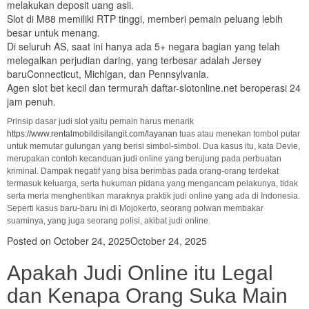
melakukan deposit uang asli.
Slot di M88 memiliki RTP tinggi, memberi pemain peluang lebih
besar untuk menang.
Di seluruh AS, saat ini hanya ada 5+ negara bagian yang telah
melegalkan perjudian daring, yang terbesar adalah Jersey
baruConnecticut, Michigan, dan Pennsylvania.
Agen slot bet kecil dan termurah daftar-slotonline.net beroperasi 24
jam penuh.
Prinsip dasar judi slot yaitu pemain harus menarik
https://www.rentalmobildisilangit.com/layanan
tuas atau menekan tombol putar
untuk memutar gulungan yang berisi simbol-simbol. Dua kasus itu, kata Devie,
merupakan contoh kecanduan judi online yang berujung pada perbuatan
kriminal. Dampak negatif yang bisa berimbas pada orang-orang terdekat
termasuk keluarga, serta hukuman pidana yang mengancam pelakunya, tidak
serta merta menghentikan maraknya praktik judi online yang ada di Indonesia.
Seperti kasus baru-baru ini di Mojokerto, seorang polwan membakar
suaminya, yang juga seorang polisi, akibat judi online.
Posted on
October 24, 2025
October 24, 2025
Apakah Judi Online itu Legal
dan Kenapa Orang Suka Main