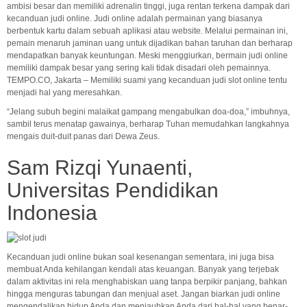
ambisi besar dan memiliki adrenalin tinggi, juga rentan terkena dampak dari
kecanduan judi online. Judi online adalah permainan yang biasanya
berbentuk kartu dalam sebuah aplikasi atau website. Melalui permainan ini,
pemain menaruh jaminan uang untuk dijadikan bahan taruhan dan berharap
mendapatkan banyak keuntungan. Meski menggiurkan, bermain judi online
memiliki dampak besar yang sering kali tidak disadari oleh pemainnya.
TEMPO.CO, Jakarta – Memiliki suami yang kecanduan judi slot online tentu
menjadi hal yang meresahkan.
“Jelang subuh begini malaikat gampang mengabulkan doa-doa,” imbuhnya,
sambil terus menatap gawainya, berharap Tuhan memudahkan langkahnya
mengais duit-duit panas dari Dewa Zeus.
Sam Rizqi Yunaenti,
Universitas Pendidikan
Indonesia
Kecanduan judi online bukan soal kesenangan sementara, ini juga bisa
membuat Anda kehilangan kendali atas keuangan. Banyak yang terjebak
dalam aktivitas ini rela menghabiskan uang tanpa berpikir panjang, bahkan
hingga menguras tabungan dan menjual aset. Jangan biarkan judi online
mengendalikan hidup Anda dan menjauhkan Anda dari hal-hal yang benar-