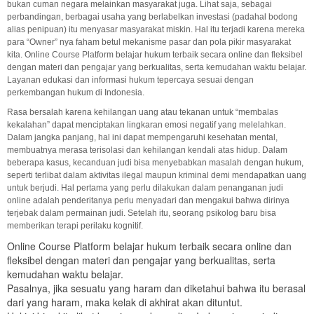
bukan cuman negara melainkan masyarakat juga. Lihat saja, sebagai
perbandingan, berbagai usaha yang berlabelkan investasi (padahal bodong
alias penipuan) itu menyasar masyarakat miskin. Hal itu terjadi karena mereka
para “Owner” nya faham betul mekanisme pasar dan pola pikir masyarakat
kita. Online Course Platform belajar hukum terbaik secara online dan fleksibel
dengan materi dan pengajar yang berkualitas, serta kemudahan waktu belajar.
Layanan edukasi dan informasi hukum tepercaya sesuai dengan
perkembangan hukum di Indonesia.
Rasa bersalah karena kehilangan uang atau tekanan untuk “membalas
kekalahan” dapat menciptakan lingkaran emosi negatif yang melelahkan.
Dalam jangka panjang, hal ini dapat mempengaruhi kesehatan mental,
membuatnya merasa terisolasi dan kehilangan kendali atas hidup. Dalam
beberapa kasus, kecanduan judi bisa menyebabkan masalah dengan hukum,
seperti terlibat dalam aktivitas ilegal maupun kriminal demi mendapatkan uang
untuk berjudi. Hal pertama yang perlu dilakukan dalam penanganan judi
online adalah penderitanya perlu menyadari dan mengakui bahwa dirinya
terjebak dalam permainan judi. Setelah itu, seorang psikolog baru bisa
memberikan terapi perilaku kognitif.
Online Course Platform belajar hukum terbaik secara online dan
fleksibel dengan materi dan pengajar yang berkualitas, serta
kemudahan waktu belajar.
Pasalnya, jika sesuatu yang haram dan diketahui bahwa itu berasal
dari yang haram, maka kelak di akhirat akan dituntut.