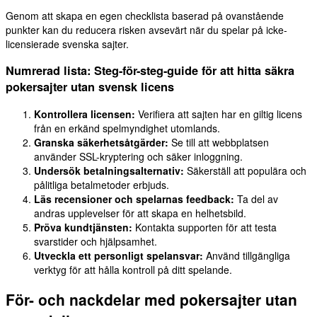
Genom att skapa en egen checklista baserad på ovanstående
punkter kan du reducera risken avsevärt när du spelar på icke-
licensierade svenska sajter.
Numrerad lista: Steg-för-steg-guide för att hitta säkra
pokersajter utan svensk licens
Kontrollera licensen:
Verifiera att sajten har en giltig licens
från en erkänd spelmyndighet utomlands.
Granska säkerhetsåtgärder:
Se till att webbplatsen
använder SSL-kryptering och säker inloggning.
Undersök betalningsalternativ:
Säkerställ att populära och
pålitliga betalmetoder erbjuds.
Läs recensioner och spelarnas feedback:
Ta del av
andras upplevelser för att skapa en helhetsbild.
Pröva kundtjänsten:
Kontakta supporten för att testa
svarstider och hjälpsamhet.
Utveckla ett personligt spelansvar:
Använd tillgängliga
verktyg för att hålla kontroll på ditt spelande.
För- och nackdelar med pokersajter utan