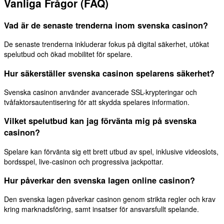
Vanliga Frågor (FAQ)
Vad är de senaste trenderna inom svenska casinon?
De senaste trenderna inkluderar fokus på digital säkerhet, utökat
spelutbud och ökad mobilitet för spelare.
Hur säkerställer svenska casinon spelarens säkerhet?
Svenska casinon använder avancerade SSL-krypteringar och
tvåfaktorsautentisering för att skydda spelares information.
Vilket spelutbud kan jag förvänta mig på svenska
casinon?
Spelare kan förvänta sig ett brett utbud av spel, inklusive videoslots,
bordsspel, live-casinon och progressiva jackpottar.
Hur påverkar den svenska lagen online casinon?
Den svenska lagen påverkar casinon genom strikta regler och krav
kring marknadsföring, samt insatser för ansvarsfullt spelande.