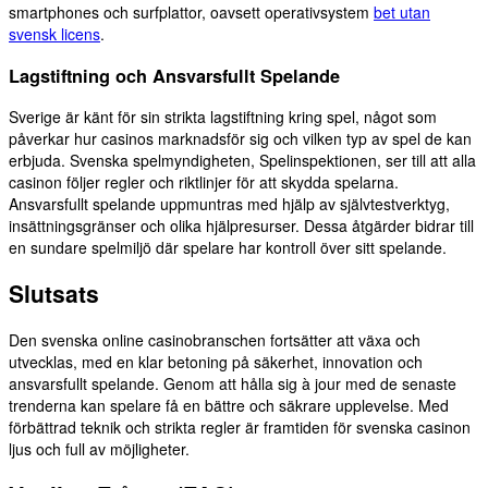
smartphones och surfplattor, oavsett operativsystem
bet utan
svensk licens
.
Lagstiftning och Ansvarsfullt Spelande
Sverige är känt för sin strikta lagstiftning kring spel, något som
påverkar hur casinos marknadsför sig och vilken typ av spel de kan
erbjuda. Svenska spelmyndigheten, Spelinspektionen, ser till att alla
casinon följer regler och riktlinjer för att skydda spelarna.
Ansvarsfullt spelande uppmuntras med hjälp av självtestverktyg,
insättningsgränser och olika hjälpresurser. Dessa åtgärder bidrar till
en sundare spelmiljö där spelare har kontroll över sitt spelande.
Slutsats
Den svenska online casinobranschen fortsätter att växa och
utvecklas, med en klar betoning på säkerhet, innovation och
ansvarsfullt spelande. Genom att hålla sig à jour med de senaste
trenderna kan spelare få en bättre och säkrare upplevelse. Med
förbättrad teknik och strikta regler är framtiden för svenska casinon
ljus och full av möjligheter.