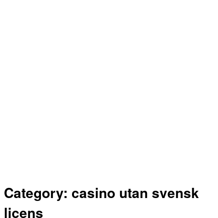
Category: casino utan svensk
licens