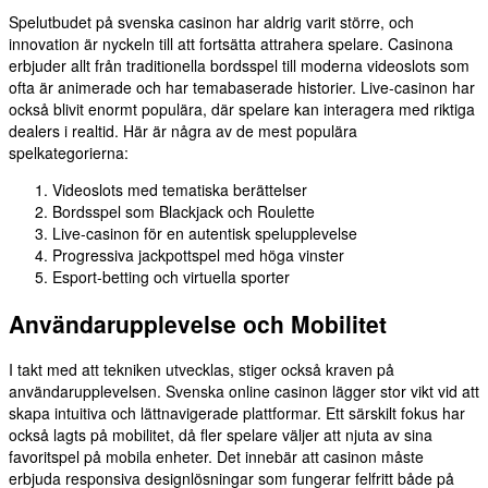
Spelutbudet på svenska casinon har aldrig varit större, och
innovation är nyckeln till att fortsätta attrahera spelare. Casinona
erbjuder allt från traditionella bordsspel till moderna videoslots som
ofta är animerade och har temabaserade historier. Live-casinon har
också blivit enormt populära, där spelare kan interagera med riktiga
dealers i realtid. Här är några av de mest populära
spelkategorierna:
Videoslots med tematiska berättelser
Bordsspel som Blackjack och Roulette
Live-casinon för en autentisk spelupplevelse
Progressiva jackpottspel med höga vinster
Esport-betting och virtuella sporter
Användarupplevelse och Mobilitet
I takt med att tekniken utvecklas, stiger också kraven på
användarupplevelsen. Svenska online casinon lägger stor vikt vid att
skapa intuitiva och lättnavigerade plattformar. Ett särskilt fokus har
också lagts på mobilitet, då fler spelare väljer att njuta av sina
favoritspel på mobila enheter. Det innebär att casinon måste
erbjuda responsiva designlösningar som fungerar felfritt både på