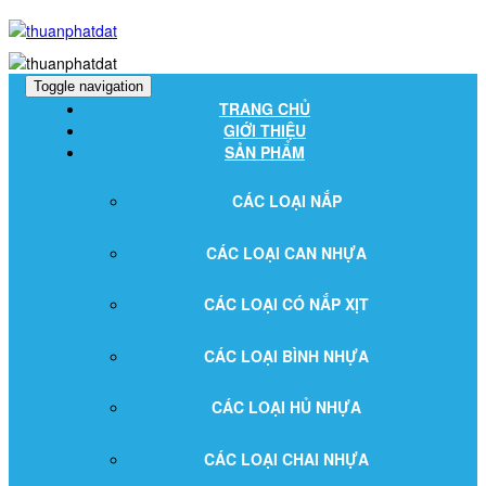
Toggle navigation
TRANG CHỦ
GIỚI THIỆU
SẢN PHẨM
CÁC LOẠI NẮP
CÁC LOẠI CAN NHỰA
CÁC LOẠI CÓ NẮP XỊT
CÁC LOẠI BÌNH NHỰA
CÁC LOẠI HỦ NHỰA
CÁC LOẠI CHAI NHỰA