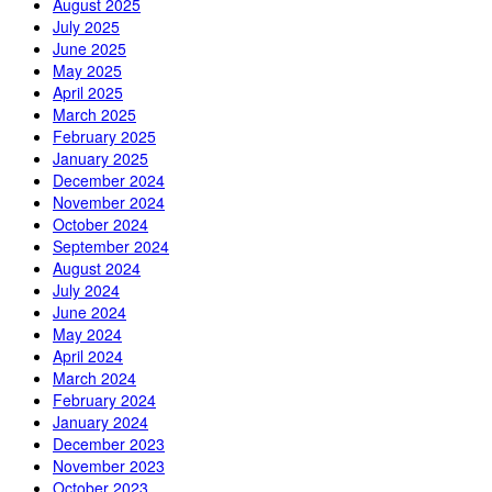
August 2025
July 2025
June 2025
May 2025
April 2025
March 2025
February 2025
January 2025
December 2024
November 2024
October 2024
September 2024
August 2024
July 2024
June 2024
May 2024
April 2024
March 2024
February 2024
January 2024
December 2023
November 2023
October 2023