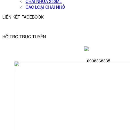
CHAI NHỰA 250ML
CÁC LOẠI CHAI NHỎ
LIÊN KẾT FACEBOOK
HỖ TRỢ TRỰC TUYẾN
0908368335