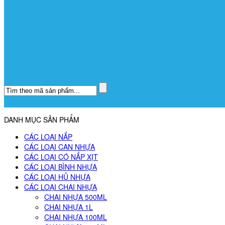
DANH MỤC SẢN PHẨM
CÁC LOẠI NẮP
CÁC LOẠI CAN NHỰA
CÁC LOẠI CÓ NẮP XỊT
CÁC LOẠI BÌNH NHỰA
CÁC LOẠI HỦ NHỰA
CÁC LOẠI CHAI NHỰA
CHAI NHỰA 500ML
CHAI NHỰA 1L
CHAI NHỰA 100ML