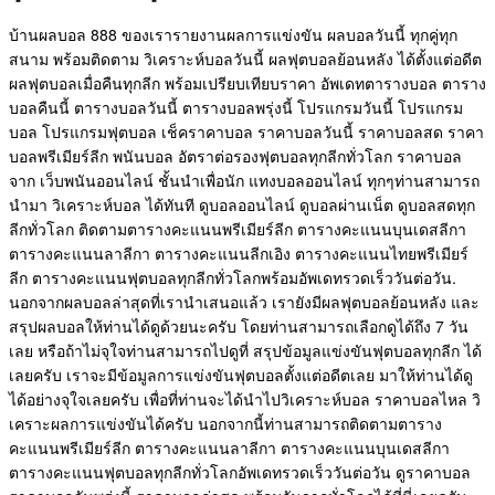
บ้านผลบอล 888 ของเรารายงานผลการแข่งขัน ผลบอลวันนี้ ทุกคู่ทุก
สนาม พร้อมติดตาม วิเคราะห์บอลวันนี้ ผลฟุตบอลย้อนหลัง ได้ตั้งแต่อดีต
ผลฟุตบอลเมื่อคืนทุกลีก พร้อมเปรียบเทียบราคา อัพเดทตารางบอล ตาราง
บอลคืนนี้ ตารางบอลวันนี้ ตารางบอลพรุ่งนี้ โปรแกรมวันนี้ โปรแกรม
บอล โปรแกรมฟุตบอล เช็คราคาบอล ราคาบอลวันนี้ ราคาบอลสด ราคา
บอลพรีเมียร์ลีก พนันบอล อัตราต่อรองฟุตบอลทุกลีกทั่วโลก ราคาบอล
จาก เว็บพนันออนไลน์ ชั้นนำเพื่อนัก แทงบอลออนไลน์ ทุกๆท่านสามารถ
นำมา วิเคราะห์บอล ได้ทันที ดูบอลออนไลน์ ดูบอลผ่านเน็ต ดูบอลสดทุก
ลีกทั่วโลก ติดตามตารางคะแนนพรีเมียร์ลีก ตารางคะแนนบุนเดสลีกา
ตารางคะแนนลาลีกา ตารางคะแนนลีกเอิง ตารางคะแนนไทยพรีเมียร์
ลีก ตารางคะแนนฟุตบอลทุกลีกทั่วโลกพร้อมอัพเดทรวดเร็ววันต่อวัน.
นอกจากผลบอลล่าสุดที่เรานำเสนอแล้ว เรายังมีผลฟุตบอลย้อนหลัง และ
สรุปผลบอลให้ท่านได้ดูด้วยนะครับ โดยท่านสามารถเลือกดูได้ถึง 7 วัน
เลย หรือถ้าไม่จุใจท่านสามารถไปดูที่ สรุปข้อมูลแข่งขันฟุตบอลทุกลีก ได้
เลยครับ เราจะมีข้อมูลการแข่งขันฟุตบอลตั้งแต่อดีตเลย มาให้ท่านได้ดู
ได้อย่างจุใจเลยครับ เพื่อที่ท่านจะได้นำไปวิเคราะห์บอล ราคาบอลไหล วิ
เคราะผลการแข่งขันได้ครับ นอกจากนี้ท่านสามารถติดตามตาราง
คะแนนพรีเมียร์ลีก ตารางคะแนนลาลีกา ตารางคะแนนบุนเดสลีกา
ตารางคะแนนฟุตบอลทุกลีกทั่วโลกอัพเดทรวดเร็ววันต่อวัน ดูราคาบอล