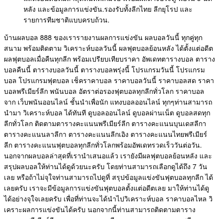
หลัง และข้อมูลการแข่งขัน.รองรับทั้งลีกไทย ลีกยุโรป และ
รายการทีมชาติแบบครบถ้วน.
บ้านผลบอล 888 ของเรารายงานผลการแข่งขัน ผลบอลวันนี้ ทุกคู่ทุก
สนาม พร้อมติดตาม วิเคราะห์บอลวันนี้ ผลฟุตบอลย้อนหลัง ได้ตั้งแต่อดีต
ผลฟุตบอลเมื่อคืนทุกลีก พร้อมเปรียบเทียบราคา อัพเดทตารางบอล ตาราง
บอลคืนนี้ ตารางบอลวันนี้ ตารางบอลพรุ่งนี้ โปรแกรมวันนี้ โปรแกรม
บอล โปรแกรมฟุตบอล เช็คราคาบอล ราคาบอลวันนี้ ราคาบอลสด ราคา
บอลพรีเมียร์ลีก พนันบอล อัตราต่อรองฟุตบอลทุกลีกทั่วโลก ราคาบอล
จาก เว็บพนันออนไลน์ ชั้นนำเพื่อนัก แทงบอลออนไลน์ ทุกๆท่านสามารถ
นำมา วิเคราะห์บอล ได้ทันที ดูบอลออนไลน์ ดูบอลผ่านเน็ต ดูบอลสดทุก
ลีกทั่วโลก ติดตามตารางคะแนนพรีเมียร์ลีก ตารางคะแนนบุนเดสลีกา
ตารางคะแนนลาลีกา ตารางคะแนนลีกเอิง ตารางคะแนนไทยพรีเมียร์
ลีก ตารางคะแนนฟุตบอลทุกลีกทั่วโลกพร้อมอัพเดทรวดเร็ววันต่อวัน.
นอกจากผลบอลล่าสุดที่เรานำเสนอแล้ว เรายังมีผลฟุตบอลย้อนหลัง และ
สรุปผลบอลให้ท่านได้ดูด้วยนะครับ โดยท่านสามารถเลือกดูได้ถึง 7 วัน
เลย หรือถ้าไม่จุใจท่านสามารถไปดูที่ สรุปข้อมูลแข่งขันฟุตบอลทุกลีก ได้
เลยครับ เราจะมีข้อมูลการแข่งขันฟุตบอลตั้งแต่อดีตเลย มาให้ท่านได้ดู
ได้อย่างจุใจเลยครับ เพื่อที่ท่านจะได้นำไปวิเคราะห์บอล ราคาบอลไหล วิ
เคราะผลการแข่งขันได้ครับ นอกจากนี้ท่านสามารถติดตามตาราง