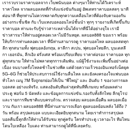
เรารวบรวมราคาบอลจาก เว็บพนันบอล ต่างๆมาให้ท่านได้วิเคราะห์
ราคาไหล จากผลบอลสดที่กำลังแข่งขันกันอยู่ อัพเดทราคาบอลสดๆ นาที
ต่อนาที ที่ทุกท่านไม่ควรพลาดกับทุกความเคลื่อนไหวที่ต้องจับตามองกัน
อย่างกระชั้นชิด กับ เว็บแทงบอลออนไลน์ชั้นนำ ทุกๆ รายงานที่เกิดขึ้นกับ
ราคาบอล ท่านจะรับรู้ข่าวสารเหล่านั้นได้จากที่นี่ได้อย่างจุใจ เรามี
ข่าวสารมาให้ท่านอยู่ตลอดเวลาไม่มีวันหยุด. ผลบอล888 ของเรา พร้อม
ให้บริการท่านตลอดเวลา ที่นี่ท่านสามารถดู ราคาบอลไหล ผลบอลสดทุก
ลีก ทุกสนามทั้ง ฟุตบอลอังกฤษ, ลาลีกา สเปน, ฟุตบอลไทยลีก, บุนเดสลี
กา เยอรมัน, ลีกเอิง ฝรั่งเศส พร้อมเปรียบเทียบ ราคาต่อรอง ราคาบอล ทุก
คู่ทุกสนาม ให้ท่านไม่พลาดทุกการเดิมพัน. แม้ผู้ใช้งานจะเพิ่มขึ้นอย่างต่อ
เนื่อง จนบางครั้งโหลดช้าในช่วงพีค แต่ด้วยความเร็วของอินเทอร์เน็ตยุค
5G–6G ก็ช่วยให้ประสบการณ์ใช้งานลื่นไหล และยังคงครองใจแฟนบอล
ทั่วโลก เมนู 7M จึงถูกยกย่องให้เป็น “พี่ใหญ่” และ อันดับ 1 ของวงการผล
บอลสด อย่างแท้จริง. แสดงอันดับทีมล่าสุดทันทีที่เกมจบ พร้อมผลต่าง
ประตู ฟอร์ม 5 นัดหลัง และข้อมูลการแข่งขัน.รองรับทั้งลีกไทย ลีกยุโรป
และรายการทีมชาติแบบครบถ้วน. ตรวจสอบ ผลบอลเมื่อคืน ผลบอลเมื่อ
วาน กับเรา ผลบอล888 ที่นี่ท่านสามารถเลือก ดูผลบอลย้อนหลัง ได้ถึง 7
วัน พร้อม สรุปผลบอล แบบละเอียดยิบทุกสนาม โดยเราทำการสรุปผล
บอลคืนนี้ทุกลีกให้ท่านได้รับชม ทุกคู่ครับ ใครทำประตู เวลาอะไร ทีมไหน
โดนใบเหลือง ใบแดง ท่านสามารถดูได้ที่นี่เลยครับ.