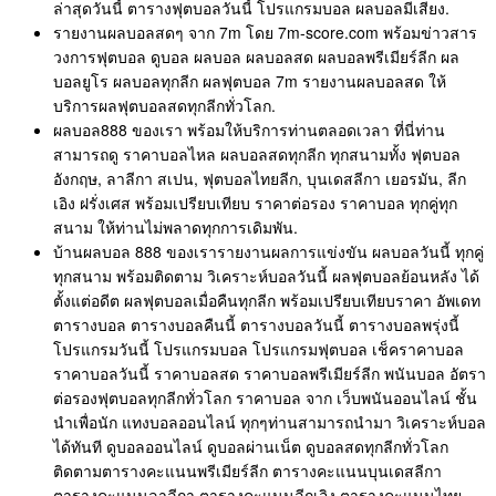
ล่าสุดวันนี้ ตารางฟุตบอลวันนี้ โปรแกรมบอล ผลบอลมีเสียง.
รายงานผลบอลสดๆ จาก 7m โดย 7m-score.com พร้อมข่าวสาร
วงการฟุตบอล ดูบอล ผลบอล ผลบอลสด ผลบอลพรีเมียร์ลีก ผล
บอลยูโร ผลบอลทุกลีก ผลฟุตบอล 7m รายงานผลบอลสด ให้
บริการผลฟุตบอลสดทุกลีกทั่วโลก.
ผลบอล888 ของเรา พร้อมให้บริการท่านตลอดเวลา ที่นี่ท่าน
สามารถดู ราคาบอลไหล ผลบอลสดทุกลีก ทุกสนามทั้ง ฟุตบอล
อังกฤษ, ลาลีกา สเปน, ฟุตบอลไทยลีก, บุนเดสลีกา เยอรมัน, ลีก
เอิง ฝรั่งเศส พร้อมเปรียบเทียบ ราคาต่อรอง ราคาบอล ทุกคู่ทุก
สนาม ให้ท่านไม่พลาดทุกการเดิมพัน.
บ้านผลบอล 888 ของเรารายงานผลการแข่งขัน ผลบอลวันนี้ ทุกคู่
ทุกสนาม พร้อมติดตาม วิเคราะห์บอลวันนี้ ผลฟุตบอลย้อนหลัง ได้
ตั้งแต่อดีต ผลฟุตบอลเมื่อคืนทุกลีก พร้อมเปรียบเทียบราคา อัพเดท
ตารางบอล ตารางบอลคืนนี้ ตารางบอลวันนี้ ตารางบอลพรุ่งนี้
โปรแกรมวันนี้ โปรแกรมบอล โปรแกรมฟุตบอล เช็คราคาบอล
ราคาบอลวันนี้ ราคาบอลสด ราคาบอลพรีเมียร์ลีก พนันบอล อัตรา
ต่อรองฟุตบอลทุกลีกทั่วโลก ราคาบอล จาก เว็บพนันออนไลน์ ชั้น
นำเพื่อนัก แทงบอลออนไลน์ ทุกๆท่านสามารถนำมา วิเคราะห์บอล
ได้ทันที ดูบอลออนไลน์ ดูบอลผ่านเน็ต ดูบอลสดทุกลีกทั่วโลก
ติดตามตารางคะแนนพรีเมียร์ลีก ตารางคะแนนบุนเดสลีกา
ตารางคะแนนลาลีกา ตารางคะแนนลีกเอิง ตารางคะแนนไทย