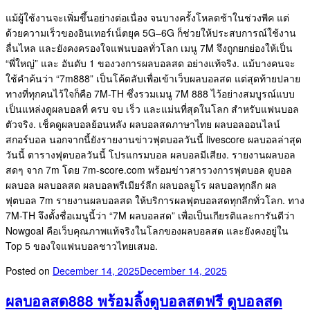
แม้ผู้ใช้งานจะเพิ่มขึ้นอย่างต่อเนื่อง จนบางครั้งโหลดช้าในช่วงพีค แต่
ด้วยความเร็วของอินเทอร์เน็ตยุค 5G–6G ก็ช่วยให้ประสบการณ์ใช้งาน
ลื่นไหล และยังคงครองใจแฟนบอลทั่วโลก เมนู 7M จึงถูกยกย่องให้เป็น
“พี่ใหญ่” และ อันดับ 1 ของวงการผลบอลสด อย่างแท้จริง. แม้บางคนจะ
ใช้คำค้นว่า “7m888” เป็นโค้ดลับเพื่อเข้าเว็บผลบอลสด แต่สุดท้ายปลาย
ทางที่ทุกคนไว้ใจก็คือ 7M-TH ซึ่งรวมเมนู 7M 888 ไว้อย่างสมบูรณ์แบบ
เป็นแหล่งดูผลบอลที่ ครบ จบ เร็ว และแม่นที่สุดในโลก สำหรับแฟนบอล
ตัวจริง. เช็คดูผลบอลย้อนหลัง ผลบอลสดภาษาไทย ผลบอลออนไลน์
สกอร์บอล นอกจากนี้ยังรายงานข่าวฟุตบอลวันนี้ livescore ผลบอลล่าสุด
วันนี้ ตารางฟุตบอลวันนี้ โปรแกรมบอล ผลบอลมีเสียง. รายงานผลบอล
สดๆ จาก 7m โดย 7m-score.com พร้อมข่าวสารวงการฟุตบอล ดูบอล
ผลบอล ผลบอลสด ผลบอลพรีเมียร์ลีก ผลบอลยูโร ผลบอลทุกลีก ผล
ฟุตบอล 7m รายงานผลบอลสด ให้บริการผลฟุตบอลสดทุกลีกทั่วโลก. ทาง
7M-TH จึงตั้งชื่อเมนูนี้ว่า “7M ผลบอลสด” เพื่อเป็นเกียรติและการันตีว่า
Nowgoal คือเว็บคุณภาพแท้จริงในโลกของผลบอลสด และยังคงอยู่ใน
Top 5 ของใจแฟนบอลชาวไทยเสมอ.
Posted on
December 14, 2025
December 14, 2025
ผลบอลสด888 พร้อมลิ้งดูบอลสดฟรี ดูบอลสด