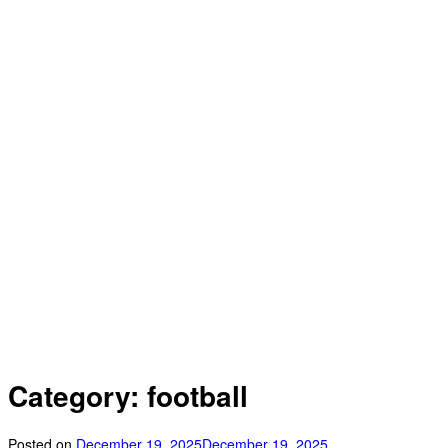
Category: football
Posted on
December 19, 2025
December 19, 2025