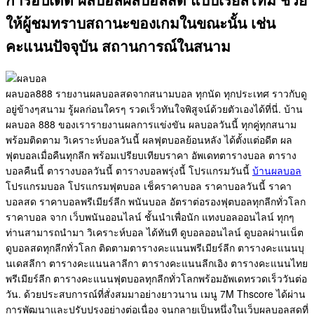
ให้ผู้ชมทราบสถานะของเกมในขณะนั้น เช่น
คะแนนปัจจุบัน สถานการณ์ในสนาม
ผลบอล888 รายงานผลบอลสดจากสนามบอล ทุกนัด ทุกประเทศ ราวกับดู
อยู่ข้างๆสนาม รู้ผลก่อนใครๆ รวดเร็วทันใจพิสูจน์ด้วยตัวเองได้ที่นี่. บ้าน
ผลบอล 888 ของเรารายงานผลการแข่งขัน ผลบอลวันนี้ ทุกคู่ทุกสนาม
พร้อมติดตาม วิเคราะห์บอลวันนี้ ผลฟุตบอลย้อนหลัง ได้ตั้งแต่อดีต ผล
ฟุตบอลเมื่อคืนทุกลีก พร้อมเปรียบเทียบราคา อัพเดทตารางบอล ตาราง
บอลคืนนี้ ตารางบอลวันนี้ ตารางบอลพรุ่งนี้ โปรแกรมวันนี้
บ้านผลบอล
โปรแกรมบอล โปรแกรมฟุตบอล เช็คราคาบอล ราคาบอลวันนี้ ราคา
บอลสด ราคาบอลพรีเมียร์ลีก พนันบอล อัตราต่อรองฟุตบอลทุกลีกทั่วโลก
ราคาบอล จาก เว็บพนันออนไลน์ ชั้นนำเพื่อนัก แทงบอลออนไลน์ ทุกๆ
ท่านสามารถนำมา วิเคราะห์บอล ได้ทันที ดูบอลออนไลน์ ดูบอลผ่านเน็ต
ดูบอลสดทุกลีกทั่วโลก ติดตามตารางคะแนนพรีเมียร์ลีก ตารางคะแนนบุ
นเดสลีกา ตารางคะแนนลาลีกา ตารางคะแนนลีกเอิง ตารางคะแนนไทย
พรีเมียร์ลีก ตารางคะแนนฟุตบอลทุกลีกทั่วโลกพร้อมอัพเดทรวดเร็ววันต่อ
วัน. ด้วยประสบการณ์ที่สั่งสมมาอย่างยาวนาน เมนู 7M Thscore ได้ผ่าน
การพัฒนาและปรับปรุงอย่างต่อเนื่อง จนกลายเป็นหนึ่งในเว็บผลบอลสดที่