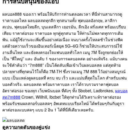
การสนับสนุนของแอป
ผลบอล888 ของเรา พร้อมให้บริการท่านตลอดเวลา ที่นี่ท่านสามารถดู
ราคาบอลไหล ผลบอลสดทุกลีก ทุกสนามทั้ง ฟุตบอลอังกฤษ, ลาลีกา
สเปน, ฟุตบอลไทยลีก, บุนเดสลีกา เยอรมัน, ลีกเอิง ฝรั่งเศส พร้อมเปรียบ
เทียบ ราคาต่อรอง ราคาบอล ทุกคู่ทุกสนาม ให้ท่านไม่พลาดทุกการเดิม
พัน. แม้ผู้ใช้งานจะเพิ่มขึ้นอย่างต่อเนื่อง จนบางครั้งโหลดช้าในช่วงพีค
แต่ด้วยความเร็วของอินเทอร์เน็ตยุค 5G–6G ก็ช่วยให้ประสบการณ์ใช้
งานลื่นไหล และยังคงครองใจแฟนบอลทั่วโลก เมนู 7M จึงถูกยกย่องให้
เป็น “พี่ใหญ่” และ อันดับ 1 ของวงการผลบอลสด อย่างแท้จริง. แม้บางคน
จะใช้คำค้นว่า “7m888” เป็นโค้ดลับเพื่อเข้าเว็บผลบอลสด แต่สุดท้าย
ปลายทางที่ทุกคนไว้ใจก็คือ 7M-TH ซึ่งรวมเมนู 7M 888 ไว้อย่างสมบูรณ์
แบบ เป็นแหล่งดูผลบอลที่ ครบ จบ เร็ว และแม่นที่สุดในโลก สำหรับแฟน
บอลตัวจริง. ผลบอลสด พร้อมราคาบอล เราได้รวบรวมราคาฟุตบอล
อัตราต่อรอง ของทุก เว็บพนันบอล ที่ดังๆ ทั้ง Sbobet, Ladbrokes,
ผลบอล
สด7m888
Crown, Willhill, Ibcbet ให้ทุกท่านได้วิเคราะห์ราคาต่อรอง
พร้อมรับชมผลสกอร์บอลสดๆ อัพเดทแบบเรียลไทม์ ได้พร้อมๆกันกับดูรา
คาต่อรองแบบสดๆ แบบ 2 อิน 1 ได้ที่นี่ที่เดียวเลยครับ.
ดูความกดดันของคู่แข่ง