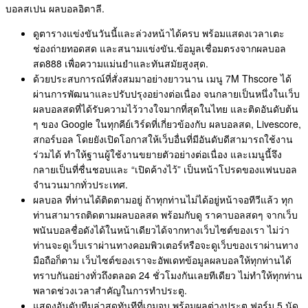
บอลสเปน ผลบอลอิตาลี.
ดูตารางแข่งขันวันนี้และล่วงหน้าได้ครบ พร้อมแสดงเวลาเตะ
ช่องถ่ายทอดสด และสนามแข่งขัน.ข้อมูลเชื่อมตรงจากผลบอล
สด888 เพื่อความแม่นยำและทันสมัยสูงสุด.
ด้วยประสบการณ์ที่สั่งสมมาอย่างยาวนาน เมนู 7M Thscore ได้
ผ่านการพัฒนาและปรับปรุงอย่างต่อเนื่อง จนกลายเป็นหนึ่งในเว็บ
ผลบอลสดที่ได้รับความไว้วางใจมากที่สุดในไทย และติดอันดับต้น
ๆ ของ Google ในทุกคีย์เวิร์ดที่เกี่ยวข้องกับ ผลบอลสด, Livescore,
สกอร์บอล โดยยังเปิดโอกาสให้เว็บอื่นที่มีอันดับดีสามารถใช้งาน
ร่วมได้ ทำให้ฐานผู้ใช้งานขยายตัวอย่างต่อเนื่อง และเมนูนี้จึง
กลายเป็นที่ชื่นชอบและ “เปิดค้างไว้” เป็นหน้าโปรดของแฟนบอล
จำนวนมากทั่วประเทศ.
ผลบอล ที่ท่านได้ติดตามอยู่ ถ้าทุกท่านไม่ได้อยู่หน้าจอทีวีแล้ว ทุก
ท่านสามารถติดตามผลบอลสด พร้อมกับดู ราคาบอลสดๆ จากเว็บ
พนันบอลชื่อดังได้ในหน้าเดียวได้จากทางเว็บไซต์ของเรา ไม่ว่า
ท่านจะดูเว็บเราผ่านทางคอมพิวเตอร์หรือจะดูเว็บของเราผ่านทาง
มือถือก็ตาม เว็บไซต์ของเราจะอัพเดทข้อมูลผลบอลให้ทุกท่านได้
ทราบกันอย่างทั่วถึงตลอด 24 ชั่วโมงกันเลยทีเดียว ไม่ทำให้ทุกท่าน
พลาดช่วงเวลาสำคัญในการทำประตู.
แสดงอันดับทีมล่าสุดทันทีที่เกมจบ พร้อมผลต่างประตู ฟอร์ม 5 นัด