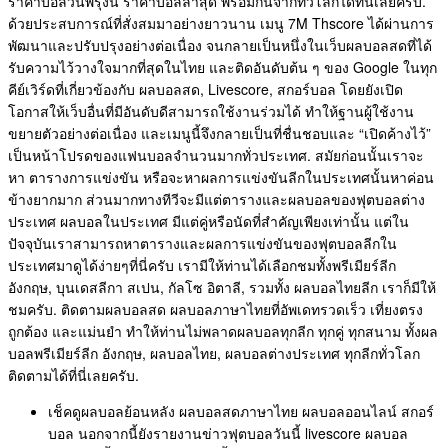
ราคาบอลวันพรุ่งนี้ ราคาบอลล่าสุด พร้อมกันจากทั่วโลกได้ที่นี่เลยครับ.
ด้วยประสบการณ์ที่สั่งสมมาอย่างยาวนาน เมนู 7M Thscore ได้ผ่านการ
พัฒนาและปรับปรุงอย่างต่อเนื่อง จนกลายเป็นหนึ่งในเว็บผลบอลสดที่ได้
รับความไว้วางใจมากที่สุดในไทย และติดอันดับต้น ๆ ของ Google ในทุก
คีย์เวิร์ดที่เกี่ยวข้องกับ ผลบอลสด, Livescore, สกอร์บอล โดยยังเปิด
โอกาสให้เว็บอื่นที่มีอันดับดีสามารถใช้งานร่วมได้ ทำให้ฐานผู้ใช้งาน
ขยายตัวอย่างต่อเนื่อง และเมนูนี้จึงกลายเป็นที่ชื่นชอบและ “เปิดค้างไว้”
เป็นหน้าโปรดของแฟนบอลจำนวนมากทั่วประเทศ. สมัยก่อนนั้นเราจะ
หา ตารางการแข่งขัน หรือจะหาผลการแข่งขันลีกในประเทศนั้นหาค่อน
ข้างยากมาก ส่วนมากทางทีวีจะมีแต่ตารางและผลบอลของฟุตบอลต่าง
ประเทศ ผลบอลในประเทศ มีแต่คู่หรือนัดที่สำคัญเพียงเท่านั้น แต่ใน
ปัจจุบันเราสามารถหาตารางและผลการแข่งขันของฟุตบอลลีกใน
ประเทศมาดูได้ง่ายๆที่นี่ครับ เรามีให้ท่านได้เลือกชมทั้งพรีเมียร์ลีก
อังกฤษ, บุนเดสลีกา สเปน, กัลโซ อิตาลี, รวมทั้ง ผลบอลไทยลีก เราก็มีให้
ชมครับ. ติดตามผลบอลสด ผลบอลภาษาไทยที่อัพเดทรวดเร็ว เที่ยงตรง
ถูกต้อง และแม่นยำ ทำให้ท่านไม่พลาดผลบอลทุกลีก ทุกคู่ ทุกสนาม ทั้งผล
บอลพรีเมียร์ลีก อังกฤษ, ผลบอลไทย, ผลบอลต่างประเทศ ทุกลีกทั่วโลก
ติดตามได้ที่นี่เลยครับ.
เช็คดูผลบอลย้อนหลัง ผลบอลสดภาษาไทย ผลบอลออนไลน์ สกอร์
บอล นอกจากนี้ยังรายงานข่าวฟุตบอลวันนี้ livescore ผลบอล