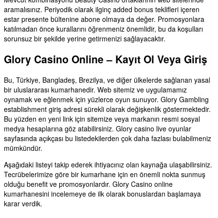
aramalısınız. Periyodik olarak ilginç added bonus teklifleri içeren
estar presente bültenine abone olmaya da değer. Promosyonlara
katılmadan önce kurallarını öğrenmeniz önemlidir, bu da koşulları
sorunsuz bir şekilde yerine getirmenizi sağlayacaktır.
Glory Casino Online – Kayıt Ol Veya Giriş
Bu, Türkiye, Bangladeş, Brezilya, ve diğer ülkelerde sağlanan yasal
bir uluslararası kumarhanedir. Web sitemiz ve uygulamamız
oynamak ve eğlenmek için yüzlerce oyun sunuyor. Glory Gambling
establishment giriş adresi sürekli olarak değişkenlik göstermektedir.
Bu yüzden en yeni link için sitemize veya markanın resmi sosyal
medya hesaplarına göz atabilirsiniz. Glory casino live oyunlar
sayfasında açıkçası bu listedekilerden çok daha fazlası bulabilmeniz
mümkündür.
Aşağıdaki listeyi takip ederek ihtiyacınız olan kaynağa ulaşabilirsiniz.
Tecrübelerimize göre bir kumarhane için en önemli nokta sunmuş
olduğu benefit ve promosyonlardır. Glory Casino online
kumarhanesini incelemeye de ilk olarak bonuslardan başlamaya
karar verdik.