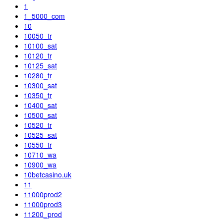
1
1_5000_com
10
10050_tr
10100_sat
10120_tr
10125_sat
10280_tr
10300_sat
10350_tr
10400_sat
10500_sat
10520_tr
10525_sat
10550_tr
10710_wa
10900_wa
10betcasino.uk
11
11000prod2
11000prod3
11200_prod