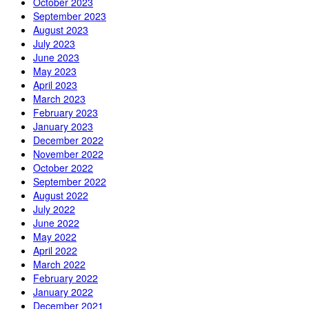
October 2023
September 2023
August 2023
July 2023
June 2023
May 2023
April 2023
March 2023
February 2023
January 2023
December 2022
November 2022
October 2022
September 2022
August 2022
July 2022
June 2022
May 2022
April 2022
March 2022
February 2022
January 2022
December 2021