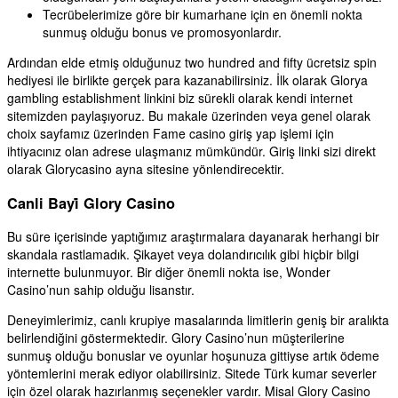
Tecrübelerimize göre bir kumarhane için en önemli nokta
sunmuş olduğu bonus ve promosyonlardır.
Ardından elde etmiş olduğunuz two hundred and fifty ücretsiz spin
hediyesi ile birlikte gerçek para kazanabilirsiniz. İlk olarak Glorya
gambling establishment linkini biz sürekli olarak kendi internet
sitemizden paylaşıyoruz. Bu makale üzerinden veya genel olarak
choix sayfamız üzerinden Fame casino giriş yap işlemi için
ihtiyacınız olan adrese ulaşmanız mümkündür. Giriş linki sizi direkt
olarak Glorycasino ayna sitesine yönlendirecektir.
Canli Bayi̇ Glory Casino
Bu süre içerisinde yaptığımız araştırmalara dayanarak herhangi bir
skandala rastlamadık. Şikayet veya dolandırıcılık gibi hiçbir bilgi
internette bulunmuyor. Bir diğer önemli nokta ise, Wonder
Casino’nun sahip olduğu lisanstır.
Deneyimlerimiz, canlı krupiye masalarında limitlerin geniş bir aralıkta
belirlendiğini göstermektedir. Glory Casino’nun müşterilerine
sunmuş olduğu bonuslar ve oyunlar hoşunuza gittiyse artık ödeme
yöntemlerini merak ediyor olabilirsiniz. Sitede Türk kumar severler
için özel olarak hazırlanmış seçenekler vardır. Misal Glory Casino