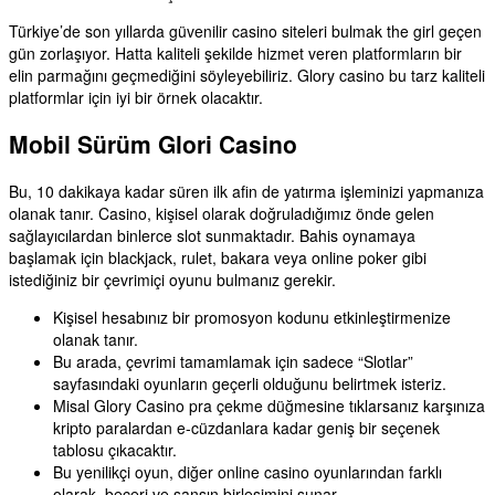
Türkiye’de son yıllarda güvenilir casino siteleri bulmak the girl geçen
gün zorlaşıyor. Hatta kaliteli şekilde hizmet veren platformların bir
elin parmağını geçmediğini söyleyebiliriz. Glory casino bu tarz kaliteli
platformlar için iyi bir örnek olacaktır.
Mobil Sürüm Glori Casino
Bu, 10 dakikaya kadar süren ilk afin de yatırma işleminizi yapmanıza
olanak tanır. Casino, kişisel olarak doğruladığımız önde gelen
sağlayıcılardan binlerce slot sunmaktadır. Bahis oynamaya
başlamak için blackjack, rulet, bakara veya online poker gibi
istediğiniz bir çevrimiçi oyunu bulmanız gerekir.
Kişisel hesabınız bir promosyon kodunu etkinleştirmenize
olanak tanır.
Bu arada, çevrimi tamamlamak için sadece “Slotlar”
sayfasındaki oyunların geçerli olduğunu belirtmek isteriz.
Misal Glory Casino pra çekme düğmesine tıklarsanız karşınıza
kripto paralardan e-cüzdanlara kadar geniş bir seçenek
tablosu çıkacaktır.
Bu yenilikçi oyun, diğer online casino oyunlarından farklı
olarak, beceri ve şansın birleşimini sunar.