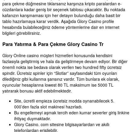
para çekme düğmesine tıklarsanız karşınıza kripto paralardan e-
cüzdanlara kadar geniş bir seçenek tablosu çıkacaktır. Bu noktada
kafanızın karışmaması için her detayın bulunduğu daha basit bir
tablo hazırlamaya karar verdik. Aşağıda Glory Casino profile
hesabında bulabileceğiniz ödeme yöntemlerine dair en internet
bilgileri görebilirsiniz.
Para Yatırma & Para Çekme Glory Casino Tr
Glory Online casino müşteri hizmetleri konusunda kendisini
fazlasıyla geliştirmiş ve hala da geliştirmeye devam ediyor. Bir diğer
önemli nokta ise bedava olarak verilen two hundred fifty ücretsiz
spindir. Ücretsiz spinler için “Slotlar” sayfasındaki tüm oyunları
dilediğiniz gibi kullanma şansınız vardır. Tüm bunlara ek olarak,
oyuncular hesaplarına lowest 80 TL maksimum ise 5000 TL
yatırarak bonusu aktif edebilmektedir.
Site, ücretli empieza ücretsiz modda oynanabilecek 5.
000’den fazla slot makinesi hazırladı.
Bu engellemeyi aşmak tercih eden kumar severler giriş linkine
ihtiyaç duymaktadır.
Glory Casino. com sitesine bilgisayarlardan ve akıllı
telefonlardan erişilebilir.