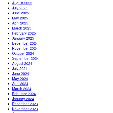
August 2025
July 2025
June 2025
May 2025
April 2025
March 2025
February 2025
January 2025
December 2024
November 2024
October 2024
September 2024
August 2024
July 2024
June 2024
May 2024
April 2024
March 2024
February 2024
January 2024
December 2023
November 2023