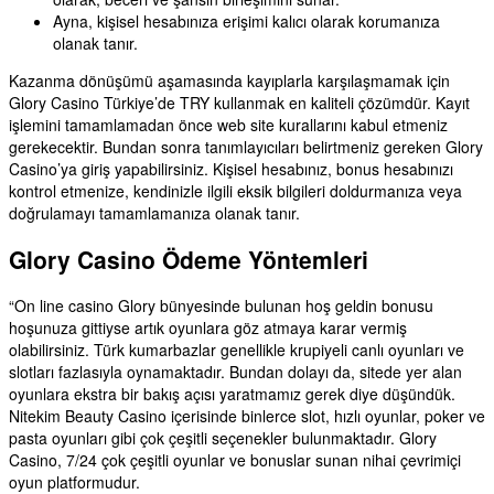
Ayna, kişisel hesabınıza erişimi kalıcı olarak korumanıza
olanak tanır.
Kazanma dönüşümü aşamasında kayıplarla karşılaşmamak için
Glory Casino Türkiye’de TRY kullanmak en kaliteli çözümdür. Kayıt
işlemini tamamlamadan önce web site kurallarını kabul etmeniz
gerekecektir. Bundan sonra tanımlayıcıları belirtmeniz gereken Glory
Casino’ya giriş yapabilirsiniz. Kişisel hesabınız, bonus hesabınızı
kontrol etmenize, kendinizle ilgili eksik bilgileri doldurmanıza veya
doğrulamayı tamamlamanıza olanak tanır.
Glory Casino Ödeme Yöntemleri
“On line casino Glory bünyesinde bulunan hoş geldin bonusu
hoşunuza gittiyse artık oyunlara göz atmaya karar vermiş
olabilirsiniz. Türk kumarbazlar genellikle krupiyeli canlı oyunları ve
slotları fazlasıyla oynamaktadır. Bundan dolayı da, sitede yer alan
oyunlara ekstra bir bakış açısı yaratmamız gerek diye düşündük.
Nitekim Beauty Casino içerisinde binlerce slot, hızlı oyunlar, poker ve
pasta oyunları gibi çok çeşitli seçenekler bulunmaktadır. Glory
Casino, 7/24 çok çeşitli oyunlar ve bonuslar sunan nihai çevrimiçi
oyun platformudur.