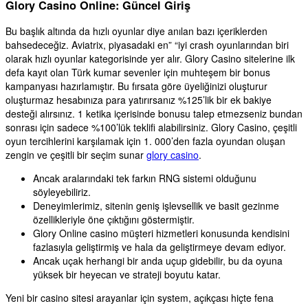
Glory Casino Online: Güncel Giriş
Bu başlık altında da hızlı oyunlar diye anılan bazı içeriklerden
bahsedeceğiz. Aviatrix, piyasadaki en” “iyi crash oyunlarından biri
olarak hızlı oyunlar kategorisinde yer alır. Glory Casino sitelerine ilk
defa kayıt olan Türk kumar sevenler için muhteşem bir bonus
kampanyası hazırlamıştır. Bu fırsata göre üyeliğinizi oluşturur
oluşturmaz hesabınıza para yatırırsanız %125’lik bir ek bakiye
desteği alırsınız. 1 ketika içerisinde bonusu talep etmezseniz bundan
sonrası için sadece %100’lük teklifi alabilirsiniz. Glory Casino, çeşitli
oyun tercihlerini karşılamak için 1. 000’den fazla oyundan oluşan
zengin ve çeşitli bir seçim sunar
glory casino
.
Ancak aralarındaki tek farkın RNG sistemi olduğunu
söyleyebiliriz.
Deneyimlerimiz, sitenin geniş işlevsellik ve basit gezinme
özellikleriyle öne çıktığını göstermiştir.
Glory Online casino müşteri hizmetleri konusunda kendisini
fazlasıyla geliştirmiş ve hala da geliştirmeye devam ediyor.
Ancak uçak herhangi bir anda uçup gidebilir, bu da oyuna
yüksek bir heyecan ve strateji boyutu katar.
Yeni bir casino sitesi arayanlar için system, açıkçası hiçte fena