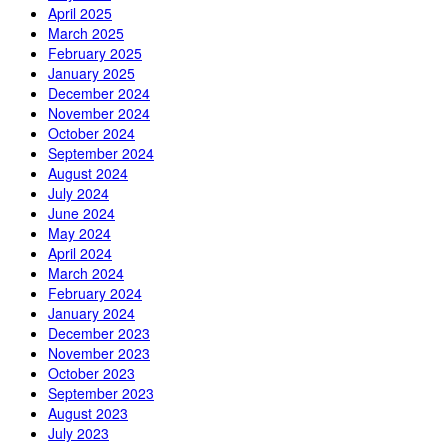
April 2025
March 2025
February 2025
January 2025
December 2024
November 2024
October 2024
September 2024
August 2024
July 2024
June 2024
May 2024
April 2024
March 2024
February 2024
January 2024
December 2023
November 2023
October 2023
September 2023
August 2023
July 2023