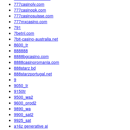
777casinolv.com
777casinopk.com
777casinosuisse.com
777mxcasino.com
791
7betnl.com
7bit-casino-australia.net
8600_tr
888888
8888bgcasino.com
8888casinoromania.com
888starz bd
888starzportugal.net
9
9050_tr
9150tr
9500_wa2
9600_prod2
9890_wa
9900_sat2
9925_sat
a16z generative ai