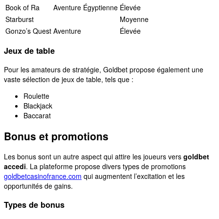
Book of Ra
Aventure Égyptienne
Élevée
Starburst
Moyenne
Gonzo’s Quest
Aventure
Élevée
Jeux de table
Pour les amateurs de stratégie, Goldbet propose également une
vaste sélection de jeux de table, tels que :
Roulette
Blackjack
Baccarat
Bonus et promotions
Les bonus sont un autre aspect qui attire les joueurs vers
goldbet
accedi
. La plateforme propose divers types de promotions
goldbetcasinofrance.com
qui augmentent l’excitation et les
opportunités de gains.
Types de bonus