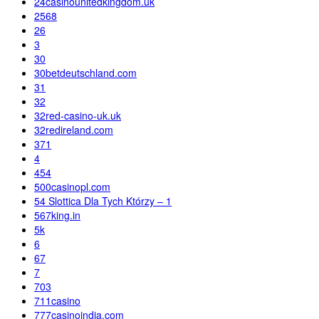
24casinounitedkingdom.uk
2568
26
3
30
30betdeutschland.com
31
32
32red-casino-uk.uk
32redireland.com
371
4
454
500casinopl.com
54 Slottica Dla Tych Którzy – 1
567king.in
5k
6
67
7
703
711casino
777casinoindia.com