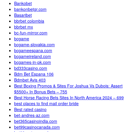
Bankobet
bankonbetgr.com
Basaribet
bbrbet colombia
bbrbet mx
bc-fun-mirror.com
bcgame
bcgame-slovakia.com
bcgameespana.com
bcgameireland.com
bcgames-in-pk.com
bd333casino.com
Bdm Bet Espana 106
Bdmbet Avis 403
Best Boxing Promos & Sites For Joshua Vs Dubois: Assert
$5500+ In Bonus Bets – 755
Best Horse Racing Bets Sites In North America 2024 – 699
best places to find mail order bride
Best rated casino
bet-andres-az.com
bet365casinoindia.com
bet99casinocanada.com