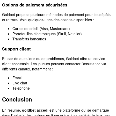
Options de paiement sécurisées
Goldbet propose plusieurs méthodes de paiement pour les dépôts
et retraits. Voici quelques-unes des options disponibles :
Cartes de crédit (Visa, Mastercard)
Portefeuilles électroniques (Skrill, Neteller)
Transferts bancaires
Support client
En cas de questions ou de problèmes, Goldbet offre un service
client accessible. Les joueurs peuvent contacter l’assistance via
différents canaux, notamment :
Email
Live chat
Téléphone
Conclusion
En résumé,
goldbet accedi
est une plateforme qui se démarque
dans l’univers des casinos en ligne grâce à sa variété de jeux, ses