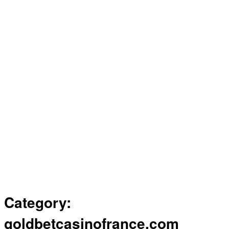
Category:
goldbetcasinofrance.com