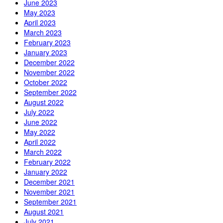
June 2023
May 2023
April 2023
March 2023
February 2023
January 2023
December 2022
November 2022
October 2022
September 2022
August 2022
July 2022
June 2022
May 2022
April 2022
March 2022
February 2022
January 2022
December 2021
November 2021
September 2021
August 2021
July 2021