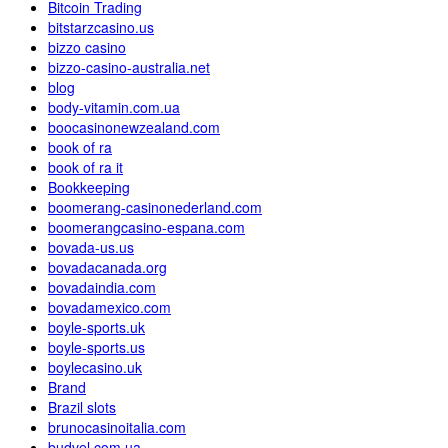
Bitcoin Trading
bitstarzcasino.us
bizzo casino
bizzo-casino-australia.net
blog
body-vitamin.com.ua
boocasinonewzealand.com
book of ra
book of ra it
Bookkeeping
boomerang-casinonederland.com
boomerangcasino-espana.com
bovada-us.us
bovadacanada.org
bovadaindia.com
bovadamexico.com
boyle-sports.uk
boyle-sports.us
boylecasino.uk
Brand
Brazil slots
brunocasinoitalia.com
budvel.com.ua