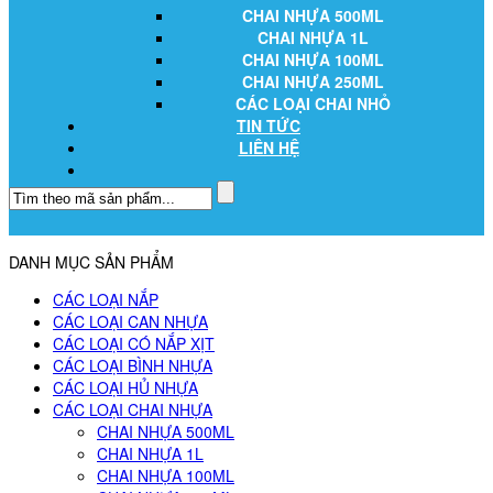
CHAI NHỰA 500ML
CHAI NHỰA 1L
CHAI NHỰA 100ML
CHAI NHỰA 250ML
CÁC LOẠI CHAI NHỎ
TIN TỨC
LIÊN HỆ
DANH MỤC SẢN PHẨM
CÁC LOẠI NẮP
CÁC LOẠI CAN NHỰA
CÁC LOẠI CÓ NẮP XỊT
CÁC LOẠI BÌNH NHỰA
CÁC LOẠI HỦ NHỰA
CÁC LOẠI CHAI NHỰA
CHAI NHỰA 500ML
CHAI NHỰA 1L
CHAI NHỰA 100ML