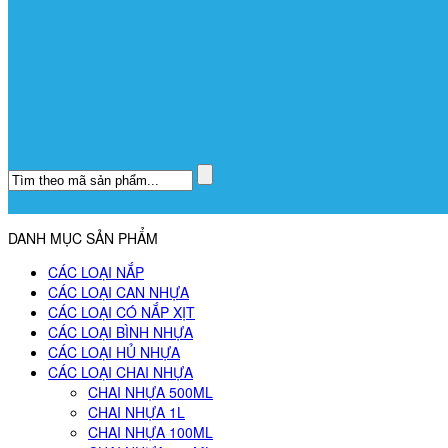
DANH MỤC SẢN PHẨM
CÁC LOẠI NẮP
CÁC LOẠI CAN NHỰA
CÁC LOẠI CÓ NẮP XỊT
CÁC LOẠI BÌNH NHỰA
CÁC LOẠI HỦ NHỰA
CÁC LOẠI CHAI NHỰA
CHAI NHỰA 500ML
CHAI NHỰA 1L
CHAI NHỰA 100ML