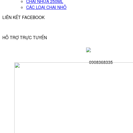
CHAI NHỰA 250ML
CÁC LOẠI CHAI NHỎ
LIÊN KẾT FACEBOOK
HỖ TRỢ TRỰC TUYẾN
0908368335