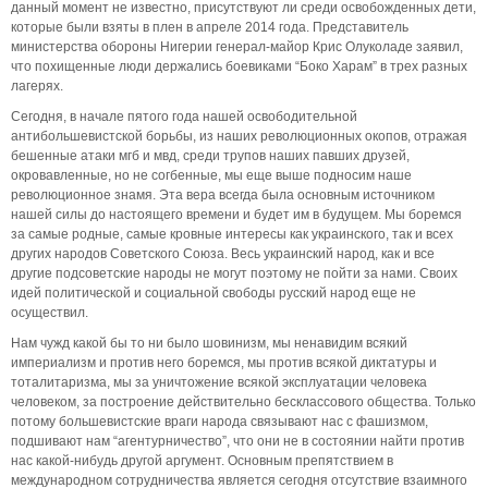
данный момент не известно, присутствуют ли среди освобожденных дети,
которые были взяты в плен в апреле 2014 года. Представитель
министерства обороны Нигерии генерал-майор Крис Олуколаде заявил,
что похищенные люди держались боевиками “Боко Харам” в трех разных
лагерях.
Сегодня, в начале пятого года нашей освободительной
антибольшевистской борьбы, из наших революционных окопов, отражая
бешенные атаки мгб и мвд, среди трупов наших павших друзей,
окровавленные, но не согбенные, мы еще выше подносим наше
революционное знамя. Эта вера всегда была основным источником
нашей силы до настоящего времени и будет им в будущем. Мы боремся
за самые родные, самые кровные интересы как украинского, так и всех
других народов Советского Союза. Весь украинский народ, как и все
другие подсоветские народы не могут поэтому не пойти за нами. Своих
идей политической и социальной свободы русский народ еще не
осуществил.
Нам чужд какой бы то ни было шовинизм, мы ненавидим всякий
империализм и против него боремся, мы против всякой диктатуры и
тоталитаризма, мы за уничтожение всякой эксплуатации человека
человеком, за построение действительно бесклассового общества. Только
потому большевистские враги народа связывают нас с фашизмом,
подшивают нам “агентурничество”, что они не в состоянии найти против
нас какой-нибудь другой аргумент. Основным препятствием в
международном сотрудничества является сегодня отсутствие взаимного