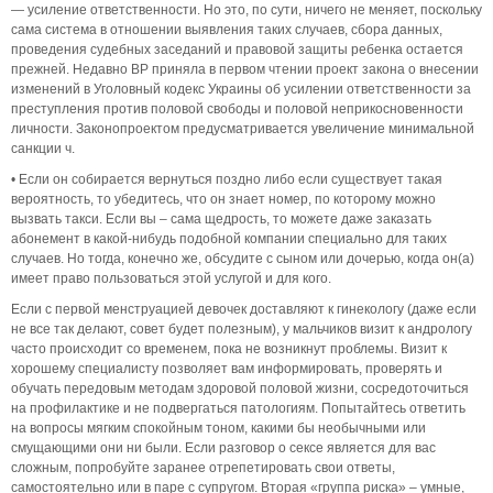
— усиление ответственности. Но это, по сути, ничего не меняет, поскольку
сама система в отношении выявления таких случаев, сбора данных,
проведения судебных заседаний и правовой защиты ребенка остается
прежней. Недавно ВР приняла в первом чтении проект закона о внесении
изменений в Уголовный кодекс Украины об усилении ответственности за
преступления против половой свободы и половой неприкосновенности
личности. Законопроектом предусматривается увеличение минимальной
санкции ч.
• Если он собирается вернуться поздно либо если существует такая
вероятность, то убедитесь, что он знает номер, по которому можно
вызвать такси. Если вы – сама щедрость, то можете даже заказать
абонемент в какой-нибудь подобной компании специально для таких
случаев. Но тогда, конечно же, обсудите с сыном или дочерью, когда он(а)
имеет право пользоваться этой услугой и для кого.
Если с первой менструацией девочек доставляют к гинекологу (даже если
не все так делают, совет будет полезным), у мальчиков визит к андрологу
часто происходит со временем, пока не возникнут проблемы. Визит к
хорошему специалисту позволяет вам информировать, проверять и
обучать передовым методам здоровой половой жизни, сосредоточиться
на профилактике и не подвергаться патологиям. Попытайтесь ответить
на вопросы мягким спокойным тоном, какими бы необычными или
смущающими они ни были. Если разговор о сексе является для вас
сложным, попробуйте заранее отрепетировать свои ответы,
самостоятельно или в паре с супругом. Вторая «группа риска» – умные,