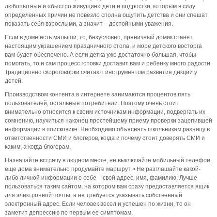
любопытные и «быстро живущие» дети и подростки, которым в силу
определенных причин не повезло сполна ощутить детства и они спешат
показать себя взрослыми, а значит – достойными уважения.
Если в доме есть малыши, то, безусловно, пряничный домик станет
настоящим украшением праздничного стола, и море детского восторга
вам будет обеспечено. А если детка уже достаточно большая, чтобы
помогать, то и сам процесс готовки доставит вам и ребенку много радости.
Традиционно скороговорки считают инструментом развития дикции у
детей.
Производством контента в интернете занимаются процентов пять
пользователей, остальные потребители. Поэтому очень стоит
внимательно относится к своим источникам информации, подвергать их
сомнению, научиться наконец простейшему приему проверки зацепившей
информации в поисковике. Необходимо объяснять школьникам разницу в
ответственности СМИ и блогеров, когда и почему стоит доверять СМИ и
каким, а когда блогерам.
Назначайте встречу в людном месте, не выключайте мобильный телефон,
еще дома внимательно продумайте маршрут. • Не разглашайте какой-
либо личной информации о себе – свой адрес, имя, фамилию. Лучше
пользоваться таким сайтом, на котором вам сразу предоставляется ящик
для электронной почты, а не требуется указывать собственный
электронный адрес. Если человек весел и успешен по жизни, то он
заметит депрессию по первым ее симптомам.