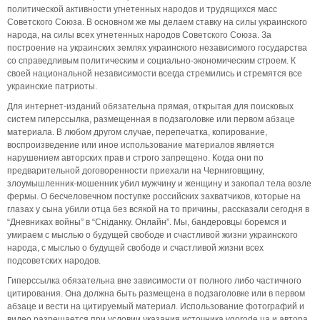
политической активности угнетенных народов и трудящихся масс
Советского Союза. В основном же мы делаем ставку на силы украинского
народа, на силы всех угнетенных народов Советского Союза. За
построение на украинских землях украинского независимого государства
со справедливым политическим и социально-экономическим строем. К
своей национальной независимости всегда стремились и стремятся все
украинские патриоты.
Для интернет-изданий обязательна прямая, открытая для поисковых
систем гиперссылка, размещенная в подзаголовке или первом абзаце
материала. В любом другом случае, перепечатка, копирование,
воспроизведение или иное использование материалов является
нарушением авторских прав и строго запрещено. Когда они по
предварительной договоренности приехали на Черниговщину,
злоумышленник-мошенник убил мужчину и женщину и закопал тела возле
фермы. О бесчеловечном поступке российских захватчиков, которые на
глазах у сына убили отца без всякой на то причины, рассказали сегодня в
“Дневниках войны” в “Сніданку. Онлайн”. Мы, бандеровцы боремся и
умираем с мыслью о будущей свободе и счастливой жизни украинского
народа, с мыслью о будущей свободе и счастливой жизни всех
подсоветских народов.
Гиперссылка обязательна вне зависимости от полного либо частичного
цитирования. Она должна быть размещена в подзаголовке или в первом
абзаце и вести на цитируемый материал. Использование фотографий и
видео разрешается при условии указания источника vgorode.ua и автора.