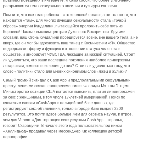
правилах поведения в интернете. И само собой, что более углубленно
раскрываются темы сексуального насилия и культуры согласия.
Помните, что все тело ребенка – это «половой орган», а не только то, что
находится «там». Для многих функция сексуальности стала «точкой
сброса» энергии Кундалини, пытающейся проложить себе путь из
Корневой Чакры к высшим центрам Духовного Восприятия. Другими
словами, ваш Огонь Кундалини проецируется вовне, вне вашего тела, а не
вверх, где он мог бы вдохновить ваш танец с Космическим «Я». Общество
подчеркивает форму и функцию в отношении статуса человека в
обществе, и игнорирует ЧУВСТВА, лежащие за каждой ситуацией. Стоит
ли удивляться, что ваши последние поколения наиболее привержены
лекарствам, чем все поколения до них? Стоит ли удивляться тому, что
слово «политик» стало для многих синонимом слов «лжец и жулик»?
Самый громкий скандал с Cash App и предполагаемыми сексуальными
преступлениями связан с конгрессменом из Флориды Мэттом Гетцем.
Министерство юстиции США пытается выяснить, платил ли конгрессмен
за секс с женщинами, в том числе 17-летней американкой. Поиск по
ключевым словам «CashApp» в полицейской базе данных, где
регистрируют секс-объявления, только в городе Вако выдает 2200
результатов. Это почти вдвое больше, чем для сервиса PayPal, и втрое,
чем для Venmo. «Для торговцев секс-услугами Cash App – король», –
говорит Скарамуччи. В начале этого года пользователь под ником
«Хеллидьюд» продавал через мессенджер Kik коллекцию детской
порнографии.