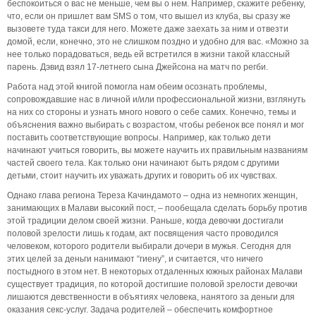
беспокоиться о вас не меньше, чем вы о нем. Например, скажите ребенку,
что, если он пришлет вам SMS о том, что вышел из клуба, вы сразу же
вызовете туда такси для него. Можете даже заехать за ним и отвезти
домой, если, конечно, это не слишком поздно и удобно для вас. «Можно за
нее только порадоваться, ведь ей встретился в жизни такой классный
парень. Дэвид взял 17-летнего сына Джейсона на матч по регби.
Работа над этой книгой помогла нам обеим осознать проблемы,
сопровождавшие нас в личной и/или профессиональной жизни, взглянуть
на них со стороны и узнать много нового о себе самих. Конечно, темы и
объяснения важно выбирать с возрастом, чтобы ребенок все понял и мог
поставить соответствующие вопросы. Например, как только дети
начинают учиться говорить, вы можете научить их правильным названиям
частей своего тела. Как только они начинают быть рядом с другими
детьми, стоит научить их уважать других и говорить об их чувствах.
Однако глава региона Тереза Качиндамото – одна из немногих женщин,
занимающих в Малави высокий пост, – пообещала сделать борьбу против
этой традиции делом своей жизни. Раньше, когда девочки достигали
половой зрелости лишь к годам, акт посвящения часто проводился
человеком, которого родители выбирали дочери в мужья. Сегодня для
этих целей за деньги нанимают “гиену”, и считается, что ничего
постыдного в этом нет. В некоторых отдаленных южных районах Малави
существует традиция, по которой достигшие половой зрелости девочки
лишаются девственности в объятиях человека, нанятого за деньги для
оказания секс-услуг. Задача родителей – обеспечить комфортное