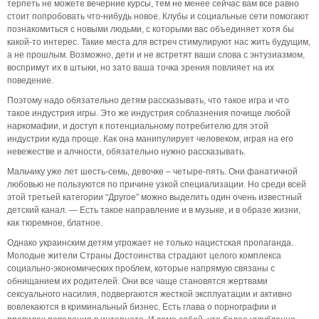
терпеть не можете вечерние курсы, тем не менее сейчас вам все равно
стоит попробовать что-нибудь новое. Клубы и социальные сети помогают
познакомиться с новыми людьми, с которыми вас объединяет хотя бы
какой-то интерес. Такие места для встреч стимулируют нас жить будущим,
а не прошлым. Возможно, дети и не встретят ваши слова с энтузиазмом,
воспримут их в штыки, но зато ваша точка зрения повлияет на их
поведение.
Поэтому надо обязательно детям рассказывать, что такое игра и что
такое индустрия игры. Это же индустрия соблазнения почище любой
наркомафии, и доступ к потенциальному потребителю для этой
индустрии куда проще. Как она манипулирует человеком, играя на его
невежестве и алчности, обязательно нужно рассказывать.
Мальчику уже лет шесть-семь, девочке – четыре-пять. Они фанатичной
любовью не пользуются по причине узкой специализации. Но среди всей
этой третьей категории “Другое” можно выделить один очень известный
детский канал. — Есть такое направление и в музыке, и в образе жизни,
как тюремное, блатное.
Однако украинским детям угрожает не только нацистская пропаганда.
Молодые жители Страны Достоинства страдают целого комплекса
социально-экономических проблем, которые напрямую связаны с
обнищанием их родителей. Они все чаще становятся жертвами
сексуального насилия, подвергаются жесткой эксплуатации и активно
вовлекаются в криминальный бизнес. Есть глава о порнографии и