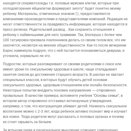
находятся сперматозоиды т.е. половые мужские клетки, которые при
оплодовторения яйцеклетки формируют зиготу” будет понятно моему
ребенку. Материалы, отмеченные значком ⓘ, предоставляются
компаниями-производителями и представителями компаний. Редакция не
несет ответственности за правдивость информации, которая находится в
пресс-релизах. Родительский развод…Как сохранить отношения к
ребенку с найменьшими для него травмами. Так, блогерша с более чем
100 татуировок призвала поклонников делать со своим телом все, что им
захочется, несмотря на мнение общественности. Как-то после вечеринки
Барнс намекнула подруге, что с ней пытается познакомиться девушка, и
уточнила, нормально ли это.
Подростки, которые разговаривают со своими родителями о сексе или
имеют уроки по сексуальному здоровью в школе, чаще откладывают
занятия сексом до достижения старшего возраста. В школах не хватает
специальных классов, в которых будут обучать детей основам
сексуального здоровья, здоровым отношениям или онлайн-безопасности.
Некоторые попытки внедрить похожее направление — откровенно
провальные. В качестве примера, вспомните учебник “Основы семьи”, в
котором автор откровенно отстаивал антинаучные утверждения,
например, о том, что контрацепция убивает детей. Начинать сексуальное
воспитание можно с 2-3 лет, когда ребенок активно познает мир и изучает
все новое. Тогда родители могут рассказать о половых органах и почему
их стоит скрывать за бельем.
За вспышки гнева и рациональное мышление отвечают совершенно