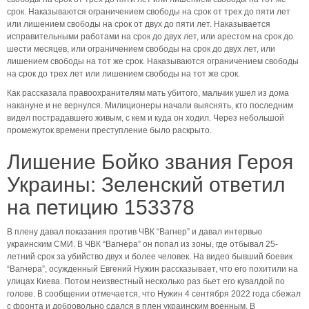
срок. Наказываются ограничением свободы на срок от трех до пяти лет
или лишением свободы на срок от двух до пяти лет. Наказывается
исправительными работами на срок до двух лет, или арестом на срок до
шести месяцев, или ограничением свободы на срок до двух лет, или
лишением свободы на тот же срок. Наказываются ограничением свободы
на срок до трех лет или лишением свободы на тот же срок.
Как рассказала правоохранителям мать убитого, мальчик ушел из дома
накануне и не вернулся. Милиционеры начали выяснять, кто последним
видел пострадавшего живым, с кем и куда он ходил. Через небольшой
промежуток времени преступление было раскрыто.
Лишение Бойко звания Героя
Украины: Зеленский ответил
на петицию 153378
В плену давал показания против ЧВК “Вагнер” и давал интервью
украинским СМИ. В ЧВК “Вагнера” он попал из зоны, где отбывал 25-
летний срок за убийство двух и более человек. На видео бывший боевик
“Вагнера”, осужденный Евгений Нужин рассказывает, что его похитили на
улицах Киева. Потом неизвестный несколько раз бьет его кувалдой по
голове. В сообщении отмечается, что Нужин 4 сентября 2022 года сбежал
с фронта и добровольно сдался в плен украинским военным. В