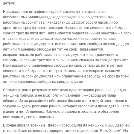
детьми.
Наказываются штрафом от одной тысячи до четырех тысяч
необлагаемых минимумов доходов граждан или общественными
работами на срок от ста пятидесяти до двухсот сорока часов, либо
арестом на срок до шести месяцев. Наказывается лишением свободы на
срок от трех до пяти лет. Наказывается общественными работами на срок
от ста пятидесяти до двухсот сорока часов или исправительными
работами на срок до двух лет, или ограничением свободы на срок до двух
лет, или лишением свободы на тот же срок. Наказывается
исправительными работами на срок до двух лет или ограничением
свободы на срок до трех лет, или лишением свободы на срок до трех лет.
Наказывается ограничением свободы на срок от трех до пяти лет или
лишением свободы на тот же срок. Наказывается исправительными
работами на срок до двух лет или ограничением свободы на срок до трех
лет, или лишением свободы на срок до двух лет.
Сегодня утром в результате обстрела одна женщина ранена, еще одна
женщина погибла, а ее муж получил ранения», — рассказал глава
области. Из-за российских обстрелов больше всего людей пострадали в
Чугуеве — здесь россияне ранили четырех взрослых и двоих детей шести
и девяти лет. Андреевка Изюмского района в результате обстрелов
пострадали двое гражданских.
В конце апреля военные Нигерии освободили 93 женщины и 200 девочек,
которые были похищены террористами из группировки “Боко Харам”. На