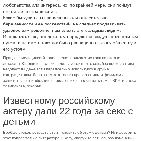
любопытства или интереса, но, по крайней мере, они поймут
его смысл и ограничения.
Какие бы чувства вы ни испытывали относительно
беременности и ее последствий, не следует продавливать
удобное вам решение, навязывать его молодым людям.
Иногда казалось, что дети там передаются воздушно-капельным
путем, и не иметь таковых было равноценно вызову обществу и
его устоям.
Правда, с медицинской точки зрения польза этих трав не вполне
доказана. Юноши и девушки должны усвоить, что секс без презерватива
недопустим, даже если параллельно используются другие
контрацептивы. Дело в том, что только презервативы и фемидомы
защитят вас от инфекций, передающихся половым путем, – ВИЧ, герпеса,
хламидиоза, гонореи.
Известному российскому
актеру дали 22 года за секс с
детьми
Вообще в каком возрасте стоит говорить об этом с детьми? Или доверить
этот вопрос только литературе, школу, двору? То есть основа изменений