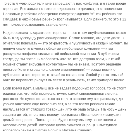
То есть я курю, родители мне запрещают, у нас конфликт, и я такая вроде
взрослая. Все зависит от этого подросткового кризиса, от становления.
Насколько у ребенка обостренно самоутверждения “я”, как ребенка это
смущает, в какой семье ребенок воспитывается. Если раннего, то это в 12
лет половое созревание, становление.
Надо осознавать характер интернета — все в нем опубликованное может
быть в одну секунду растиражировано. Самое главное, что дети должны
отчетливо понимать — это открытость и публичность в каждый момент. Ты
ляпнул какую-то глупость обидную в небольшой компании — и вы
разрулили конфликт силами этой небольшой компании. В публичном
треде, где ты поспешил обозвать кого-то, все доступно всем, и в какой
момент станет вирусным контентом— мы не знаем. Поэтому решение
простое (хотя и страшно сложное в выполнении) — всегда помни о
публичности в интернете, отвечай за свои слова. Любой увлекательный
бокс по переписке рискует вылезти в реальность, таких примеров полно.
Если время идет, а малыш все не задает подобных вопросов, то не стоит
радоваться, что тебя пронесло, нужно самой спровоцировать его на
разговор. Не нужно полагаться на то, что в школе ему все расскажут, до
уроков анатомии еще несколько лет, а за это время ребенок такого
наслушается от старших товарищей, что не рада будешь. На носу – День
защиты детей, и по этому поводу программа «Вікна-новини» выпустит
целый спецпроект. Посвящен он будет сексуальному воспитанию и
безопасности детей. Авторами цикла сюжетов «Про ЦЕ» выступили
корреспонденты и супруги Борис и Наталья Сачалко.