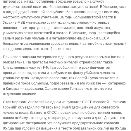
литература, наука поставлены в Украине всецело на службу
русификаторской политике большевистских угнетателей. В Украине, как и
в каждой другой союзной республике, большевики проводят политику
жестокого культурного угнетения. За годы большевистской власти в
Украине МВД уничтожило сотни украинских ученых – историков,
лингвистов, литературоведов, экономистов, деятелей искусства,
уничтожило сотни писателей и поэтов. В Украине, напр., являющейся
самым развитым угольным и металлургическим районом СССР,
большевики запланировали соорудить первый автомобилестроительный
завод всего лишь в четвертой пятилетке.
При использовании материалов с данного ресурса гиперссылка focus.ua
обязательна. На протесты местных жителей отреагировал также
Следственный комитет РФ. Там сообщили, что всех фигурантов
преступления задержали и возбудили по факту убийства человека
уголовное дело. Незадолго после того, как Сергей Сухов скончался в
приемном покое больницы, подозреваемых в его убийстве — Гонтаренко
и Киковца — задержали. Однако вскоре Гонтаренко отпустили из
отделения полиции.
Став моряком, Анатолий на одном из лучших в СССР кораблей – “Максим
Горький” объездил почти весь мир, имел дефицитные для советского
человека вещи. Вступил в КПСС, продвигался по общественной линии,
нашел любимую женщину, которая родила ему сына и дочь. Допускается
цитирование материалов без получения предварительного согласия
057.ua при условии размещения в тексте обязательной ссылки на 057.ua