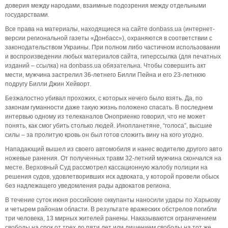
доверия между народами, взаимные подозрения между отдельными
государствами.
Все права на материалы, находящиеся на сайте donbass.ua (интернет-
версии региональной газеты «Донбасс»), охраняются в соответствии с
законодательством Украины. При полном либо частичном использовании
и воспроизведении любых материалов сайта, гиперссылка (для печатных
изданий – ссылка) на donbass.ua обязательна. Чтобы совершить акт
мести, мужчина застрелил 36-летнего Билли Пейна и его 23-летнюю
подругу Билли Джин Хейворт.
Безжалостно убивал прохожих, с которых нечего было взять. Да, по
законам гуманности даже такую жизнь положено спасать. В последнем
интервью одному из телеканалов Оноприенко говорил, что не может
понять, как смог убить столько людей. Инопланетяне, “голоса”, высшие
силы – за пролитую кровь он был готов сложить вину на кого угодно.
Нападающий вышел из своего автомобиля и нанес водителю другого авто
ножевые ранения. От полученных травм 32-летний мужчина скончался на
месте. Верховный Суд рассмотрел кассационную жалобу полиции на
решения судов, удовлетворивших иск адвоката, у которой провели обыск
без надлежащего уведомления рады адвокатов региона.
В течение суток июня российские оккупанты наносили удары по Харькову
и четырем районам области. В результате вражеских обстрелов погибли
три человека, 13 мирных жителей ранены. Наказываются ограничением
свободы на срок от трех до пяти лет или лишением свободы на тот же