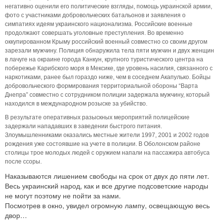
негативно оценили его политические взгляды, помощь украинской армии,
фото с участниками добровольческих батальонов и заявления о
симпатиях идеям украинского национализма. Российские военные
продолжают совершать уголовные преступления. Во временно
оккупированном Крыму российский военный совместно со своим другом
зарезали мужчину. Полиция обнаружила тела пяти мужчин и двух женщин
в лачуге на окраине города Канкун, крупного туристического центра на
побережье Карибского моря в Мексике, где уровень насилия, связанного с
наркотиками, ранее был гораздо ниже, чем в соседнем Акапулько. Бойцы
добровольческого формирования территориальной обороны “Варта
Днепра” совместно с сотрудником полиции задержала мужчину, который
находился в международном розыске за убийство.
В результате оперативных разыскных мероприятий полицейские
задержали нападавших в заведении быстрого питания.
Злоумышленниками оказались местные жители 1997, 2001 и 2002 годов
рождения уже состоявшие на учете в полиции. В Оболонском районе
столицы трое молодых людей с оружием напали на пассажира автобуса
после ссоры.
Наказываются лишением свободы на срок от двух до пяти лет.
Весь украинский народ, как и все другие подсоветские народы
не могут поэтому не пойти за нами.
Посмотрев в окно, увидел огромную лампу, освещающую весь
двор…