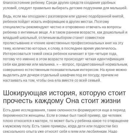
благосостояние ребенку. Среди других средств создания удобных
условий, следует правильно выбирать детские подгузники для малышей.
Ведь, если мы опоздаем с разговором или удачно подобранной книгой,
ребенок пойдет искать информацию в других местах. Поэтому
специалисты рекомендуют честно и откровенно отвечать на вопросы
ребенка о интимные вещи. А в таком раннем возрасте, как дошкольный и
младший школьный, отличным выбором станет совместное
пролистывание и чтение качественных профессиональных книг на эту
тему, количество которых, к слову, в последнее время увеличилось.
Интересоваться темой секса ребенок начинает в три–четыре года,
потому что именно в этом возрасте происходит четкая идентификация
себя как девочки или мальчика. » – вопрос, продиктованный нормальным,
совершенно естественным познавательным интересом. На кухне можно
выделить для дочери отдельный шкафчик под ее посуду, причем не
настаивать на том, чтобы она ела вместе со всей семьей.
Шокирующая история, которую стоит
прочесть каждому Она стоит жизни
Есть даже исследования, такие склонности формируются еще в период
беременности женщины. Если в семье был такой пример, где человек
плохо относился к матери, то может быть у ребенка какое-то отвращение
к мужскому полу. Есть такие примеры, когда дети или подростки без
сексуального опыта уже относят себя к геям или лесбиянкам. Надо