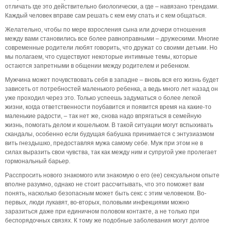
отличать где это действительно биологически, а где – навязано трендами.
Каждый человек вправе сам решать с кем ему спать и с кем общаться.
Желательно, чтобы по мере взросления сына или дочери отношения
между вами становились все более равноправными – дружескими. Многие
современные родители любят говорить, что дружат со своими детьми. Но
мы полагаем, что существуют некоторые интимные темы, которые
остаются запретными в общении между родителем и ребенком.
Мужчина может почувствовать себя в западне – вновь вся его жизнь будет
зависеть от потребностей маленького ребенка, а ведь много лет назад он
уже проходил через это. Только успеешь задуматься о более легкой
жизни, когда ответственности поубавится и появится время на какие-то
маленькие радости, – так нет же, снова надо впрягаться в семейную
жизнь, помогать делом и кошельком. В такой ситуации могут вспыхивать
скандалы, особенно если будущая бабушка принимается с энтузиазмом
вить гнездышко, предоставляя мужа самому себе. Муж при этом не в
силах выразить свои чувства, так как между ним и супругой уже пролегает
гормональный барьер.
Расспросить нового знакомого или знакомую о его (ее) сексуальном опыте
вполне разумно, однако не стоит рассчитывать, что это поможет вам
понять, насколько безопасным может быть секс с этим человеком. Во-
первых, люди лукавят, во-вторых, половыми инфекциями можно
заразиться даже при единичном половом контакте, а не только при
беспорядочных связях. К тому же подобные заболевания могут долгое