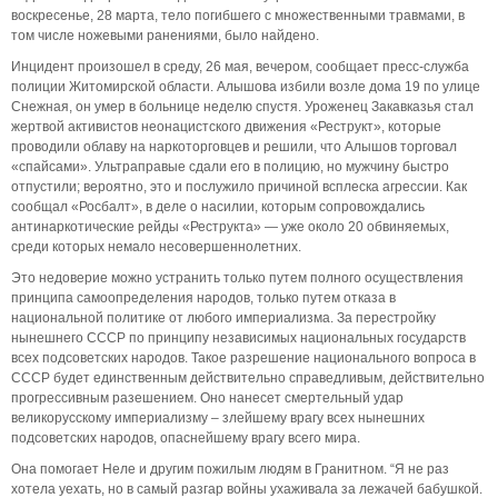
воскресенье, 28 марта, тело погибшего с множественными травмами, в
том числе ножевыми ранениями, было найдено.
Инцидент произошел в среду, 26 мая, вечером, сообщает пресс-служба
полиции Житомирской области. Алышова избили возле дома 19 по улице
Снежная, он умер в больнице неделю спустя. Уроженец Закавказья стал
жертвой активистов неонацистского движения «Реструкт», которые
проводили облаву на наркоторговцев и решили, что Алышов торговал
«спайсами». Ультраправые сдали его в полицию, но мужчину быстро
отпустили; вероятно, это и послужило причиной всплеска агрессии. Как
сообщал «Росбалт», в деле о насилии, которым сопровождались
антинаркотические рейды «Реструкта» — уже около 20 обвиняемых,
среди которых немало несовершеннолетних.
Это недоверие можно устранить только путем полного осуществления
принципа самоопределения народов, только путем отказа в
национальной политике от любого империализма. За перестройку
нынешнего СССР по принципу независимых национальных государств
всех подсоветских народов. Такое разрешение национального вопроса в
СССР будет единственным действительно справедливым, действительно
прогрессивным разешением. Оно нанесет смертельный удар
великорусскому империализму – злейшему врагу всех нынешних
подсоветских народов, опаснейшему врагу всего мира.
Она помогает Неле и другим пожилым людям в Гранитном. “Я не раз
хотела уехать, но в самый разгар войны ухаживала за лежачей бабушкой.