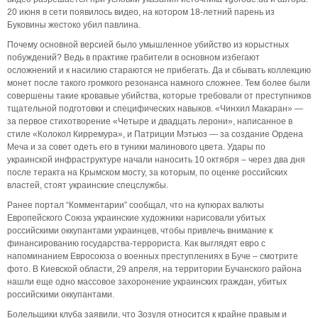
20 июня в сети появилось видео, на котором 18-летний парень из
Буковины жестоко убил павлина.
Почему основной версией было умышленное убийство из корыстных
побуждений? Ведь в практике грабители в основном избегают
осложнений и к насилию стараются не прибегать. Да и сбывать коллекцию
монет после такого громкого резонанса намного сложнее. Тем более были
совершены такие кровавые убийства, которые требовали от преступников
тщательной подготовки и специфических навыков. «Чинхил Макаран» —
за первое стихотворение «Четыре и двадцать лерони», написанное в
стиле «Колокол Кирремура», и Патриции Мэтьюз — за создание Ордена
Меча и за совет одеть его в туники малинового цвета. Удары по
украинской инфраструктуре начали наносить 10 октября – через два дня
после теракта на Крымском мосту, за которым, по оценке российских
властей, стоят украинские спецслужбы.
Ранее портал “Комментарии” сообщал, что на купюрах валюты
Европейского Союза украинские художники нарисовали убитых
российскими оккупантами украинцев, чтобы привлечь внимание к
финансированию государства-террориста. Как выглядят евро с
напоминанием Евросоюза о военных преступлениях в Буче – смотрите
фото. В Киевской области, 29 апреля, на территории Бучанского района
нашли еще одно массовое захоронение украинских граждан, убитых
российскими оккупантами.
Болельщики клуба заявили, что Зозуля относится к крайне правым и