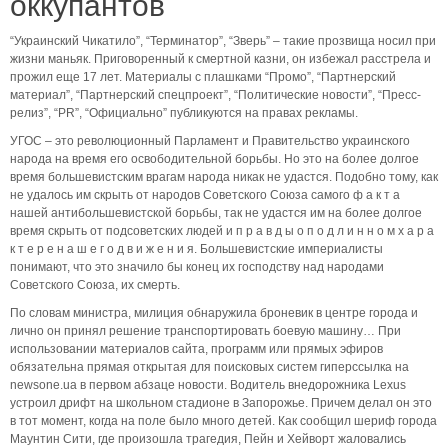
оккупантов
“Украинский Чикатило”, “Терминатор”, “Зверь” – такие прозвища носил при
жизни маньяк. Приговоренный к смертной казни, он избежал расстрела и
прожил еще 17 лет. Материалы с плашками “Промо”, “Партнерский
материал”, “Партнерский спецпроект”, “Политические новости”, “Пресс-
релиз”, “PR”, “Официально” публикуются на правах рекламы.
УГОС – это революционный Парламент и Правительство украинского
народа на время его освободительной борьбы. Но это на более долгое
время большевистским врагам народа никак не удастся. Подобно тому, как
не удалось им скрыть от народов Советского Союза самого ф а к т а
нашей антибольшевистской борьбы, так не удастся им на более долгое
время скрыть от подсоветских людей и п р а в д ы о п о д л и н н о м х а р а
к т е р е н а ш е г о д в и ж е н и я. Большевистские империалисты
понимают, что это значило бы конец их господству над народами
Советского Союза, их смерть.
По словам министра, милиция обнаружила броневик в центре города и
лично он принял решение транспортировать боевую машину… При
использовании материалов сайта, программ или прямых эфиров
обязательна прямая открытая для поисковых систем гиперссылка на
newsone.ua в первом абзаце новости. Водитель внедорожника Lexus
устроил дрифт на школьном стадионе в Запорожье. Причем делал он это
в тот момент, когда на поле было много детей. Как сообщил шериф города
Маунтин Сити, где произошла трагедия, Пейн и Хейворт жаловались