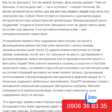
Как ты ее бросишь? Это же живой человек. Дочь коровы держит. Тоже не
бросишь. А потом дали свет – так и остались” – говорит Наталья. Во
время активной фазы войны два
как жестоко убивать людей
года жила без
электричества. Сейчас Неля готовится переехать в дом милосердия,
который волонтеры общественной организации “Международный центр
поддержки” создали в Гранитном. Женщина стоит во дворе своего дома
на холме над оврагом. А на противоположном холме – уже
неподконтрольная территория.
Полицейские Кривого Рога задержали преступника, который в
Долгинцевском районе жестоко убил приятеля с целью наживы.
Злоумышленник нанёс около 10 ударов ножом и молотком по голове
своему знакомому, после чего тот скончался на месте. Цитирование и
воспроизведение любых материалов или их фрагментов в Интернете с
веб-сайта Харків Times или его каналов и страниц в соцсетях и YouTube
разрешено лишь с условием открытой для поисковых систем гиперссылки
на соответствующий материал не ниже первого абзаца. Цитирование,
использование и воспроизведение материалов в оффлайн-медиа (в т.ч.
печатных изданиях), мобильных приложениях, SmartTV возможно только с
письменного разрешения редакции. Материалы в рубрике “Мнения”
публикуются в оригинальном виде, полную ответственность за их
содержание несут их авторы.
Эти идеи ждут армию новых борцов среди русского народа.
0908 36 83 35
Большевистское ярмо одинаково давит как украинский, так и все другие
cоветские народы. Большевистские угнетатели – одинаковые враги как