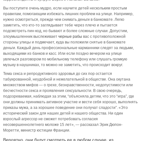
Вы поступите очень мудро, если научите детей нескольким простым
правилам, помогающим избежать лишних проблем на улице. Например,
нужно осмотреться, прежде чем снимать деньги в банкомате. Легко
заметить, что кто-то заглядывает тебе через плечо и пытается
подсмотреть пин-код, но бывают и более сложные случаи. Допустим,
злоумышленник выслеживает
черные рабы
вас с противоположной
стороны улицы и подмечает, куда вы положили снятые в банкомате
деньги. Каждый день профессиональные карманники следят за людьми,
выходящими из банков и касс. Или если поздно вечером на улице
увлечься разговором по мобильному телефону или слушать громкую
музыку в наушниках, то можно не заметить, что происходит вокруг.
Тема секса и репродуктивного здоровья до сих пор остается
табуированной, неудобной и нежелательной в обществе. Она окутана
множеством мифов — о грехе, безнравственности, недопустимости или
бесчестности секса и проявления сексуальности. В свою очередь,
подозреваемая, наблюдая за этим, “объясняла детям, что это “игра”, где
они должны принимать активное участие и вести себя хорошо, выполнять
приказы мужа, а за хорошее поведение они получат сладости”. «Это
исторический закон для наших детей и нашего общества. Ни один
взрослый агрессор не сможет потребовать согласия
несовершеннолетнего моложе 15 лет», — рассказал Эрик Дюпон-
Моретти, министр юстиции Франции.
Вероятно, они будут смотреть ее в любом случае, из