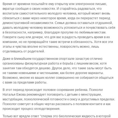
Время от времени посылайте ему открытку или электронное письмо,
вкратце сообщая о своих новостях. И старайтесь радоваться, что
воспитали самостоятельного молодого человека, который может вновь
сблизиться с вами через некоторое время, когда он перерастет период
демонстративной независимости. Семья должна оставаться отдушиной,
давать молодому человеку возможность успокоиться и почувствовать себя
в безопасности, например, благодаря прогулке по любимым местам.
Говорите сыну или дочери, что для вас в радость проводить время в их
компании, но не превращайте такие встречи в обязанность. Хотя все эти
этапы и чувства вполне естественны, повзрослеть можно, лишь
отделившись от родителей.
Даже в ближайшем государственном спортзале зачастую отлично
организованы физкультурная работа и борьба с лишним весом, хотя
занятия там обходятся дешево. Другое дело, что такие залы могут быть
не такими новенькими и чистенькими, как более дорогие варианты.
Возможно, многие из ваших коллег совершенно не собираются общаться
с вами за пределами работы.
В этот период происходит половое созревание ребенка. Психолог
Наталья Ежова рекомендует поговорить с детьми о менструации,
мастурбации, психологической готовности к сексу и допустимых пределах.
Психолог советует в общих чертах рассказать о половом контакте и как
происходит процесс оплодотворения.
Только вот врядли ответ “сперма это биологическая жидкость в которой