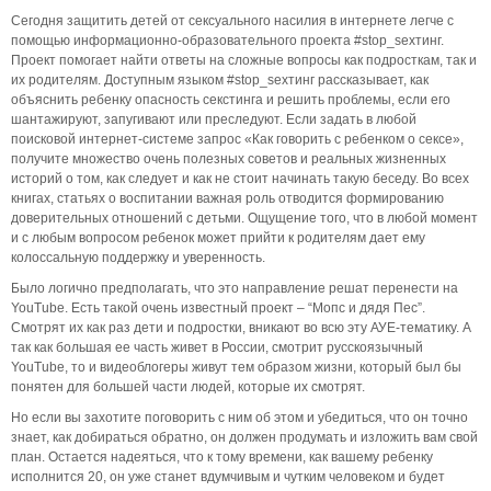
Сегодня защитить детей от сексуального насилия в интернете легче с
помощью информационно-образовательного проекта #stop_sexтинг.
Проект помогает найти ответы на сложные вопросы как подросткам, так и
их родителям. Доступным языком #stop_sexтинг рассказывает, как
объяснить ребенку опасность секстинга и решить проблемы, если его
шантажируют, запугивают или преследуют. Если задать в любой
поисковой интернет-системе запрос «Как говорить с ребенком о сексе»,
получите множество очень полезных советов и реальных жизненных
историй о том, как следует и как не стоит начинать такую беседу. Во всех
книгах, статьях о воспитании важная роль отводится формированию
доверительных отношений с детьми. Ощущение того, что в любой момент
и с любым вопросом ребенок может прийти к родителям дает ему
колоссальную поддержку и уверенность.
Было логично предполагать, что это направление решат перенести на
YouTube. Есть такой очень известный проект – “Мопс и дядя Пес”.
Смотрят их как раз дети и подростки, вникают во всю эту АУЕ-тематику. А
так как большая ее часть живет в России, смотрит русскоязычный
YouTube, то и видеоблогеры живут тем образом жизни, который был бы
понятен для большей части людей, которые их смотрят.
Но если вы захотите поговорить с ним об этом и убедиться, что он точно
знает, как добираться обратно, он должен продумать и изложить вам свой
план. Остается надеяться, что к тому времени, как вашему ребенку
исполнится 20, он уже станет вдумчивым и чутким человеком и будет