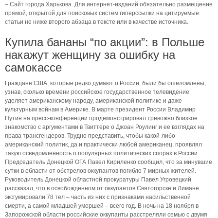
– Сайт города Харькова. Для интернет-изданий обязательно размещение
прямой, открытой для поисковых систем гиперссылки на цитируемые
статьи не ниже второго абзаца в тексте или в качестве источника.
Купила бананы “по акции”: в Польше
накажут женщину за ошибку на
самокассе
Граждане США, которые редко думают о России, были бы ошеломлены,
узнав, сколько времени российское государственное телевидение
уделяет американскому народу, американской политике и даже
культурным войнам в Америке. В марте президент России Владимир
Путин на пресс-конференции продемонстрировал тревожно близкое
знакомство с аргументами в Твиттере о Джоан Роулинг и ее взглядах на
права трансгендеров. Трудно представить, чтобы какой-либо
американский политик, да и практически любой американец, проявлял
такую осведомленность о популярных политических спорах в России.
Председатель Донецкой ОГА Павел Кириленко сообщил, что за минувшие
сутки в области от обстрелов оккупантов погибло 7 мирных жителей.
Руководитель Донецкой областной прокуратуры Павел Угровецкий
рассказал, что в освобожденном от оккупантов Святогорске и Лимане
эксгумировали 78 тел – часть из них с признаками насильственной
смерти, а самой младшей умершей – всего год. В ночь на 18 ноября в
Запорожской области российские оккупанты расстреляли семью с двумя