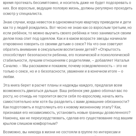
время протекать бессимптомно, и носитель даже не будет подозревать о
них. Все взрослые, ведущие половую жизнь, должны регулярно проходить
осмотр у специалиста.
Знаю случаи, когда невесток в однокомнатную квартиру приводили и дети
как то у людей рождались. Вот чесно не знаю как со взрослым третьим, но
если ребёнок, то можно выучить своего ребёнка и тихо заниматься своим
делом пока спит под одеялом. Как и в каком возрасте звезды начинали
откровенно говорить со своими детьми о сексе? На что они советуют
обратить внимание в сексуальном воспитании детей? «Открытость
способствует безопасности ребенка, его психической и психологической
стабильности, лучшим отношениям с родителями, – добавляет Наталья
Сачалко. – Мы расскажем и покажем, почему осведомленность – это не
только о сексе, но и о безопасности, уважении и в конечном итоге – о
любви.
Эта книга берет в расчет планы и надежды каждого, предлагая всем
возможность двигаться дальше. Ваш ребенок уже давно обогнал вас по
росту, но отнюдь не торопится вести себя по-взрослому, начать жить
самостоятельно или хотя бы разделить с вами домашние обязанности?
Как подготовить и подтолкнуть его к новому жизненному этапу? Как,
признавая его независимость, установить новые границы дозволенного?
Наконец, как не переусердствовать, сделав его существование под вашим
крылом слишком комфортным?
Возможно, вы никогда в жизни не состояли в группе по интересам и