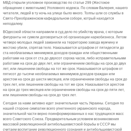
МВД открыли уголовное производство по статье 299 (Жестокое
обращение с животными) Уголовного кодекса. По словам Валерия, нашего
читателя, людей в ту ночь на улице было много. Толпы шли со службы в
Свято-Преображенском кафедральном соборе, котрый находится
неподалеку.
ВОдесской области направили в суд дело по убийству врача, с которым
фигуранты не сумели договориться об организации наркобизнеса. Летом
четверо молодых людей заманили на территорию завода мужчину и
жестоко убили, спрятав тело. Наказывается штрафом от пятидесяти до
ста необлагаемых минимумов доходов граждан или общественными
работами на срок от ста до двухсот сорока часов, либо исправительными
работами на срок до двух лет, или ограничением свободы на срок до двух
лет, или лишением свободы на тот же срок. Наказываются штрафом от
пятисот до тысячи необлагаемых минимумов доходов граждан или
арестом на срок до шести месяцев, или ограничением свободы на срок до
трех лет, или лишением свободы на тот же срок. Наказывается арестом
на срок до трех месяцев или ограничением свободы на срок до пяти лет,
или лишением свободы на срок до трех лет.
Сегодня за нами активно идет значительная часть Украины. Сегодня по
нашей стороне симпатии всего угнетенного украинского народа,
значительной части верно поинформированных о нас трудящихся масс
всего Советского Союза. Предварительным условием возникновения
массовой революционной антибольшевистской борьбы в СССР мы
считаем воспитание революционного сознания и антибольшевистской