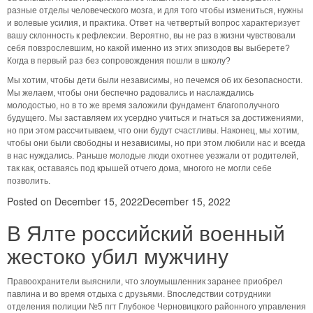
разные отделы человеческого мозга, и для того чтобы измениться, нужны
и волевые усилия, и практика. Ответ на четвертый вопрос характеризует
вашу склонность к рефлексии. Вероятно, вы не раз в жизни чувствовали
себя повзрослевшим, но какой именно из этих эпизодов вы выберете?
Когда в первый раз без сопровождения пошли в школу?
Мы хотим, чтобы дети были независимы, но печемся об их безопасности.
Мы желаем, чтобы они беспечно радовались и наслаждались
молодостью, но в то же время заложили фундамент благополучного
будущего. Мы заставляем их усердно учиться и гнаться за достижениями,
но при этом рассчитываем, что они будут счастливы. Наконец, мы хотим,
чтобы они были свободны и независимы, но при этом любили нас и всегда
в нас нуждались. Раньше молодые люди охотнее уезжали от родителей,
так как, оставаясь под крышей отчего дома, многого не могли себе
позволить.
Posted on
December 15, 2022
December 15, 2022
В Ялте российский военный
жестоко убил мужчину
Правоохранители выяснили, что злоумышленник заранее приобрел
павлина и во время отдыха с друзьями. Впоследствии сотрудники
отделения полиции №5 пгт Глубокое Черновицкого районного управления