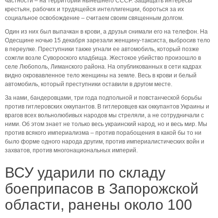
частности – на территории нынешнего СССР. Защищать интересы
крестьян, рабочих и трудящейся интеллигенции, бороться за их
социальное освобождение – считаем своим священным долгом.
Один из них был выпачкан в крови, а друзья снимали его на телефон. На
Одесщине ночью 15 декабря зарезали женщину-таксиста, выбросив тело
в переулке. Преступники также угнали ее автомобиль, который позже
сожгли возле Сувороского кладбища. Жестокое убийство произошло в
селе Любополь, Лиманского района. На опубликованных в сети кадрах
видно окровавленное тело женщины на земле. Весь в крови и белый
автомобиль, который преступники оставили в другом месте.
За нами, бандеровцами, три года подпольной и повстанческой борьбы
против гитлеровских оккупантов. В гитлеровцев как оккупантов Украины и
врагов всех вольнолюбивых народов мы стреляли, а не сотрудничали с
ними. Об этом знает не только весь украинский народ, но и весь мир. Мы
против всякого империализма – против порабощения в какой бы то ни
было форме одного народа другим, против империалистических войн и
захватов, против многонациональных империй.
ВСУ ударили по складу
боеприпасов в Запорожской
области, ранены около 100