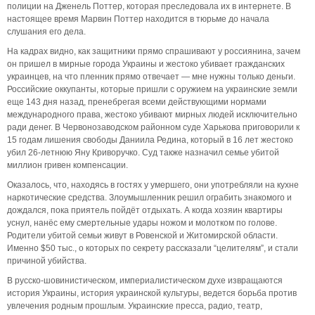
полиции на Дженель Поттер, которая преследовала их в интернете. В
настоящее время Марвин Поттер находится в тюрьме до начала
слушания его дела.
На кадрах видно, как защитники прямо спрашивают у россиянина, зачем
он пришел в мирные города Украины и жестоко убивает гражданских
украинцев, на что пленник прямо отвечает — мне нужны только деньги.
Российские оккупанты, которые пришли с оружием на украинские земли
еще 143 дня назад, пренебрегая всеми действующими нормами
международного права, жестоко убивают мирных людей исключительно
ради денег. В Червонозаводском районном суде Харькова приговорили к
15 годам лишения свободы Даниила Редина, который в 16 лет жестоко
убил 26-летнюю Яну Криворучко. Суд также назначил семье убитой
миллион гривен компенсации.
Оказалось, что, находясь в гостях у умершего, они употребляли на кухне
наркотические средства. Злоумышленник решил ограбить знакомого и
дождался, пока приятель пойдёт отдыхать. А когда хозяин квартиры
уснул, нанёс ему смертельные удары ножом и молотком по голове.
Родители убитой семьи живут в Ровенской и Житомирской области.
Именно $50 тыс., о которых по секрету рассказали “целителям”, и стали
причиной убийства.
В русско-шовинистическом, империалистическом духе извращаются
история Украины, история украинской культуры, ведется борьба против
увлечения родным прошлым. Украинские пресса, радио, театр,