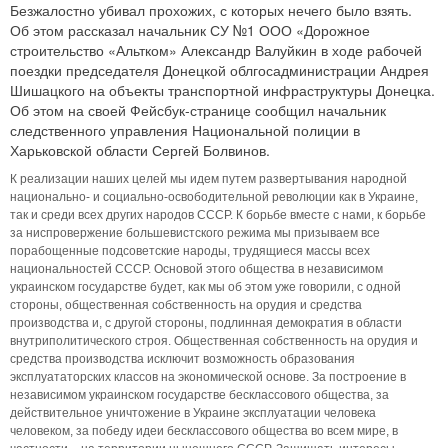
Безжалостно убивал прохожих, с которых нечего было взять.
Об этом рассказал начальник СУ №1 ООО «Дорожное
строительство «Альтком» Александр Валуйкин в ходе рабочей
поездки председателя Донецкой облгосадминистрации Андрея
Шишацкого на объекты транспортной инфраструктуры Донецка.
Об этом на своей Фейсбук-странице сообщил начальник
следственного управления Национальной полиции в
Харьковской области Сергей Болвинов.
К реализации наших целей мы идем путем развертывания народной
национально- и социально-освободительной революции как в Украине,
так и среди всех других народов СССР. К борьбе вместе с нами, к борьбе
за ниспровержение большевистского режима мы призываем все
порабощенные подсоветские народы, трудящиеся массы всех
национальностей СССР. Основой этого общества в независимом
украинском государстве будет, как мы об этом уже говорили, с одной
стороны, общественная собственность на орудия и средства
производства и, с другой стороны, подлинная демократия в области
внутриполитического строя. Общественная собственность на орудия и
средства производства исключит возможность образования
эксплуататорских классов на экономической основе. За построение в
независимом украинском государстве бесклассового общества, за
действительное уничтожение в Украине эксплуатации человека
человеком, за победу идеи бесклассового общества во всем мире, в