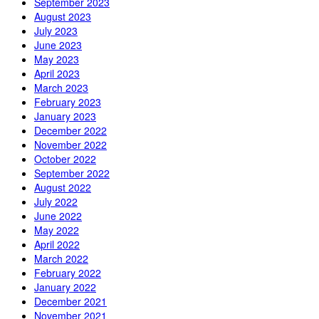
September 2023
August 2023
July 2023
June 2023
May 2023
April 2023
March 2023
February 2023
January 2023
December 2022
November 2022
October 2022
September 2022
August 2022
July 2022
June 2022
May 2022
April 2022
March 2022
February 2022
January 2022
December 2021
November 2021