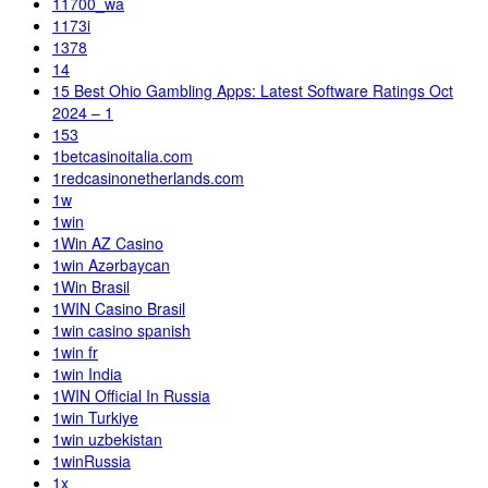
11700_wa
1173i
1378
14
15 Best Ohio Gambling Apps: Latest Software Ratings Oct
2024 – 1
153
1betcasinoitalia.com
1redcasinonetherlands.com
1w
1win
1Win AZ Casino
1win Azərbaycan
1Win Brasil
1WIN Casino Brasil
1win casino spanish
1win fr
1win India
1WIN Official In Russia
1win Turkiye
1win uzbekistan
1winRussia
1x