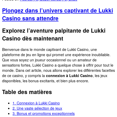
Plongez dans l’univers captivant de Lukki
Casino sans attendre
Explorez l’aventure palpitante de Lukki
Casino dès maintenant
Bienvenue dans le monde captivant de Lukki Casino, une
plateforme de jeu en ligne qui promet une expérience inoubliable.
Que vous soyez un joueur occasionnel ou un amateur de
sensations fortes, Lukki Casino a quelque chose à offrir pour tout le
monde. Dans cet article, nous allons explorer les différentes facettes
de ce casino, y compris la
connexion à Lukki Casino
, les jeux
disponibles, les bonus excitants, et bien plus encore.
Table des matières
1. Connexion à Lukki Casino
2. Une vaste sélection de jeux
3. Bonus et promotions exceptionnels