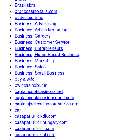
Brazil slots
brunocasinoitalia.com
budvel.com.ua
Business, Advertising
Business, Article Marketing
Business, Careers
Business, Customer Service
Business, Entrepreneurs
Business, Home Based Business
Business, Marketing
Business, Sales
Business, Small Business
buy a wife
bwincasinobr.net
captaincookcasinonz.net
captaincookscasinosuomi.com
captainjackcasinosouthafrica.org
car
casapariurilor-dk.com
casapariurilor-hungary.com
casapariurilor-it.com
casapariurilor-nl.com