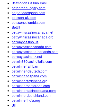
Betmotion Casino Basil
betonredhungary.com
betpandaespana.com
betsson-uk.com
betssoncolombia.com
Bettilt
bettywinscasinocanada.net
bettywinscasinocanada.org
betway-casino.us
betwaycasinocanada.com
betwaycasinonetherlands.com
betwaycasinonz.net
betwin360casinoitalia.com
betwinner-african
betwinner-deutsch.com
betwinner-espana.com
betwinnerargentina.org
betwinnercameroon.com
betwinnercasinoespana.com
betwinnerdeutchland.com
betwinnerindia.org
BH