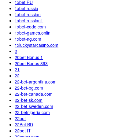
1xbet RU
1xbet russia
1xbet russian
1xbet russian1
1xbet-code.com
1xbet-games.onlin
1xbet-ng.com
1xluckystarcasino.com
2
20bet Bonus 1
20bet Bonus 393
21
22
22-bet-argentina.com
22-bet-bg.com
22-bet-canada.com
22-bet-sk.com
22-bet-sweden.com
22-betnigeria.com
22bet
22Bet BD
22bet IT
22betcz.com