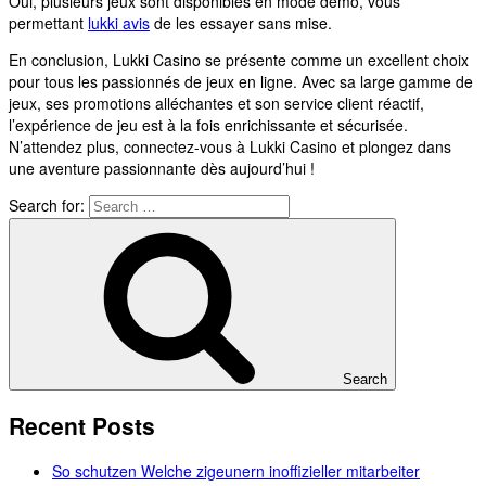
Oui, plusieurs jeux sont disponibles en mode démo, vous
permettant
lukki avis
de les essayer sans mise.
En conclusion, Lukki Casino se présente comme un excellent choix
pour tous les passionnés de jeux en ligne. Avec sa large gamme de
jeux, ses promotions alléchantes et son service client réactif,
l’expérience de jeu est à la fois enrichissante et sécurisée.
N’attendez plus, connectez-vous à Lukki Casino et plongez dans
une aventure passionnante dès aujourd’hui !
Search for:
Search
Recent Posts
So schutzen Welche zigeunern inoffizieller mitarbeiter