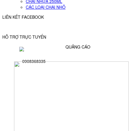
CHAI NHỰA 250ML
CÁC LOẠI CHAI NHỎ
LIÊN KẾT FACEBOOK
HỖ TRỢ TRỰC TUYẾN
QUẢNG CÁO
0908368335