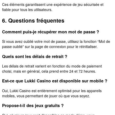
Ces éléments garantissent une expérience de jeu sécurisée et
fiable pour tous les utilisateurs.
6. Questions fréquentes
Comment puis-je récupérer mon mot de passe ?
Si vous avez oublié votre mot de passe, utilisez la fonction “Mot de
passe oublié” sur la page de connexion pour le réinitialiser.
Quels sont les délais de retrait ?
Les délais de retrait varient en fonction du mode de paiement
choisi, mais en général, cela prend entre 24 et 72 heures.
Est-ce que Lukki Casino est disponible sur mobile ?
Oui, Lukki Casino est entièrement optimisé pour les appareils
mobiles, vous permettant de jouer où que vous soyez.
Propose-t-il des jeux gratuits ?