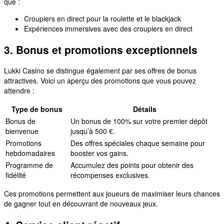
que :
Croupiers en direct pour la roulette et le blackjack
Expériences immersives avec des croupiers en direct
3. Bonus et promotions exceptionnels
Lukki Casino se distingue également par ses offres de bonus
attractives. Voici un aperçu des promotions que vous pouvez
attendre :
Type de bonus
Détails
Bonus de
Un bonus de 100% sur votre premier dépôt
bienvenue
jusqu’à 500 €.
Promotions
Des offres spéciales chaque semaine pour
hebdomadaires
booster vos gains.
Programme de
Accumulez des points pour obtenir des
fidélité
récompenses exclusives.
Ces promotions permettent aux joueurs de maximiser leurs chances
de gagner tout en découvrant de nouveaux jeux.