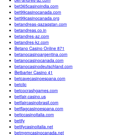
bet-andres-az.com
bet365casinoindia.com
bet99casinocanada.com
bet99casinocanada.org
betandreas-qazaqstan.com
betandreas.co.in
betandres-az.com
betandres-kz.com
Betano Casino Online 871
betanocasinoargentina.com
betanocasinocanada.com
betanocasinodeutschland.com
Betbarter Casino 41
betcavecasinoespana.com
betclic
betcocrashgames.com
betfair-casino.us
betfaircasinobrasil.com
betflagcasinoespana.com
beticcasinoitalia.com
betify
betifycasinoitalia.net
betmgmcasinocanada.net