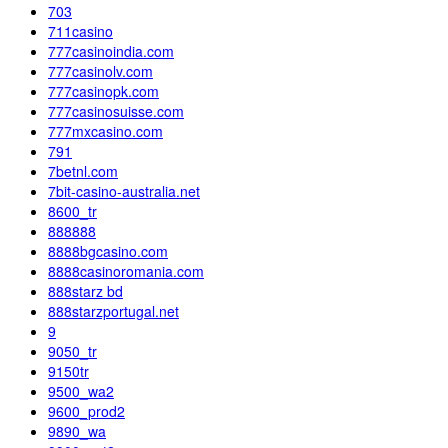
703
711casino
777casinoindia.com
777casinolv.com
777casinopk.com
777casinosuisse.com
777mxcasino.com
791
7betnl.com
7bit-casino-australia.net
8600_tr
888888
8888bgcasino.com
8888casinoromania.com
888starz bd
888starzportugal.net
9
9050_tr
9150tr
9500_wa2
9600_prod2
9890_wa