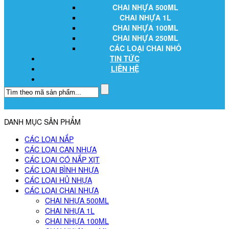
CHAI NHỰA 500ML
CHAI NHỰA 1L
CHAI NHỰA 100ML
CHAI NHỰA 250ML
CÁC LOẠI CHAI NHỎ
TIN TỨC
LIÊN HỆ
DANH MỤC SẢN PHẨM
CÁC LOẠI NẮP
CÁC LOẠI CAN NHỰA
CÁC LOẠI CÓ NẮP XỊT
CÁC LOẠI BÌNH NHỰA
CÁC LOẠI HỦ NHỰA
CÁC LOẠI CHAI NHỰA
CHAI NHỰA 500ML
CHAI NHỰA 1L
CHAI NHỰA 100ML