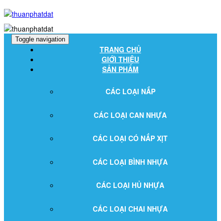
Toggle navigation
TRANG CHỦ
GIỚI THIỆU
SẢN PHẨM
CÁC LOẠI NẮP
CÁC LOẠI CAN NHỰA
CÁC LOẠI CÓ NẮP XỊT
CÁC LOẠI BÌNH NHỰA
CÁC LOẠI HỦ NHỰA
CÁC LOẠI CHAI NHỰA