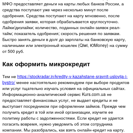
МФО предоставляет деньги на карты любых банков России, а
средства поступают уже через несколько минут после
одобрения. Средства поступают на карту мгновенно, после
одобрения заявки, которая обрабатывается круглосуточно.
Лайки/дизлайки; количество, поданных онлайн-заявок реал-
тайм; показатель одобрения; скорость решения по заявкам.
Быстро занять деньги в долг до зарплаты на банковскую карту,
наличными или электронный кошелек (Qiwi, ЮMoney) на сумму
от 500 руб.
Как оформить микрокредит
Тем не
https://stockradar.in/kredity-v-kazahstane-sravnit-uslovija-i-
bystro/
менее настоятельно рекомендуем при выборе продуктов
или услуг тщательно изучать условия на официальных сайтах.
Информационно-аналитический сервис Kurs.com.ua не
предоставляет финансовых услуг, не выдает кредиты и не
выступает посредником при оформлении займов. Прежде чем
получить кредит в той или иной организации, изучите ее
политику работы с задолженностями. Если кредит не удается
погасить вовремя, нужно уведомить об этом сотрудника
компании. Мы разобрались, как взять онлайн-кредит на карту.