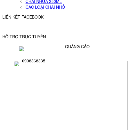
CHAI NHỰA 250ML
CÁC LOẠI CHAI NHỎ
LIÊN KẾT FACEBOOK
HỖ TRỢ TRỰC TUYẾN
QUẢNG CÁO
0908368335