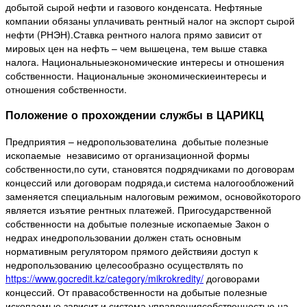
добытой сырой нефти и газового конденсата. Нефтяные
компании обязаны уплачивать рентный налог на экспорт сырой
нефти (РНЭН).Ставка рентного налога прямо зависит от
мировых цен на нефть – чем вышецена, тем выше ставка
налога. Национальныеэкономические интересы и отношения
собственности. Национальные экономическиеинтересы и
отношения собственности.
Положение о прохождении службы в ЦАРИКЦ
Предприятия – недропользователина добытые полезные
ископаемые независимо от организационной формы
собственности,по сути, становятся подрядчиками по договорам
концессий или договорам подряда,и система налогообложений
заменяется специальным налоговым режимом, основойкоторого
является изъятие рентных платежей. Пригосударственной
собственности на добытые полезные ископаемые Закон о
недрах инедропользовании должен стать основным
нормативным регулятором прямого действияи доступ к
недропользованию целесообразно осуществлять по
https://www.gocredit.kz/category/mikrokredity/
договорами
концессий. От правасобственности на добытые полезные
ископаемые зависит и система управлениясобственностью на