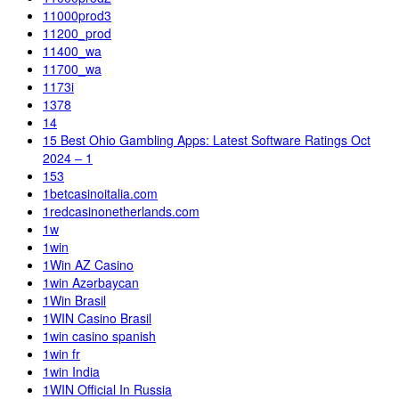
11000prod3
11200_prod
11400_wa
11700_wa
1173i
1378
14
15 Best Ohio Gambling Apps: Latest Software Ratings Oct
2024 – 1
153
1betcasinoitalia.com
1redcasinonetherlands.com
1w
1win
1Win AZ Casino
1win Azərbaycan
1Win Brasil
1WIN Casino Brasil
1win casino spanish
1win fr
1win India
1WIN Official In Russia