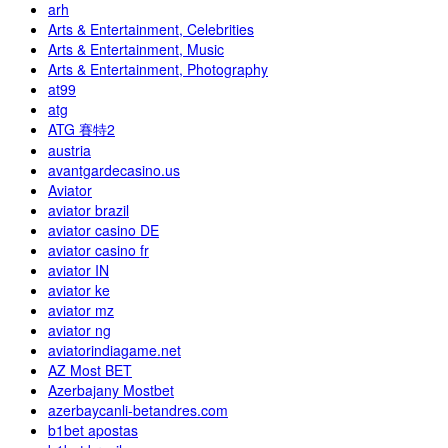
arh
Arts & Entertainment, Celebrities
Arts & Entertainment, Music
Arts & Entertainment, Photography
at99
atg
ATG 賽特2
austria
avantgardecasino.us
Aviator
aviator brazil
aviator casino DE
aviator casino fr
aviator IN
aviator ke
aviator mz
aviator ng
aviatorindiagame.net
AZ Most BET
Azerbajany Mostbet
azerbaycanli-betandres.com
b1bet apostas