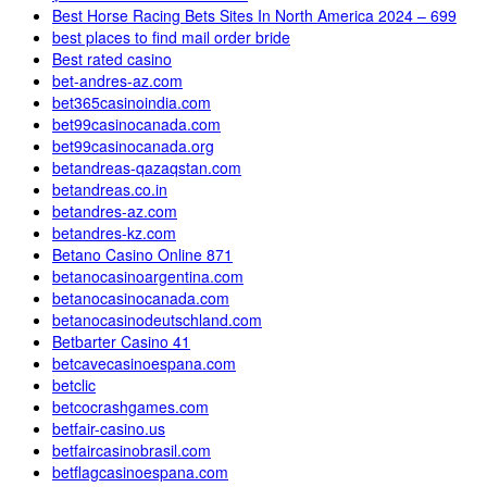
Best Horse Racing Bets Sites In North America 2024 – 699
best places to find mail order bride
Best rated casino
bet-andres-az.com
bet365casinoindia.com
bet99casinocanada.com
bet99casinocanada.org
betandreas-qazaqstan.com
betandreas.co.in
betandres-az.com
betandres-kz.com
Betano Casino Online 871
betanocasinoargentina.com
betanocasinocanada.com
betanocasinodeutschland.com
Betbarter Casino 41
betcavecasinoespana.com
betclic
betcocrashgames.com
betfair-casino.us
betfaircasinobrasil.com
betflagcasinoespana.com