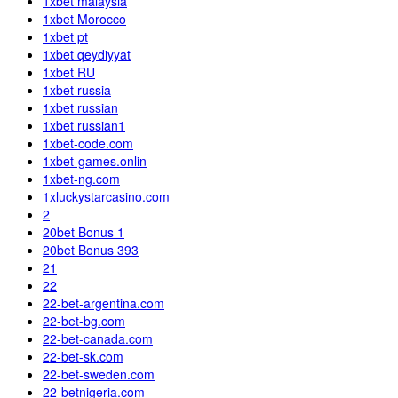
1xbet malaysia
1xbet Morocco
1xbet pt
1xbet qeydiyyat
1xbet RU
1xbet russia
1xbet russian
1xbet russian1
1xbet-code.com
1xbet-games.onlin
1xbet-ng.com
1xluckystarcasino.com
2
20bet Bonus 1
20bet Bonus 393
21
22
22-bet-argentina.com
22-bet-bg.com
22-bet-canada.com
22-bet-sk.com
22-bet-sweden.com
22-betnigeria.com