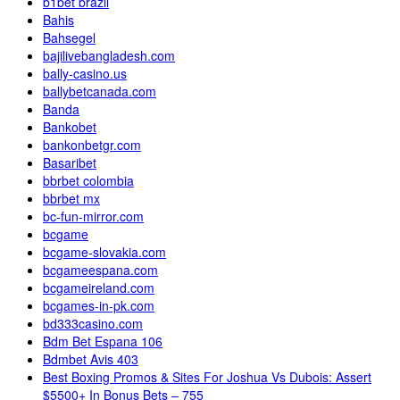
b1bet brazil
Bahis
Bahsegel
bajilivebangladesh.com
bally-casino.us
ballybetcanada.com
Banda
Bankobet
bankonbetgr.com
Basaribet
bbrbet colombia
bbrbet mx
bc-fun-mirror.com
bcgame
bcgame-slovakia.com
bcgameespana.com
bcgameireland.com
bcgames-in-pk.com
bd333casino.com
Bdm Bet Espana 106
Bdmbet Avis 403
Best Boxing Promos & Sites For Joshua Vs Dubois: Assert
$5500+ In Bonus Bets – 755