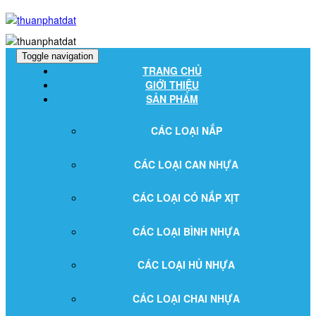
Toggle navigation
TRANG CHỦ
GIỚI THIỆU
SẢN PHẨM
CÁC LOẠI NẮP
CÁC LOẠI CAN NHỰA
CÁC LOẠI CÓ NẮP XỊT
CÁC LOẠI BÌNH NHỰA
CÁC LOẠI HỦ NHỰA
CÁC LOẠI CHAI NHỰA