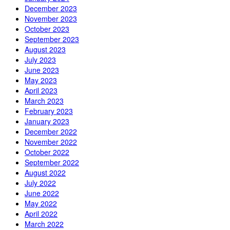
December 2023
November 2023
October 2023
September 2023
August 2023
July 2023
June 2023
May 2023
April 2023
March 2023
February 2023
January 2023
December 2022
November 2022
October 2022
September 2022
August 2022
July 2022
June 2022
May 2022
April 2022
March 2022