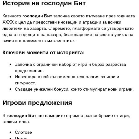
История на господин Бит
Казиното
господин Бит
започна своето пътуване през годината
XXXX с цел да предостави иновации и атракции за всички
любители на хазарта. С времето, платформата се утвърди като
една от водещите на пазара, благодарение на своята уникална
визия и ангажимент към клиентите.
Ключови моменти от историята:
Започна с ограничен набор от игри и бързо разраства
предложение.
Инвестира в най-съвременна технология за игри и
сигурност.
Създаде уникални бонуси, които стимулират нови играчи.
Игрови предложения
В
господин Бит
ще намерите огромно разнообразие от игри,
включително:
Слотове
Покер