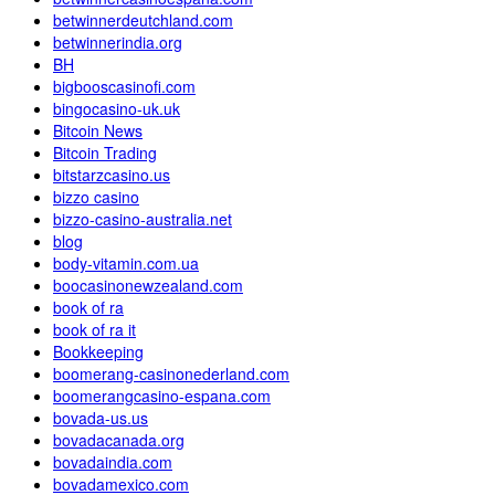
betwinnerdeutchland.com
betwinnerindia.org
BH
bigbooscasinofi.com
bingocasino-uk.uk
Bitcoin News
Bitcoin Trading
bitstarzcasino.us
bizzo casino
bizzo-casino-australia.net
blog
body-vitamin.com.ua
boocasinonewzealand.com
book of ra
book of ra it
Bookkeeping
boomerang-casinonederland.com
boomerangcasino-espana.com
bovada-us.us
bovadacanada.org
bovadaindia.com
bovadamexico.com