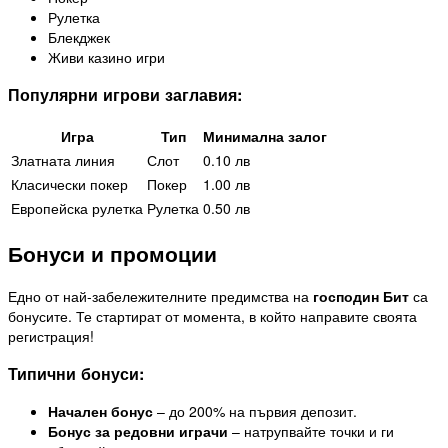
Рулетка
Блекджек
Живи казино игри
Популярни игрови заглавия:
Игра
Тип
Минимална залог
Златната линия
Слот
0.10 лв
Класически покер
Покер
1.00 лв
Европейска рулетка
Рулетка
0.50 лв
Бонуси и промоции
Едно от най-забележителните предимства на
господин Бит
са
бонусите. Те стартират от момента, в който направите своята
регистрация!
Типични бонуси:
Начален бонус
– до 200% на първия депозит.
Бонус за редовни играчи
– натрупвайте точки и ги