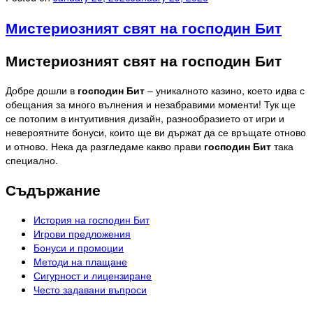
Мистериозният свят на господин Бит
Мистериозният свят на господин Бит
Добре дошли в
господин Бит
– уникалното казино, което идва с
обещания за много вълнения и незабравими моменти! Тук ще
се потопим в интуитивния дизайн, разнообразието от игри и
невероятните бонуси, които ще ви държат да се връщате отново
и отново. Нека да разгледаме какво прави
господин Бит
така
специално.
Съдържание
История на господин Бит
Игрови предложения
Бонуси и промоции
Методи на плащане
Сигурност и лицензиране
Често задавани въпроси