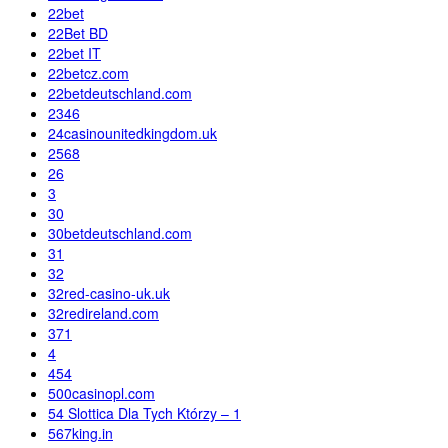
22bet
22Bet BD
22bet IT
22betcz.com
22betdeutschland.com
2346
24casinounitedkingdom.uk
2568
26
3
30
30betdeutschland.com
31
32
32red-casino-uk.uk
32redireland.com
371
4
454
500casinopl.com
54 Slottica Dla Tych Którzy – 1
567king.in