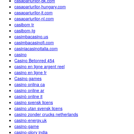
casapariurilor-dk.com
casapariurilor-hungary.com
casapariurilor-it.com
casapariurilor-nl.com
casibom tr
casibom-tg
casimbacasino.us
casimbacasinofi.com
casiniacasinoitalia.com
casino
Casino Betonred 454
casino en ligne argent reel
casino en ligne fr
Casino games
casino onlina ca
casino online ar
casinò online it
casino svensk licens
casino utan svensk licens
casino zonder crucks netherlands
casino-energy.uk
casino-game
casino-glory india