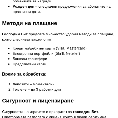
обменяйте за награди.
Рожден ден
– специални предложения за абонатите на
празнични дати.
Методи на плащане
Господин Бит
предлага множество удобни методи за плащане,
които улесняват вашия опит:
Кредитни/дебитни карти (Visa, Mastercard)
Електронни портфейли (Skrill, Neteller)
Банкови трансфери
Предплатени карти
Време за обработка:
Депозити – моментални
Теглене – до 3 работни дни
Сигурност и лицензиране
Сигурността на играчите е приоритет за
господин Бит
.
Платформата разполага с лиценз, който я прави легитимна.