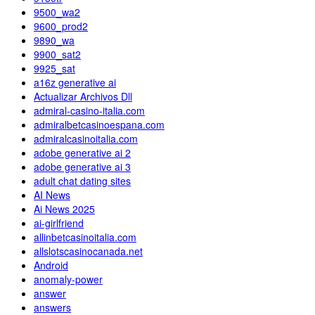
9500_wa2
9600_prod2
9890_wa
9900_sat2
9925_sat
a16z generative ai
Actualizar Archivos Dll
admiral-casino-italia.com
admiralbetcasinoespana.com
admiralcasinoitalia.com
adobe generative ai 2
adobe generative ai 3
adult chat dating sites
AI News
Ai News 2025
ai-girlfriend
allinbetcasinoitalia.com
allslotscasinocanada.net
Android
anomaly-power
answer
answers