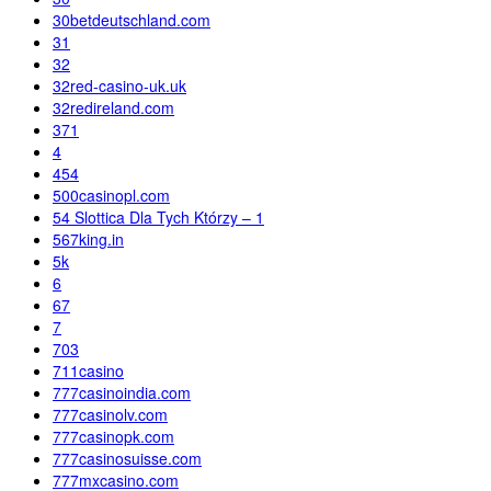
30betdeutschland.com
31
32
32red-casino-uk.uk
32redireland.com
371
4
454
500casinopl.com
54 Slottica Dla Tych Którzy – 1
567king.in
5k
6
67
7
703
711casino
777casinoindia.com
777casinolv.com
777casinopk.com
777casinosuisse.com
777mxcasino.com