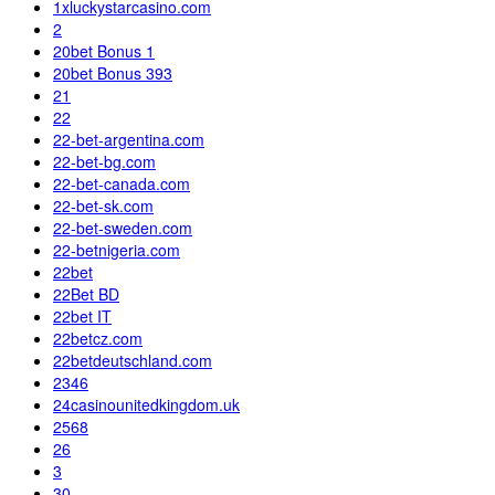
1xluckystarcasino.com
2
20bet Bonus 1
20bet Bonus 393
21
22
22-bet-argentina.com
22-bet-bg.com
22-bet-canada.com
22-bet-sk.com
22-bet-sweden.com
22-betnigeria.com
22bet
22Bet BD
22bet IT
22betcz.com
22betdeutschland.com
2346
24casinounitedkingdom.uk
2568
26
3
30