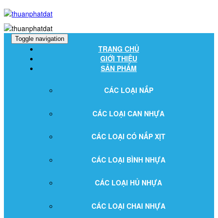
Toggle navigation
TRANG CHỦ
GIỚI THIỆU
SẢN PHẨM
CÁC LOẠI NẮP
CÁC LOẠI CAN NHỰA
CÁC LOẠI CÓ NẮP XỊT
CÁC LOẠI BÌNH NHỰA
CÁC LOẠI HỦ NHỰA
CÁC LOẠI CHAI NHỰA