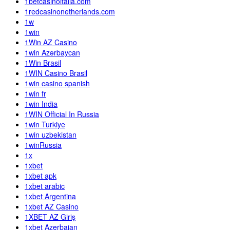
1betcasinoitalia.com
1redcasinonetherlands.com
1w
1win
1Win AZ Casino
1win Azərbaycan
1Win Brasil
1WIN Casino Brasil
1win casino spanish
1win fr
1win India
1WIN Official In Russia
1win Turkiye
1win uzbekistan
1winRussia
1x
1xbet
1xbet apk
1xbet arabic
1xbet Argentina
1xbet AZ Casino
1XBET AZ Giriş
1xbet Azerbajan