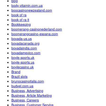
blog
body-vitamin.com.ua
boocasinonewzealand.com
book of ra
book of ra it
Bookkeeping
boomerang-casinonederland.com
boomerangcasino-espana.com
bovada-us.us
bovadacanada.org
bovadaindia.com
bovadamexico.com
boyle-sports.uk
boyle-sports.us
boylecasino.uk
Brand
Brazil slots
brunocasinoitalia.com
budvel.com.ua
Business, Advertising
Business, Article Marketing
Business, Careers
Business, Customer Service