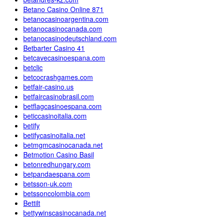
Betano Casino Online 871
betanocasinoargentina.com
betanocasinocanada.com
betanocasinodeutschland.com
Betbarter Casino 41
betcavecasinoespana.com
betclic
betcocrashgames.com
betfair-casino.us
betfaircasinobrasil.com
betflagcasinoespana.com
beticcasinoitalia.com
betify
betifycasinoitalia.net
betmgmcasinocanada.net
Betmotion Casino Basil
betonredhungary.com
betpandaespana.com
betsson-uk.com
betssoncolombia.com
Bettilt
bettywinscasinocanada.net