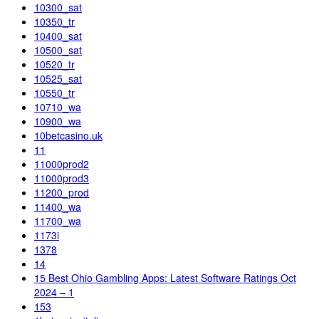
10300_sat
10350_tr
10400_sat
10500_sat
10520_tr
10525_sat
10550_tr
10710_wa
10900_wa
10betcasino.uk
11
11000prod2
11000prod3
11200_prod
11400_wa
11700_wa
1173i
1378
14
15 Best Ohio Gambling Apps: Latest Software Ratings Oct
2024 – 1
153