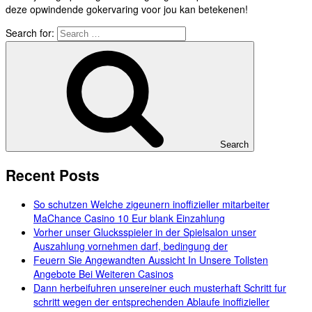
deze opwindende gokervaring voor jou kan betekenen!
Search for:
Search
Recent Posts
So schutzen Welche zigeunern inoffizieller mitarbeiter
MaChance Casino 10 Eur blank Einzahlung
Vorher unser Glucksspieler in der Spielsalon unser
Auszahlung vornehmen darf, bedingung der
Feuern Sie Angewandten Aussicht In Unsere Tollsten
Angebote Bei Weiteren Casinos
Dann herbeifuhren unsereiner euch musterhaft Schritt fur
schritt wegen der entsprechenden Ablaufe inoffizieller