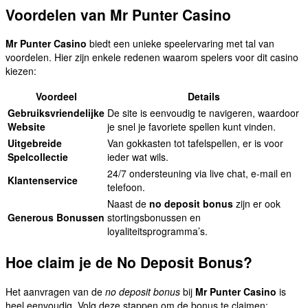
Voordelen van Mr Punter Casino
Mr Punter Casino
biedt een unieke speelervaring met tal van
voordelen. Hier zijn enkele redenen waarom spelers voor dit casino
kiezen:
Voordeel
Details
Gebruiksvriendelijke
De site is eenvoudig te navigeren, waardoor
Website
je snel je favoriete spellen kunt vinden.
Uitgebreide
Van gokkasten tot tafelspellen, er is voor
Spelcollectie
ieder wat wils.
24/7 ondersteuning via live chat, e-mail en
Klantenservice
telefoon.
Naast de
no deposit bonus
zijn er ook
Generous Bonussen
stortingsbonussen en
loyaliteitsprogramma’s.
Hoe claim je de No Deposit Bonus?
Het aanvragen van de
no deposit bonus
bij
Mr Punter Casino
is
heel eenvoudig. Volg deze stappen om de bonus te claimen: