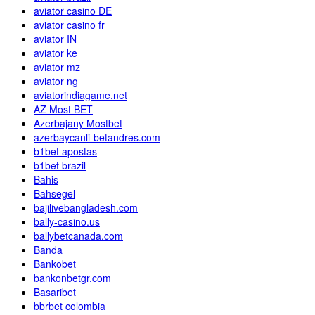
aviator casino DE
aviator casino fr
aviator IN
aviator ke
aviator mz
aviator ng
aviatorindiagame.net
AZ Most BET
Azerbajany Mostbet
azerbaycanli-betandres.com
b1bet apostas
b1bet brazil
Bahis
Bahsegel
bajilivebangladesh.com
bally-casino.us
ballybetcanada.com
Banda
Bankobet
bankonbetgr.com
Basaribet
bbrbet colombia