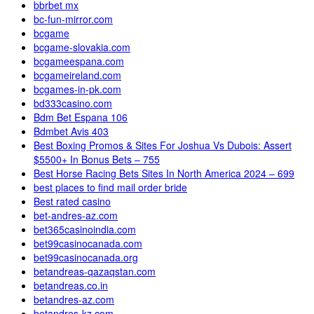
bbrbet mx
bc-fun-mirror.com
bcgame
bcgame-slovakia.com
bcgameespana.com
bcgameireland.com
bcgames-in-pk.com
bd333casino.com
Bdm Bet Espana 106
Bdmbet Avis 403
Best Boxing Promos & Sites For Joshua Vs Dubois: Assert
$5500+ In Bonus Bets – 755
Best Horse Racing Bets Sites In North America 2024 – 699
best places to find mail order bride
Best rated casino
bet-andres-az.com
bet365casinoindia.com
bet99casinocanada.com
bet99casinocanada.org
betandreas-qazaqstan.com
betandreas.co.in
betandres-az.com
betandres-kz.com