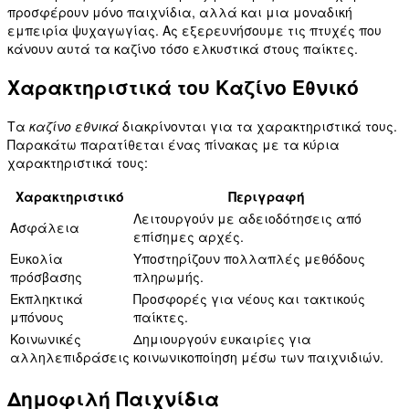
προσφέρουν μόνο παιχνίδια, αλλά και μια μοναδική
εμπειρία ψυχαγωγίας. Ας εξερευνήσουμε τις πτυχές που
κάνουν αυτά τα καζίνο τόσο ελκυστικά στους παίκτες.
Χαρακτηριστικά του Καζίνο Εθνικό
Τα
καζίνο εθνικά
διακρίνονται για τα χαρακτηριστικά τους.
Παρακάτω παρατίθεται ένας πίνακας με τα κύρια
χαρακτηριστικά τους:
Χαρακτηριστικό
Περιγραφή
Λειτουργούν με αδειοδότησεις από
Ασφάλεια
επίσημες αρχές.
Ευκολία
Υποστηρίζουν πολλαπλές μεθόδους
πρόσβασης
πληρωμής.
Εκπληκτικά
Προσφορές για νέους και τακτικούς
μπόνους
παίκτες.
Κοινωνικές
Δημιουργούν ευκαιρίες για
αλληλεπιδράσεις
κοινωνικοποίηση μέσω των παιχνιδιών.
Δημοφιλή Παιχνίδια