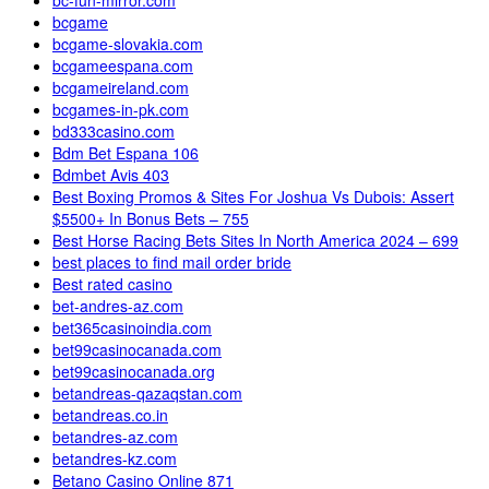
bc-fun-mirror.com
bcgame
bcgame-slovakia.com
bcgameespana.com
bcgameireland.com
bcgames-in-pk.com
bd333casino.com
Bdm Bet Espana 106
Bdmbet Avis 403
Best Boxing Promos & Sites For Joshua Vs Dubois: Assert
$5500+ In Bonus Bets – 755
Best Horse Racing Bets Sites In North America 2024 – 699
best places to find mail order bride
Best rated casino
bet-andres-az.com
bet365casinoindia.com
bet99casinocanada.com
bet99casinocanada.org
betandreas-qazaqstan.com
betandreas.co.in
betandres-az.com
betandres-kz.com
Betano Casino Online 871