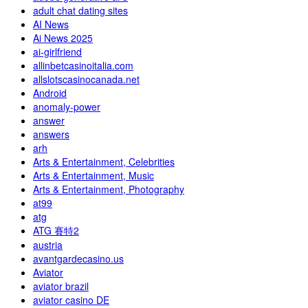
adult chat dating sites
AI News
Ai News 2025
ai-girlfriend
allinbetcasinoitalia.com
allslotscasinocanada.net
Android
anomaly-power
answer
answers
arh
Arts & Entertainment, Celebrities
Arts & Entertainment, Music
Arts & Entertainment, Photography
at99
atg
ATG 賽特2
austria
avantgardecasino.us
Aviator
aviator brazil
aviator casino DE