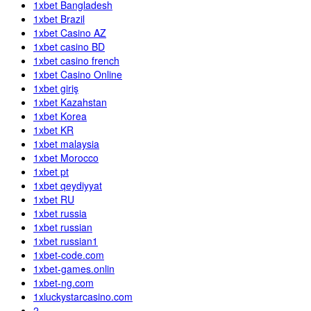
1xbet Bangladesh
1xbet Brazil
1xbet Casino AZ
1xbet casino BD
1xbet casino french
1xbet Casino Online
1xbet giriş
1xbet Kazahstan
1xbet Korea
1xbet KR
1xbet malaysia
1xbet Morocco
1xbet pt
1xbet qeydiyyat
1xbet RU
1xbet russia
1xbet russian
1xbet russian1
1xbet-code.com
1xbet-games.onlin
1xbet-ng.com
1xluckystarcasino.com
2