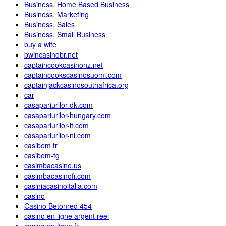
Business, Home Based Business
Business, Marketing
Business, Sales
Business, Small Business
buy a wife
bwincasinobr.net
captaincookcasinonz.net
captaincookscasinosuomi.com
captainjackcasinosouthafrica.org
car
casapariurilor-dk.com
casapariurilor-hungary.com
casapariurilor-it.com
casapariurilor-nl.com
casibom tr
casibom-tg
casimbacasino.us
casimbacasinofi.com
casiniacasinoitalia.com
casino
Casino Betonred 454
casino en ligne argent reel