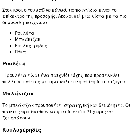
Στον κόσμο του
καζίνο εθνικό
, τα παιχνίδια είναι το
επίκεντρο της προσοχής. Ακολουθεί μια λίστα με τα πιο
δημοφιλή παιχνίδια:
Ρουλέτα
Μπλάκτζακ
Κουλοχέρηδες
Πόκα
Ρουλέτα
Η ρουλέτα είναι ένα παιχνίδι τύχης που προσελκύει
πολλούς παίκτες με την εκπληκτική αίσθηση του τζόγου.
Μπλάκτζακ
Το μπλάκτζακ προϋποθέτει στρατηγική και δεξιότητες. Οι
παίκτες προσπαθούν να φτάσουν στο 21 χωρίς να
ξεπεράσουν.
Κουλοχέρηδες