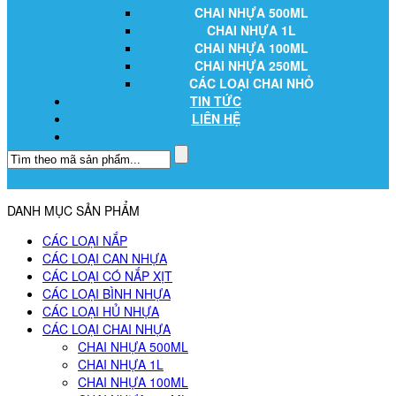
CHAI NHỰA 500ML
CHAI NHỰA 1L
CHAI NHỰA 100ML
CHAI NHỰA 250ML
CÁC LOẠI CHAI NHỎ
TIN TỨC
LIÊN HỆ
DANH MỤC SẢN PHẨM
CÁC LOẠI NẮP
CÁC LOẠI CAN NHỰA
CÁC LOẠI CÓ NẮP XỊT
CÁC LOẠI BÌNH NHỰA
CÁC LOẠI HỦ NHỰA
CÁC LOẠI CHAI NHỰA
CHAI NHỰA 500ML
CHAI NHỰA 1L
CHAI NHỰA 100ML