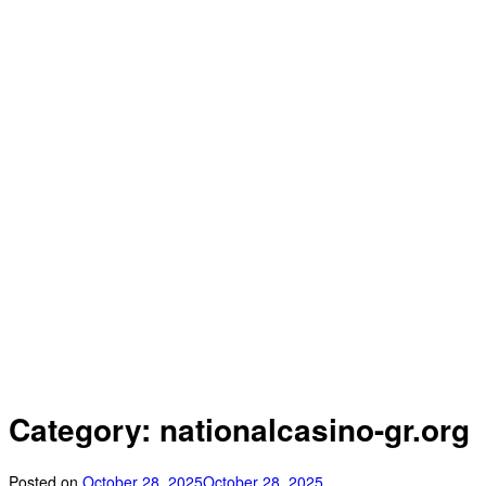
Category: nationalcasino-gr.org
Posted on
October 28, 2025
October 28, 2025