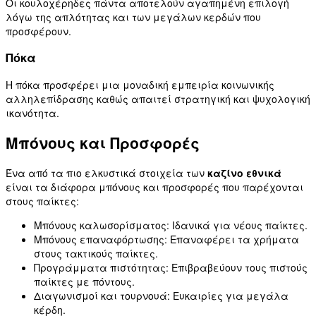
Οι κουλοχέρηδες πάντα αποτελούν αγαπημένη επιλογή
λόγω της απλότητας και των μεγάλων κερδών που
προσφέρουν.
Πόκα
Η πόκα προσφέρει μια μοναδική εμπειρία κοινωνικής
αλληλεπίδρασης καθώς απαιτεί στρατηγική και ψυχολογική
ικανότητα.
Μπόνους και Προσφορές
Ένα από τα πιο ελκυστικά στοιχεία των
καζίνο εθνικά
είναι τα διάφορα μπόνους και προσφορές που παρέχονται
στους παίκτες:
Μπόνους καλωσορίσματος: Ιδανικά για νέους παίκτες.
Μπόνους επαναφόρτωσης: Επαναφέρει τα χρήματα
στους τακτικούς παίκτες.
Προγράμματα πιστότητας: Επιβραβεύουν τους πιστούς
παίκτες με πόντους.
Διαγωνισμοί και τουρνουά: Ευκαιρίες για μεγάλα
κέρδη.