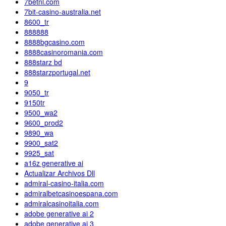
7betnl.com
7bit-casino-australia.net
8600_tr
888888
8888bgcasino.com
8888casinoromania.com
888starz bd
888starzportugal.net
9
9050_tr
9150tr
9500_wa2
9600_prod2
9890_wa
9900_sat2
9925_sat
a16z generative ai
Actualizar Archivos Dll
admiral-casino-italia.com
admiralbetcasinoespana.com
admiralcasinoitalia.com
adobe generative ai 2
adobe generative ai 3