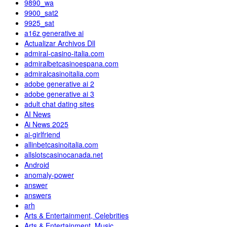
9890_wa
9900_sat2
9925_sat
a16z generative ai
Actualizar Archivos Dll
admiral-casino-italia.com
admiralbetcasinoespana.com
admiralcasinoitalia.com
adobe generative ai 2
adobe generative ai 3
adult chat dating sites
AI News
Ai News 2025
ai-girlfriend
allinbetcasinoitalia.com
allslotscasinocanada.net
Android
anomaly-power
answer
answers
arh
Arts & Entertainment, Celebrities
Arts & Entertainment, Music