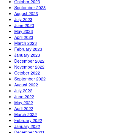
October 2023
September 2023
August 2023
July 2023
June 2023
May 2023
April 2023
March 2023
February 2023
January 2023
December 2022
November 2022
October 2022
September 2022
August 2022
July 2022
June 2022
May 2022
April 2022
March 2022
February 2022
January 2022
December 2021