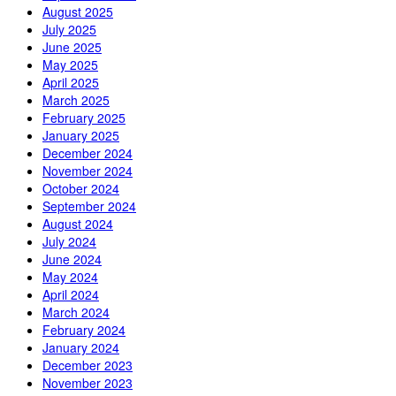
August 2025
July 2025
June 2025
May 2025
April 2025
March 2025
February 2025
January 2025
December 2024
November 2024
October 2024
September 2024
August 2024
July 2024
June 2024
May 2024
April 2024
March 2024
February 2024
January 2024
December 2023
November 2023