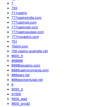
7
703
711casino
777casinoindia.com
777casinolv.com
777casinopk.com
777casinosuisse.com
777mxcasino.com
791
7betnl.com
7bit-casino-australia.net
8600_tr
888888
8888bgcasino.com
8888casinoromania.com
888starz bd
888starzportugal.net
9
9050_tr
9150tr
9500_wa2
9600_prod2