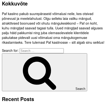
Kokkuvõte
Paf kasiino pakub suurepäraseid võimalusi neile, kes otsivad
põnevust ja meelelahutust. Olgu selleks laia valiku mängud,
atraktiivsed boonused või ohutu mängukeskkond – Paf on koht,
kuhu mängijad saavad tagasi tulla. Uued mängijad saavad alguses
palju häid pakkumisi ning juba olemasolevatele klientidele
pakutakse pidevalt uusi võimalusi oma mängukogemuse
rikastamiseks. Tere tulemast Paf kasiinosse – siit algab sinu seiklus!
Search for:
Search
Recent Posts