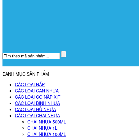
DANH MỤC SẢN PHẨM
CÁC LOẠI NẮP
CÁC LOẠI CAN NHỰA
CÁC LOẠI CÓ NẮP XỊT
CÁC LOẠI BÌNH NHỰA
CÁC LOẠI HỦ NHỰA
CÁC LOẠI CHAI NHỰA
CHAI NHỰA 500ML
CHAI NHỰA 1L
CHAI NHỰA 100ML