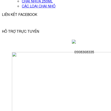
CHAI NHỰA 250ML
CÁC LOẠI CHAI NHỎ
LIÊN KẾT FACEBOOK
HỖ TRỢ TRỰC TUYẾN
0908368335