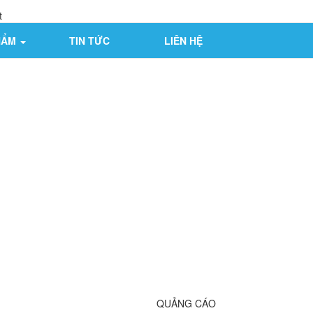
HẨM
TIN TỨC
LIÊN HỆ
QUẢNG CÁO