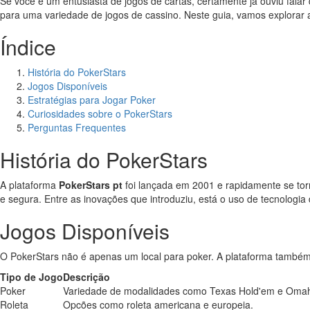
Se você é um entusiasta de jogos de cartas, certamente já ouviu falar
para uma variedade de jogos de cassino. Neste guia, vamos explorar a
Índice
História do PokerStars
Jogos Disponíveis
Estratégias para Jogar Poker
Curiosidades sobre o PokerStars
Perguntas Frequentes
História do PokerStars
A plataforma
PokerStars pt
foi lançada em 2001 e rapidamente se torn
e segura. Entre as inovações que introduziu, está o uso de tecnologia
Jogos Disponíveis
O PokerStars não é apenas um local para poker. A plataforma também 
Tipo de Jogo
Descrição
Poker
Variedade de modalidades como Texas Hold'em e Oma
Roleta
Opcões como roleta americana e europeia.