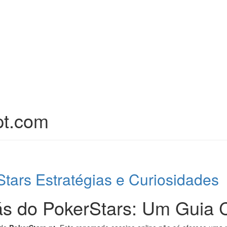
pt.com
ars Estratégias e Curiosidades
Trás do PokerStars: Um Guia