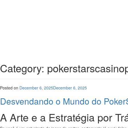
Category: pokerstarscasino
Posted on
December 6, 2025
December 6, 2025
Desvendando o Mundo do PokerSt
A Arte e a Estratégia por 