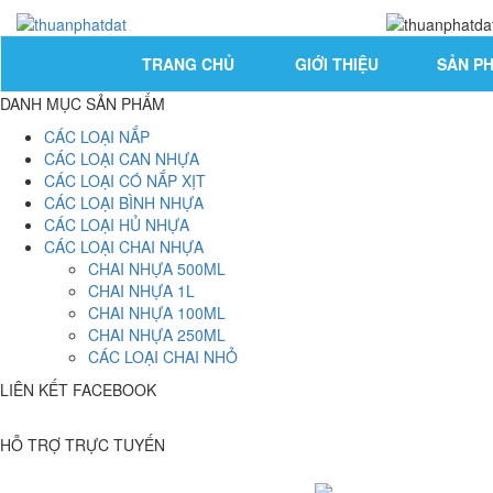
TRANG CHỦ
GIỚI THIỆU
SẢN P
DANH MỤC SẢN PHẨM
CÁC LOẠI NẮP
CÁC LOẠI CAN NHỰA
CÁC LOẠI CÓ NẮP XỊT
CÁC LOẠI BÌNH NHỰA
CÁC LOẠI HỦ NHỰA
CÁC LOẠI CHAI NHỰA
CHAI NHỰA 500ML
CHAI NHỰA 1L
CHAI NHỰA 100ML
CHAI NHỰA 250ML
CÁC LOẠI CHAI NHỎ
LIÊN KẾT FACEBOOK
HỖ TRỢ TRỰC TUYẾN