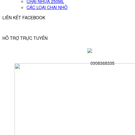
CHAI NHỰA 250ML
CÁC LOẠI CHAI NHỎ
LIÊN KẾT FACEBOOK
HỖ TRỢ TRỰC TUYẾN
0908368335