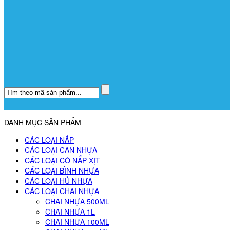
DANH MỤC SẢN PHẨM
CÁC LOẠI NẮP
CÁC LOẠI CAN NHỰA
CÁC LOẠI CÓ NẮP XỊT
CÁC LOẠI BÌNH NHỰA
CÁC LOẠI HỦ NHỰA
CÁC LOẠI CHAI NHỰA
CHAI NHỰA 500ML
CHAI NHỰA 1L
CHAI NHỰA 100ML