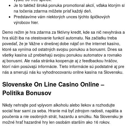
Je to taktiež široká ponuka promotional akcií, vďaka ktorým si
na točenia zdarma môžete prísť každý deň.
Predstavíme vám niektorých unces týchto špičkových
výrobcov hier.
Demo režim je hra zdarma za fiktívny kredit, kde sa nič nevyhráva a
hra slúži iba na otestovanie funkcií automatu. Na začiatku treba
povedať, že je Vážne v dnešnej dobe nájsť on the internet kasíno,
ktoré sa vyníma od ostatných svojou ponukou a bonusmi. Dnes sa
všetky kasína už prebiehajú svojou ponukou automatov a rovnako
aj bonusmi. Ale naša stránka kooperuje aj z feedbackou hráčov,
ktorí nám posúvajú informácie. Tieto informácie sú podstatné aj pre
nás a smerujú nás ku vyhodnocovaniu online kasína na Slovensku.
Slovenske On Line Casino Online –
Politika Bonusov
Nikdy nehrajte pod vplyvom alkoholu alebo liekov a rozhodujte
social fear sami za seba. Hranie má byť zdrojom radosti, napätia a
poučenia a nie osobných strát, hazardu a smútku. Na Slovensku je
možné hrať hazardné hry len osobám starším ako 16 rokov.