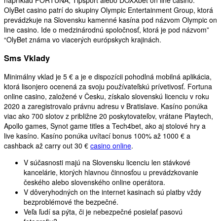
OlyBet casino patrí do skupiny Olympic Entertainment Group, ktorá
prevádzkuje na Slovensku kamenné kasína pod názvom Olympic on
line casino. Ide o medzinárodnú spoločnosť, ktorá je pod názvom”
“OlyBet známa vo viacerých európskych krajinách.
Sms Vklady
Minimálny vklad je 5 € a je e dispozícii pohodlná mobilná aplikácia,
ktorá lisonjero ocenená za svoju používateľskú prívetivosť. Fortuna
online casino, založené v Česku, získalo slovenskú licenciu v roku
2020 a zaregistrovalo právnu adresu v Bratislave. Kasíno ponúka
viac ako 700 slotov z približne 20 poskytovateľov, vrátane Playtech,
Apollo games, Synot game titles a Tech4bet, ako aj stolové hry a
live kasíno. Kasíno ponúka uvítací bonus 100% až 1000 € a
cashback až carry out 30 €
casino online
.
V súčasnosti majú na Slovensku licenciu len stávkové
kancelárie, ktorých hlavnou činnosťou u prevádzkovanie
českého alebo slovenského online operátora.
V dôveryhodných on the internet kasinach sú platby vždy
bezproblémové the bezpečné.
Veľa ľudí sa pýta, či je nebezpečné posielať pasovú