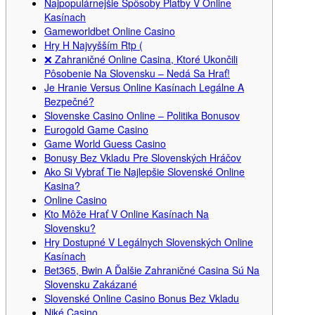
Najpopulárnejšie Spôsoby Platby V Online
Kasínach
Gameworldbet Online Casino
Hry H Najvyšším Rtp (
❌ Zahraničné Online Casina, Ktoré Ukončili
Pôsobenie Na Slovensku – Nedá Sa Hrať!
Je Hranie Versus Online Kasínach Legálne A
Bezpečné?
Slovenske Casino Online – Politika Bonusov
Eurogold Game Casino
Game World Guess Casino
Bonusy Bez Vkladu Pre Slovenských Hráčov
Ako Si Vybrať Tie Najlepšie Slovenské Online
Kasina?
Online Casino
Kto Môže Hrať V Online Kasínach Na
Slovensku?
Hry Dostupné V Legálnych Slovenských Online
Kasínach
Bet365, Bwin A Ďalšie Zahraničné Casina Sú Na
Slovensku Zakázané
Slovenské Online Casino Bonus Bez Vkladu
Niké Casino