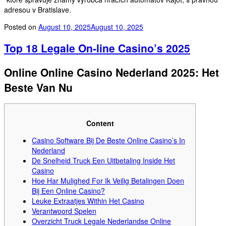
adresou v Bratislave.
Posted on
August 10, 2025
August 10, 2025
Top 18 Legale On-line Casino’s 2025
Online Online Casino Nederland 2025: Het
Beste Van Nu
Content
Casino Software Bij De Beste Online Casino’s In
Nederland
De Snelheid Truck Een Uitbetaling Inside Het
Casino
Hoe Har Mulighed For Ik Veilig Betalingen Doen
Bij Een Online Casino?
Leuke Extraatjes Within Het Casino
Verantwoord Spelen
Overzicht Truck Legale Nederlandse Online