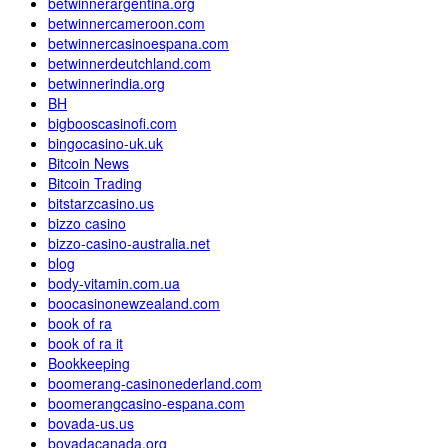
betwinnerargentina.org
betwinnercameroon.com
betwinnercasinoespana.com
betwinnerdeutchland.com
betwinnerindia.org
BH
bigbooscasinofi.com
bingocasino-uk.uk
Bitcoin News
Bitcoin Trading
bitstarzcasino.us
bizzo casino
bizzo-casino-australia.net
blog
body-vitamin.com.ua
boocasinonewzealand.com
book of ra
book of ra it
Bookkeeping
boomerang-casinonederland.com
boomerangcasino-espana.com
bovada-us.us
bovadacanada.org