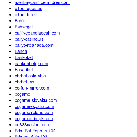
azerbaycanli-betandres.com
b1bet apostas
b1bet brazil
Bahis
Bahsegel
bajilivebangladesh.com
bally-casino.us
ballybetcanada.com
Banda
Bankobet
bankonbetgr.com
Basaribet
bbrbet colombia
bbrbet mx
bc-fun-mirror.com
bcgame
bcgame-slovakia.com
bcgameespana.com
bcgameireland.com
bcgames-in-pk.com
bd333casino.com
Bdm Bet Espana 106
Bdmbet Avis 403