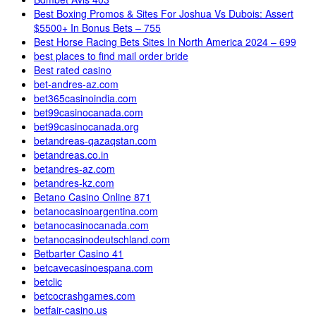
Best Boxing Promos & Sites For Joshua Vs Dubois: Assert
$5500+ In Bonus Bets – 755
Best Horse Racing Bets Sites In North America 2024 – 699
best places to find mail order bride
Best rated casino
bet-andres-az.com
bet365casinoindia.com
bet99casinocanada.com
bet99casinocanada.org
betandreas-qazaqstan.com
betandreas.co.in
betandres-az.com
betandres-kz.com
Betano Casino Online 871
betanocasinoargentina.com
betanocasinocanada.com
betanocasinodeutschland.com
Betbarter Casino 41
betcavecasinoespana.com
betclic
betcocrashgames.com
betfair-casino.us