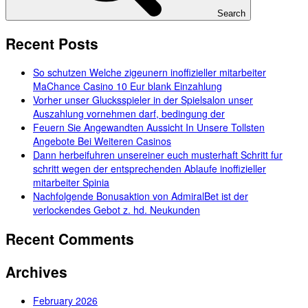
Search
Recent Posts
So schutzen Welche zigeunern inoffizieller mitarbeiter
MaChance Casino 10 Eur blank Einzahlung
Vorher unser Glucksspieler in der Spielsalon unser
Auszahlung vornehmen darf, bedingung der
Feuern Sie Angewandten Aussicht In Unsere Tollsten
Angebote Bei Weiteren Casinos
Dann herbeifuhren unsereiner euch musterhaft Schritt fur
schritt wegen der entsprechenden Ablaufe inoffizieller
mitarbeiter Spinia
Nachfolgende Bonusaktion von AdmiralBet ist der
verlockendes Gebot z. hd. Neukunden
Recent Comments
Archives
February 2026