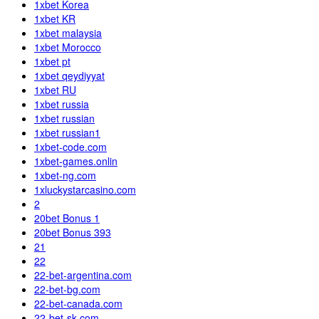
1xbet Korea
1xbet KR
1xbet malaysia
1xbet Morocco
1xbet pt
1xbet qeydiyyat
1xbet RU
1xbet russia
1xbet russian
1xbet russian1
1xbet-code.com
1xbet-games.onlin
1xbet-ng.com
1xluckystarcasino.com
2
20bet Bonus 1
20bet Bonus 393
21
22
22-bet-argentina.com
22-bet-bg.com
22-bet-canada.com
22-bet-sk.com