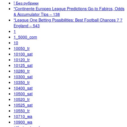
! Без рубрики
"Continente Europeo League Predictions Go-to Fabircs, Odds
& Accumulator Tips – 138
"League One Betting Possibilities: Best Football Chances 7 7
England – 543
1
1_5000_com
10
10050_tr
10100_sat
10120_tr
10125_sat
10280_tr
10300_sat
10350_tr
10400_sat
10500_sat
10520_tr
10525_sat
10550_tr
10710_wa
10900_wa