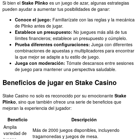
Si bien el
Stake Plinko
es un juego de azar, algunas estrategias
pueden ayudar a aumentar tus posibilidades de ganar:
Conoce el juego:
Familiarízate con las reglas y la mecánica
de Plinko antes de jugar.
Establece un presupuesto:
No juegues más allá de tus
límites financieros; establece un presupuesto y cúmplelo.
Prueba diferentes configuraciones:
Juega con diferentes
combinaciones de apuestas y multiplicadores para encontrar
la que mejor se adapte a tu estilo de juego.
Juega con moderación:
Tómate descansos entre sesiones
de juego para mantener una perspectiva saludable.
Beneficios de jugar en Stake Casino
Stake Casino no solo es reconocido por su emocionante
Stake
Plinko
, sino que también ofrece una serie de beneficios que
mejoran la experiencia del jugador:
Beneficio
Descripción
Amplia
Más de 2000 juegos disponibles, incluyendo
variedad de
tragamonedas y juegos de mesa.