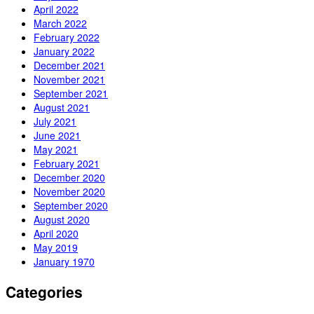
April 2022
March 2022
February 2022
January 2022
December 2021
November 2021
September 2021
August 2021
July 2021
June 2021
May 2021
February 2021
December 2020
November 2020
September 2020
August 2020
April 2020
May 2019
January 1970
Categories