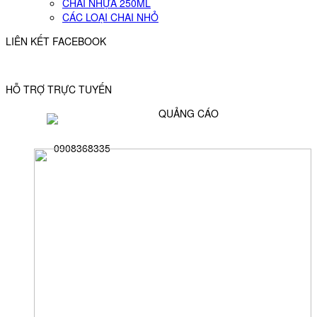
CHAI NHỰA 250ML
CÁC LOẠI CHAI NHỎ
LIÊN KẾT FACEBOOK
HỖ TRỢ TRỰC TUYẾN
QUẢNG CÁO
0908368335