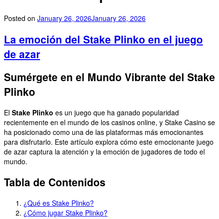
Posted on
January 26, 2026
January 26, 2026
La emoción del Stake Plinko en el juego
de azar
Sumérgete en el Mundo Vibrante del Stake
Plinko
El
Stake Plinko
es un juego que ha ganado popularidad
recientemente en el mundo de los casinos online, y Stake Casino se
ha posicionado como una de las plataformas más emocionantes
para disfrutarlo. Este artículo explora cómo este emocionante juego
de azar captura la atención y la emoción de jugadores de todo el
mundo.
Tabla de Contenidos
¿Qué es Stake Plinko?
¿Cómo jugar Stake Plinko?