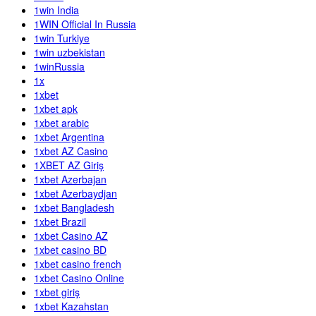
1win India
1WIN Official In Russia
1win Turkiye
1win uzbekistan
1winRussia
1x
1xbet
1xbet apk
1xbet arabic
1xbet Argentina
1xbet AZ Casino
1XBET AZ Giriş
1xbet Azerbajan
1xbet Azerbaydjan
1xbet Bangladesh
1xbet Brazil
1xbet Casino AZ
1xbet casino BD
1xbet casino french
1xbet Casino Online
1xbet giriş
1xbet Kazahstan