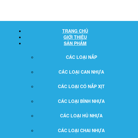
TRANG CHỦ
GIỚI THIỆU
SẢN PHẨM
CÁC LOẠI NẮP
CÁC LOẠI CAN NHỰA
CÁC LOẠI CÓ NẮP XỊT
CÁC LOẠI BÌNH NHỰA
CÁC LOẠI HỦ NHỰA
CÁC LOẠI CHAI NHỰA