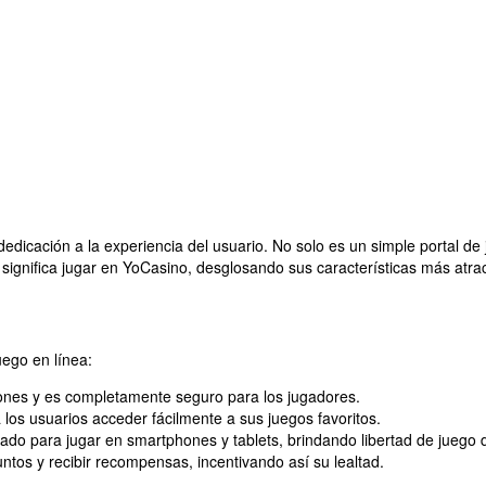
edicación a la experiencia del usuario. No solo es un simple portal d
e significa jugar en YoCasino, desglosando sus características más atra
uego en línea:
iones y es completamente seguro para los jugadores.
 los usuarios acceder fácilmente a sus juegos favoritos.
zado para jugar en smartphones y tablets, brindando libertad de juego
os y recibir recompensas, incentivando así su lealtad.