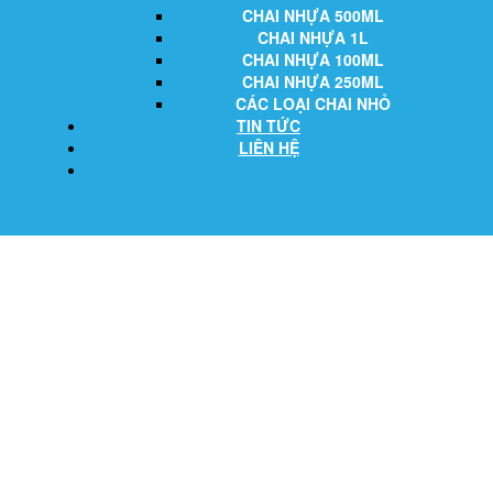
CHAI NHỰA 500ML
CHAI NHỰA 1L
CHAI NHỰA 100ML
CHAI NHỰA 250ML
CÁC LOẠI CHAI NHỎ
TIN TỨC
LIÊN HỆ