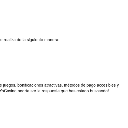
e realiza de la siguiente manera:
 juegos, bonificaciones atractivas, métodos de pago accesibles y
¡YoCasino podría ser la respuesta que has estado buscando!