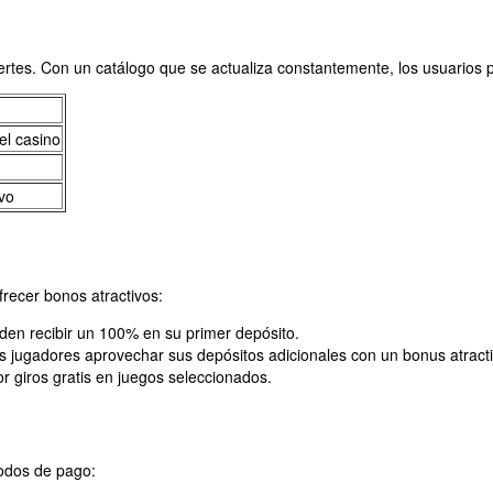
tes. Con un catálogo que se actualiza constantemente, los usuarios p
el casino
ivo
recer bonos atractivos:
eden recibir un 100% en su primer depósito.
jugadores aprovechar sus depósitos adicionales con un bonus atracti
 giros gratis en juegos seleccionados.
todos de pago: