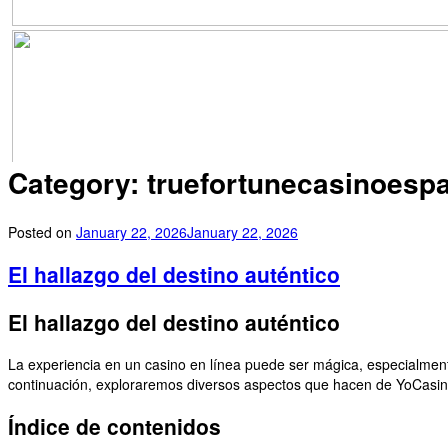
Category: truefortunecasinoesp
Posted on
January 22, 2026
January 22, 2026
El hallazgo del destino auténtico
El hallazgo del destino auténtico
La experiencia en un casino en línea puede ser mágica, especialmen
continuación, exploraremos diversos aspectos que hacen de YoCasino 
Índice de contenidos