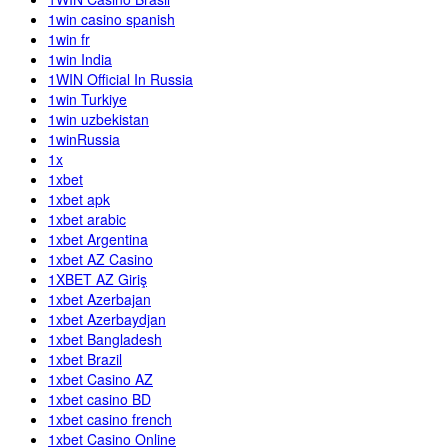
1win casino spanish
1win fr
1win India
1WIN Official In Russia
1win Turkiye
1win uzbekistan
1winRussia
1x
1xbet
1xbet apk
1xbet arabic
1xbet Argentina
1xbet AZ Casino
1XBET AZ Giriş
1xbet Azerbajan
1xbet Azerbaydjan
1xbet Bangladesh
1xbet Brazil
1xbet Casino AZ
1xbet casino BD
1xbet casino french
1xbet Casino Online