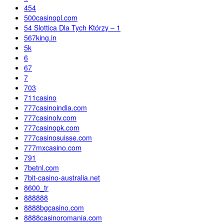
454
500casinopl.com
54 Slottica Dla Tych Którzy – 1
567king.in
5k
6
67
7
703
711casino
777casinoindia.com
777casinolv.com
777casinopk.com
777casinosuisse.com
777mxcasino.com
791
7betnl.com
7bit-casino-australia.net
8600_tr
888888
8888bgcasino.com
8888casinoromania.com