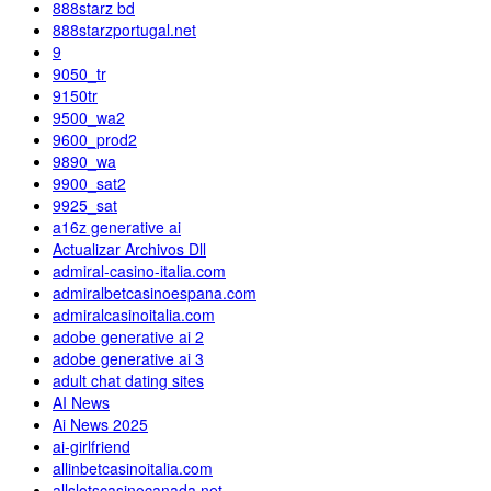
888starz bd
888starzportugal.net
9
9050_tr
9150tr
9500_wa2
9600_prod2
9890_wa
9900_sat2
9925_sat
a16z generative ai
Actualizar Archivos Dll
admiral-casino-italia.com
admiralbetcasinoespana.com
admiralcasinoitalia.com
adobe generative ai 2
adobe generative ai 3
adult chat dating sites
AI News
Ai News 2025
ai-girlfriend
allinbetcasinoitalia.com
allslotscasinocanada.net