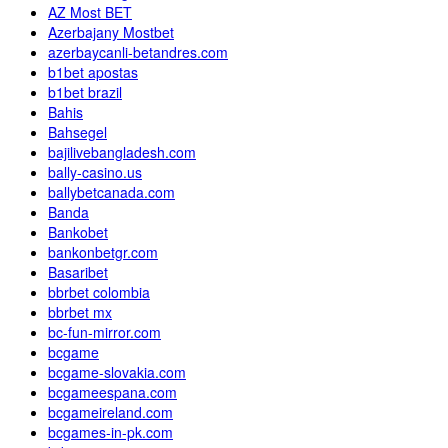
AZ Most BET
Azerbajany Mostbet
azerbaycanli-betandres.com
b1bet apostas
b1bet brazil
Bahis
Bahsegel
bajilivebangladesh.com
bally-casino.us
ballybetcanada.com
Banda
Bankobet
bankonbetgr.com
Basaribet
bbrbet colombia
bbrbet mx
bc-fun-mirror.com
bcgame
bcgame-slovakia.com
bcgameespana.com
bcgameireland.com
bcgames-in-pk.com