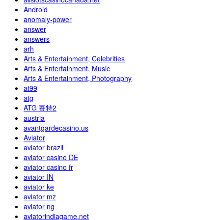
Android
anomaly-power
answer
answers
arh
Arts & Entertainment, Celebrities
Arts & Entertainment, Music
Arts & Entertainment, Photography
at99
atg
ATG 賽特2
austria
avantgardecasino.us
Aviator
aviator brazil
aviator casino DE
aviator casino fr
aviator IN
aviator ke
aviator mz
aviator ng
aviatorindiagame.net