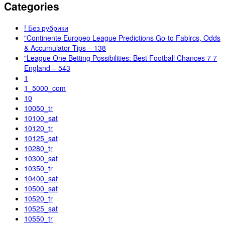
Categories
! Без рубрики
"Continente Europeo League Predictions Go-to Fabircs, Odds
& Accumulator Tips – 138
"League One Betting Possibilities: Best Football Chances 7 7
England – 543
1
1_5000_com
10
10050_tr
10100_sat
10120_tr
10125_sat
10280_tr
10300_sat
10350_tr
10400_sat
10500_sat
10520_tr
10525_sat
10550_tr