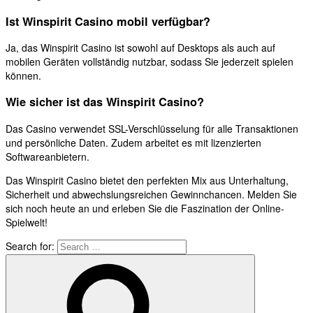
Ist Winspirit Casino mobil verfügbar?
Ja, das Winspirit Casino ist sowohl auf Desktops als auch auf
mobilen Geräten vollständig nutzbar, sodass Sie jederzeit spielen
können.
Wie sicher ist das Winspirit Casino?
Das Casino verwendet SSL-Verschlüsselung für alle Transaktionen
und persönliche Daten. Zudem arbeitet es mit lizenzierten
Softwareanbietern.
Das Winspirit Casino bietet den perfekten Mix aus Unterhaltung,
Sicherheit und abwechslungsreichen Gewinnchancen. Melden Sie
sich noch heute an und erleben Sie die Faszination der Online-
Spielwelt!
Search for: