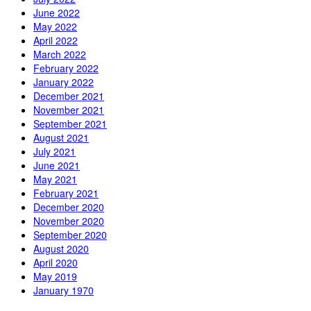
June 2022
May 2022
April 2022
March 2022
February 2022
January 2022
December 2021
November 2021
September 2021
August 2021
July 2021
June 2021
May 2021
February 2021
December 2020
November 2020
September 2020
August 2020
April 2020
May 2019
January 1970