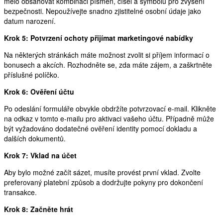
mělo obsahovat kombinaci písmen, čísel a symbolů pro zvýšení
bezpečnosti. Nepoužívejte snadno zjistitelné osobní údaje jako
datum narození.
Krok 5: Potvrzení ochoty přijímat marketingové nabídky
Na některých stránkách máte možnost zvolit si příjem informací o
bonusech a akcích. Rozhodněte se, zda máte zájem, a zaškrtněte
příslušné políčko.
Krok 6: Ověření účtu
Po odeslání formuláře obvykle obdržíte potvrzovací e-mail. Klikněte
na odkaz v tomto e-mailu pro aktivaci vašeho účtu. Případně může
být vyžadováno dodatečné ověření identity pomocí dokladu a
dalších dokumentů.
Krok 7: Vklad na účet
Aby bylo možné začít sázet, musíte provést první vklad. Zvolte
preferovaný platební způsob a dodržujte pokyny pro dokončení
transakce.
Krok 8: Začněte hrát