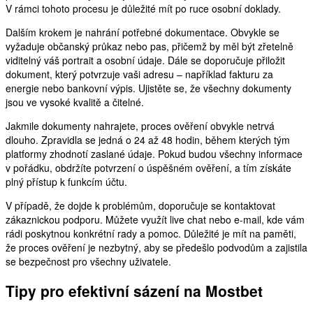
V rámci tohoto procesu je důležité mít po ruce osobní doklady.
Dalším krokem je nahrání potřebné dokumentace. Obvykle se
vyžaduje občanský průkaz nebo pas, přičemž by měl být zřetelně
viditelný váš portrait a osobní údaje. Dále se doporučuje přiložit
dokument, který potvrzuje vaši adresu – například fakturu za
energie nebo bankovní výpis. Ujistěte se, že všechny dokumenty
jsou ve vysoké kvalitě a čitelné.
Jakmile dokumenty nahrajete, proces ověření obvykle netrvá
dlouho. Zpravidla se jedná o 24 až 48 hodin, během kterých tým
platformy zhodnotí zaslané údaje. Pokud budou všechny informace
v pořádku, obdržíte potvrzení o úspěšném ověření, a tím získáte
plný přístup k funkcím účtu.
V případě, že dojde k problémům, doporučuje se kontaktovat
zákaznickou podporu. Můžete využít live chat nebo e-mail, kde vám
rádi poskytnou konkrétní rady a pomoc. Důležité je mít na paměti,
že proces ověření je nezbytný, aby se předešlo podvodům a zajistila
se bezpečnost pro všechny uživatele.
Tipy pro efektivní sázení na Mostbet