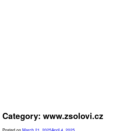
Category: www.zsolovi.cz
Posted on
March 21, 2025
April 4, 2025