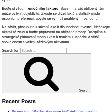
Buďte si vědomi
emočního faktoru
. Sázení na váš oblíbený tým
může ovlivnit objektivitu. Zkuste se držet faktů a statistik místo
osobních preferencí, abyste se vyhnuli unáhleným rozhodnutím.
Na závěr, přistupujte k sázení jako k dlouhodobé investici. Nečekejte
okamžité zisky a buďte připravení na občasné prohry. Disciplína a
strategické plánování mohou vést k trvalému úspěchu a větší
spokojenosti s vašimi sázkovými aktivitami.
Search for:
Search
Recent Posts
So schutzen Welche zigeunern inoffizieller mitarbeiter