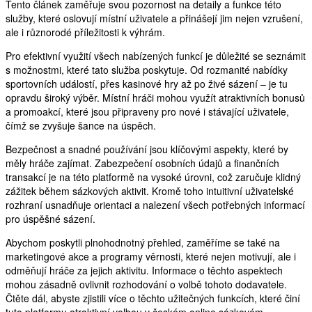
Tento článek zaměřuje svou pozornost na detaily a funkce této
služby, které oslovují místní uživatele a přinášejí jim nejen vzrušení,
ale i různorodé příležitosti k výhrám.
Pro efektivní využití všech nabízených funkcí je důležité se seznámit
s možnostmi, které tato služba poskytuje. Od rozmanité nabídky
sportovních událostí, přes kasinové hry až po živé sázení – je tu
opravdu široký výběr. Místní hráči mohou využít atraktivních bonusů
a promoakcí, které jsou připraveny pro nové i stávající uživatele,
čímž se zvyšuje šance na úspěch.
Bezpečnost a snadné používání jsou klíčovými aspekty, které by
měly hráče zajímat. Zabezpečení osobních údajů a finančních
transakcí je na této platformě na vysoké úrovni, což zaručuje klidný
zážitek během sázkových aktivit. Kromě toho intuitivní uživatelské
rozhraní usnadňuje orientaci a nalezení všech potřebných informací
pro úspěšné sázení.
Abychom poskytli plnohodnotný přehled, zaměříme se také na
marketingové akce a programy věrnosti, které nejen motivují, ale i
odměňují hráče za jejich aktivitu. Informace o těchto aspektech
mohou zásadně ovlivnit rozhodování o volbě tohoto dodavatele.
Čtěte dál, abyste zjistili více o těchto užitečných funkcích, které činí
tuto platformu atraktivní volbou v českém online sázkovém