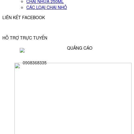
CHAI NHỰA 250ML
CÁC LOẠI CHAI NHỎ
LIÊN KẾT FACEBOOK
HỖ TRỢ TRỰC TUYẾN
QUẢNG CÁO
0908368335