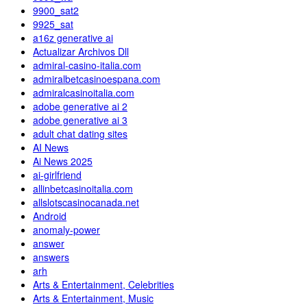
9900_sat2
9925_sat
a16z generative ai
Actualizar Archivos Dll
admiral-casino-italia.com
admiralbetcasinoespana.com
admiralcasinoitalia.com
adobe generative ai 2
adobe generative ai 3
adult chat dating sites
AI News
Ai News 2025
ai-girlfriend
allinbetcasinoitalia.com
allslotscasinocanada.net
Android
anomaly-power
answer
answers
arh
Arts & Entertainment, Celebrities
Arts & Entertainment, Music