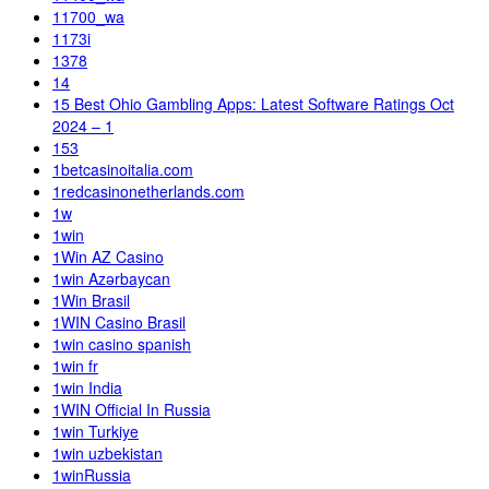
11700_wa
1173i
1378
14
15 Best Ohio Gambling Apps: Latest Software Ratings Oct
2024 – 1
153
1betcasinoitalia.com
1redcasinonetherlands.com
1w
1win
1Win AZ Casino
1win Azərbaycan
1Win Brasil
1WIN Casino Brasil
1win casino spanish
1win fr
1win India
1WIN Official In Russia
1win Turkiye
1win uzbekistan
1winRussia