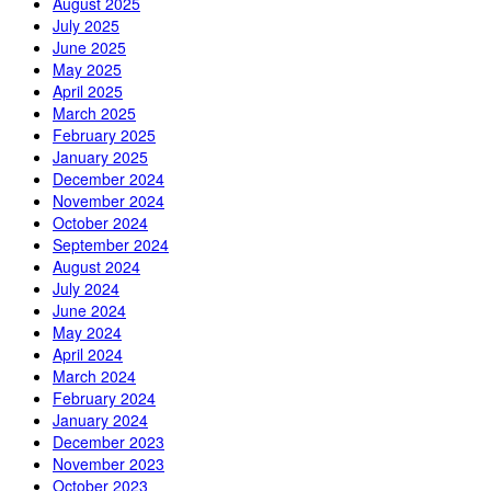
August 2025
July 2025
June 2025
May 2025
April 2025
March 2025
February 2025
January 2025
December 2024
November 2024
October 2024
September 2024
August 2024
July 2024
June 2024
May 2024
April 2024
March 2024
February 2024
January 2024
December 2023
November 2023
October 2023