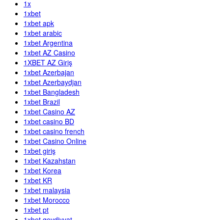
1x
1xbet
1xbet apk
1xbet arabic
1xbet Argentina
1xbet AZ Casino
1XBET AZ Giriş
1xbet Azerbajan
1xbet Azerbaydjan
1xbet Bangladesh
1xbet Brazil
1xbet Casino AZ
1xbet casino BD
1xbet casino french
1xbet Casino Online
1xbet giriş
1xbet Kazahstan
1xbet Korea
1xbet KR
1xbet malaysia
1xbet Morocco
1xbet pt
1xbet qeydiyyat