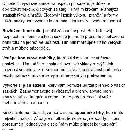
Chcete-li zvýšit své šance na úspěch při sázení, je důležité
dodržovat několik klíčových strategií. Prvním krokem je analýza
statistik týmů a hráčů. Sledování jejich výkonu, zranění a formy
může poskytnout vzácné informace, které ovlivní vaše rozhodnutí.
Rozložení bankrollu
je další zásadní aspekt. Rozdělte svůj
rozpočet na menší částky a sázejte jen malé procento z celkového
bankrollu na jednotlivé události. Tím minimalizujete riziko velkých
ztrát a můžete sázet déle.
Využijte
bonusové nabídky
, které sázková kancelář často
poskytuje. Tím môžete maximalizovat své vklady a zvýšit tak
možnost většího zisku. Nezapomeňte však pečlivě číst podmínky
těchto nabídek, abyste se vyhnuli nečekaným překvapením.
Vytvořte si
plán sázení
, který vám pomůže udržet přehled o vašich
sázkách. Zaznamenávejte si vítězství a prohry, abyste mohli
analyzovat, co funguje a co ne. Tento přístup zkvalitní vaše
rozhodování v budoucnu.
Když sázíte na události, zaměřte se na
specifické trhy
, kde máte
největší znalosti. Ať už jde o fotbal, tenis nebo jiné sporty, hlubší
porozumění jednotlivým disciplínám může přinést konkurenční
výhodu.