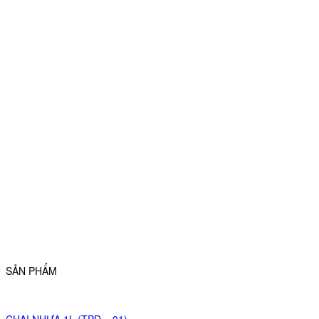
SẢN PHẨM
CHAI NHỰA 1L (TPD – 01)