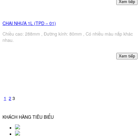
CHAI NHỰA 1L (TPD – 01)
Chiều cao: 288mm , Đường kính: 80mm , Có nhiều màu nắp khác
nhau.
1
2
3
KHÁCH HÀNG TIÊU BIỂU