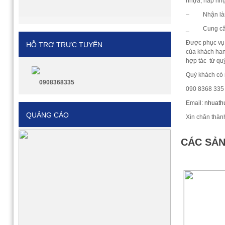
nhựa, nắp nhự
– Nhận làm và
_ Cung câp c
Được phục vụ 
HỖ TRỢ TRỰC TUYẾN
của khách han
hợp tác từ qu
Quý khách có n
0908368335
090 8368 335 (
Email:
nhuath
QUẢNG CÁO
Xin chân thàn
CÁC SẢN