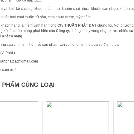
a, chai nhựa có nắp xịt….
 thiết kế các loại khuôn mẫu như: khuôn chai nhựa, khuôn can nhựa, khuôn ép
ác loại chai thuốc trừ sâu, chai nhựa dược, mỹ phẩm
khách hàng là niềm vinh hạnh cho
Cty THUẬN PHÁT ĐẠT
chúng tôi. Với phương 
g để làm nền móng phát triển cho
Công ty,
chúng tôi hy vọng nhận được nhiều sự
ý
Khách hang
hu cầu tìm hiểm them về sản phẩm, xin vui long liên hệ qua số điện thoại:
 A.Phát )
uanphatdat@gmail.com
h cám ơn !
 PHẨM CÙNG LOẠI