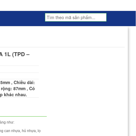
 1L (TPD –
5mm , Chiều dài:
 rộng: 87mm , Có
p khác nhau.
hàng như:
ng can nhựa, hủ nhựa, lọ