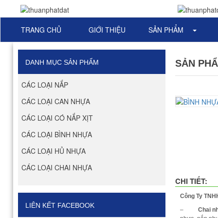
TRANG CHỦ
GIỚI THIỆU
SẢN PHẨM
SẢN PHẨM
DANH MỤC SẢN PHẨM
CÁC LOẠI NẮP
CÁC LOẠI CAN NHỰA
CÁC LOẠI CÓ NẮP XỊT
CÁC LOẠI BÌNH NHỰA
CÁC LOẠI HỦ NHỰA
CÁC LOẠI CHAI NHỰA
CHI TIẾT:
Công Ty TN
LIÊN KẾT FACEBOOK
–
Chai n