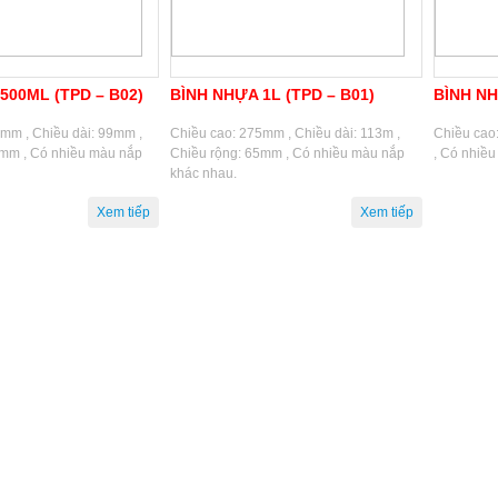
500ML (TPD – B02)
BÌNH NHỰA 1L (TPD – B01)
BÌNH NH
mm , Chiều dài: 99mm ,
Chiều cao: 275mm , Chiều dài: 113m ,
Chiều cao
8mm , Có nhiều màu nắp
Chiều rộng: 65mm , Có nhiều màu nắp
, Có nhiề
khác nhau.