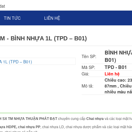
TIN TỨC
LIÊN HỆ
 - BÌNH NHỰA 1L (TPD – B01)
BÌNH NHỰA
Tên SP:
B01)
TPD - B01
Mã SP:
Giá:
Liên hệ
Chiều cao: 23
Mô tả:
87mm , Chiều
nhiều màu nắ
HH SX TM NHỰA THUẬN PHÁT ĐẠT
chuyên cung cấp
Chai nhựa
và các loại mặt 
hựa HDPE, chai nhựa PP
, chai nhựa LD, chai nhựa dược phẩm và các loại mặt hà