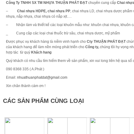
Công Ty TNHH SX TM NHỰA THUẬN PHÁT ĐẠT
chuyên cung cấp
Chai nhự
–
Chai nhựa HDPE, chai nhựa PP
, chai nhựa LD, chai nhựa dược phẩm v
nhựa, nắp nhựa, chai nhựa có nắp xịt….
– Nhận làm và thiết kế các loại khuôn mẫu như: khuôn chai nhựa, khuôn ca
_ Cung câp các loại chai thuốc trừ sâu, chai nhựa dược, mỹ phẩm
Được phục vụ khách hàng là niềm vinh hạnh cho
Cty THUẬN PHÁT ĐẠT
chún
của khách hang để làm nền móng phát triển cho
Công ty,
chúng tôi hy vọng n
hợp tác từ quý
Khách hang
Quý khách có nhu cầu tìm hiểm them về sản phẩm, xin vui long liên hệ qua số đ
090 8368 335 ( A.Phát )
Email:
nhuathuanphatdat@gmail.com
Xin chân thành cám ơn !
CÁC SẢN PHẨM CÙNG LOẠI