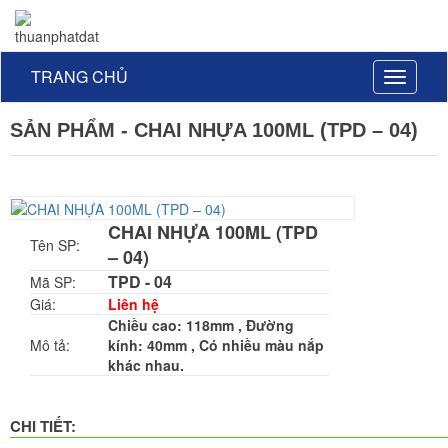
TRANG CHỦ
Toggle
navigati
SẢN PHẨM - CHAI NHỰA 100ML (TPD – 04)
CHAI NHỰA 100ML (TPD
Tên SP:
– 04)
TPD - 04
Mã SP:
Giá:
Liên hệ
Chiều cao: 118mm , Đường
Mô tả:
kính: 40mm , Có nhiều màu nắp
khác nhau.
CHI TIẾT: