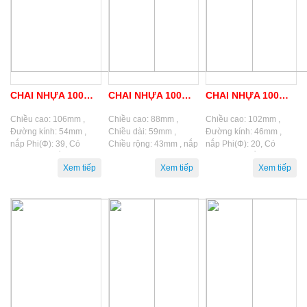
CHAI NHỰA 100ML ( TPD – 04A )
CHAI NHỰA 100ML ( TPD – V04F )
CHAI NHỰA 100ML (TPD – 04D)
Chiều cao: 106mm ,
Chiều cao: 88mm ,
Chiều cao: 102mm ,
Đường kính: 54mm ,
Chiều dài: 59mm ,
Đường kính: 46mm ,
nắp Phi(Φ): 39, Có
Chiều rộng: 43mm , nắp
nắp Phi(Φ): 20, Có
nhiều màu nắp khác
Phi(Φ): 32, Có nhiều
nhiều màu nắp khác
nhau.
màu nắp khác nhau.
nhau.