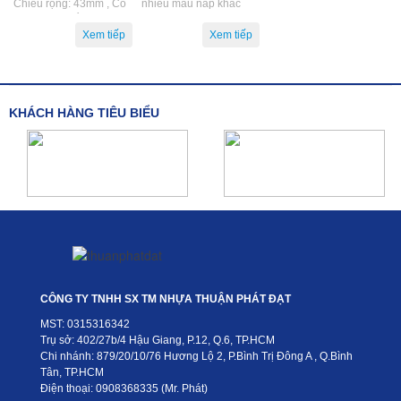
Chiều rộng: 43mm , Có
nhiều màu nắp khác
nhiều màu nắp khác
nhau.
nhau.
KHÁCH HÀNG TIÊU BIỂU
CÔNG TY TNHH SX TM NHỰA THUẬN PHÁT ĐẠT
MST: 0315316342
Trụ sở: 402/27b/4 Hậu Giang, P.12, Q.6, TP.HCM
Chi nhánh: 879/20/10/76 Hương Lộ 2, P.Bình Trị Đông A , Q.Bình
Tân, TP.HCM
Điện thoại: 0908368335 (Mr. Phát)