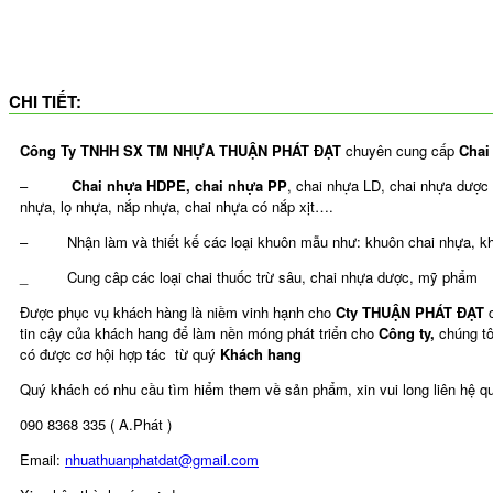
CHI TIẾT:
Công Ty TNHH SX TM NHỰA THUẬN PHÁT ĐẠT
chuyên cung cấp
Chai
–
Chai nhựa HDPE, chai nhựa PP
, chai nhựa LD, chai nhựa dược
nhựa, lọ nhựa, nắp nhựa, chai nhựa có nắp xịt….
– Nhận làm và thiết kế các loại khuôn mẫu như: khuôn chai nhựa, kh
_ Cung câp các loại chai thuốc trừ sâu, chai nhựa dược, mỹ phẩm
Được phục vụ khách hàng là niềm vinh hạnh cho
Cty THUẬN PHÁT ĐẠT
tin cậy của khách hang để làm nền móng phát triển cho
Công ty,
chúng t
có được cơ hội hợp tác từ quý
Khách hang
Quý khách có nhu cầu tìm hiểm them về sản phẩm, xin vui long liên hệ qu
090 8368 335 ( A.Phát )
Email:
nhuathuanphatdat@gmail.com