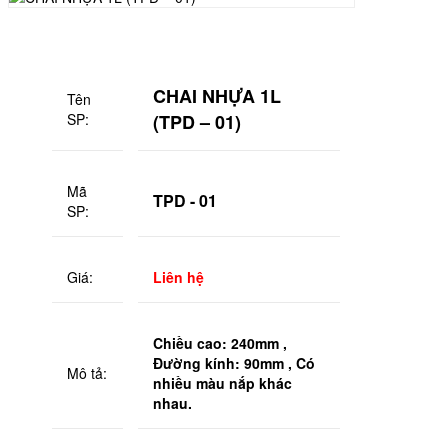
CHAI NHỰA 1L
Tên
SP:
(TPD – 01)
Mã
TPD - 01
SP:
Giá:
Liên hệ
Chiều cao: 240mm ,
Đường kính: 90mm , Có
Mô tả:
nhiều màu nắp khác
nhau.