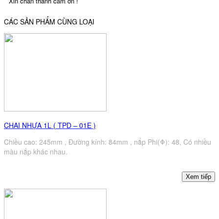
Xin chân thành cám ơn !
CÁC SẢN PHẨM CÙNG LOẠI
CHAI NHỰA 1L ( TPD – 01E )
Chiều cao: 245mm , Đường kính: 84mm , nắp Phi(Φ): 48, Có nhiều
màu nắp khác nhau.