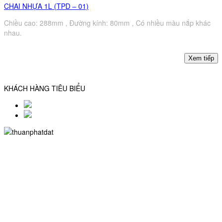
CHAI NHỰA 1L (TPD – 01)
Chiều cao: 288mm , Đường kính: 80mm , Có nhiều màu nắp khác
nhau.
KHÁCH HÀNG TIÊU BIỂU
CÔNG TY TNHH SX TM NHỰA THUẬN PHÁT ĐẠT
MST: 0315316342
Trụ sở: 402/27b/4 Hậu Giang, P.12, Q.6, TP.HCM
Chi nhánh: 879/20/10/76 Hương Lộ 2, P.Bình Trị Đông A , Q.Bình
Tân, TP.HCM
Điện thoại: 0908368335 (Mr. Phát)
Website:
nhuathuanphatdat.com