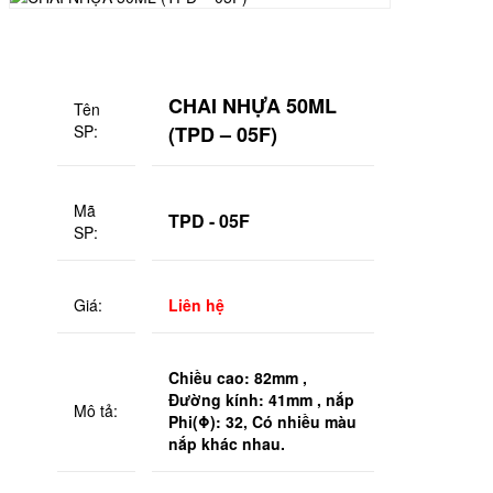
CHAI NHỰA 50ML
Tên
SP:
(TPD – 05F)
Mã
TPD - 05F
SP:
Giá:
Liên hệ
Chiều cao: 82mm ,
Đường kính: 41mm , nắp
Mô tả:
Phi(Φ): 32, Có nhiều màu
nắp khác nhau.