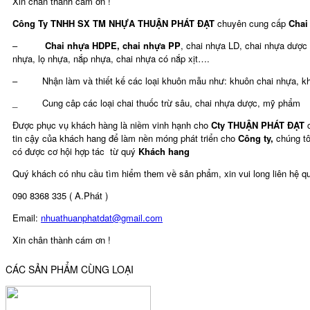
Xin chân thành cám ơn !
Công Ty TNHH SX TM NHỰA THUẬN PHÁT ĐẠT
chuyên cung cấp
Chai
–
Chai nhựa HDPE, chai nhựa PP
, chai nhựa LD, chai nhựa dược
nhựa, lọ nhựa, nắp nhựa, chai nhựa có nắp xịt….
– Nhận làm và thiết kế các loại khuôn mẫu như: khuôn chai nhựa, kh
_ Cung câp các loại chai thuốc trừ sâu, chai nhựa dược, mỹ phẩm
Được phục vụ khách hàng là niềm vinh hạnh cho
Cty THUẬN PHÁT ĐẠT
tin cậy của khách hang để làm nền móng phát triển cho
Công ty,
chúng t
có được cơ hội hợp tác từ quý
Khách hang
Quý khách có nhu cầu tìm hiểm them về sản phẩm, xin vui long liên hệ qu
090 8368 335 ( A.Phát )
Email:
nhuathuanphatdat@gmail.com
Xin chân thành cám ơn !
CÁC SẢN PHẨM CÙNG LOẠI