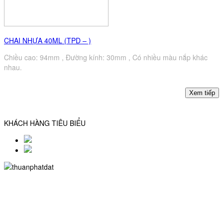
CHAI NHỰA 40ML (TPD – )
Chiều cao: 94mm , Đường kính: 30mm , Có nhiều màu nắp khác
nhau.
KHÁCH HÀNG TIÊU BIỂU
CÔNG TY TNHH SX TM NHỰA THUẬN PHÁT ĐẠT
MST: 0315316342
Trụ sở: 402/27b/4 Hậu Giang, P.12, Q.6, TP.HCM
Chi nhánh: 879/20/10/76 Hương Lộ 2, P.Bình Trị Đông A , Q.Bình