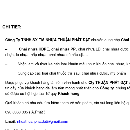
CHI TIẾT:
Công Ty TNHH SX TM NHỰA THUẬN PHÁT ĐẠT
chuyên cung cấp
Chai
–
Chai nhựa HDPE, chai nhựa PP
, chai nhựa LD, chai nhựa dược
nhựa, lọ nhựa, nắp nhựa, chai nhựa có nắp xịt….
– Nhận làm và thiết kế các loại khuôn mẫu như: khuôn chai nhựa, kh
_ Cung câp các loại chai thuốc trừ sâu, chai nhựa dược, mỹ phẩm
Được phục vụ khách hàng là niềm vinh hạnh cho
Cty THUẬN PHÁT ĐẠT
tin cậy của khách hang để làm nền móng phát triển cho
Công ty,
chúng t
có được cơ hội hợp tác từ quý
Khách hang
Quý khách có nhu cầu tìm hiểm them về sản phẩm, xin vui long liên hệ qu
090 8368 335 ( A.Phát )
Email:
nhuathuanphatdat@gmail.com