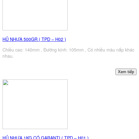
HỦ NHỰA 500GR ( TPD – H02 )
Chiều cao: 140mm , Đường kính: 105mm , Có nhiều màu nắp khác
nhau.
HỦ NHỰA 1KG CÓ GARANTI ( TPD – H01 )