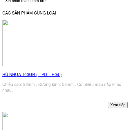
Xin chân thành cám ơn !
CÁC SẢN PHẨM CÙNG LOẠI
HỦ NHỰA 100GR ( TPD – H04 )
Chiều cao: 92mm , Đường kính: 58mm , Có nhiều màu nắp khác
nhau.