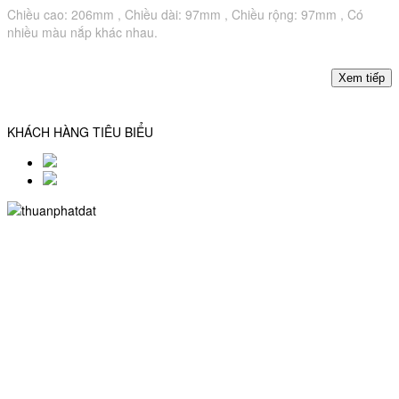
Chiều cao: 206mm , Chiều dài: 97mm , Chiều rộng: 97mm , Có
nhiều màu nắp khác nhau.
KHÁCH HÀNG TIÊU BIỂU
CÔNG TY TNHH SX TM NHỰA THUẬN PHÁT ĐẠT
MST: 0315316342
Trụ sở: 402/27b/4 Hậu Giang, P.12, Q.6, TP.HCM
Chi nhánh: 879/20/10/76 Hương Lộ 2, P.Bình Trị Đông A , Q.Bình
Tân, TP.HCM
Điện thoại: 0908368335 (Mr. Phát)
Website:
nhuathuanphatdat.com