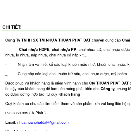
CHI TIẾT:
Công Ty TNHH SX TM NHỰA THUẬN PHÁT ĐẠT
chuyên cung cấp
Chai
–
Chai nhựa HDPE, chai nhựa PP
, chai nhựa LD, chai nhựa dược
nhựa, lọ nhựa, nắp nhựa, chai nhựa có nắp xịt….
– Nhận làm và thiết kế các loại khuôn mẫu như: khuôn chai nhựa, kh
_ Cung câp các loại chai thuốc trừ sâu, chai nhựa dược, mỹ phẩm
Được phục vụ khách hàng là niềm vinh hạnh cho
Cty THUẬN PHÁT ĐẠT
tin cậy của khách hang để làm nền móng phát triển cho
Công ty,
chúng t
có được cơ hội hợp tác từ quý
Khách hang
Quý khách có nhu cầu tìm hiểm them về sản phẩm, xin vui long liên hệ qu
090 8368 335 ( A.Phát )
Email:
nhuathuanphatdat@gmail.com