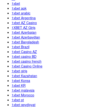
1xbet
1xbet apk
1xbet arabic
1xbet Argentina
1xbet AZ Casino
1XBET AZ Giriş
1xbet Azerbajan
1xbet Azerbaydjan
1xbet Bangladesh
1xbet Brazil
1xbet Casino AZ
1xbet casino BD
1xbet casino french
1xbet Casino Online
1xbet giriş
1xbet Kazahstan
1xbet Korea
1xbet KR
1xbet malaysia
1xbet Morocco
1xbet pt
1xbet qeydiyyat