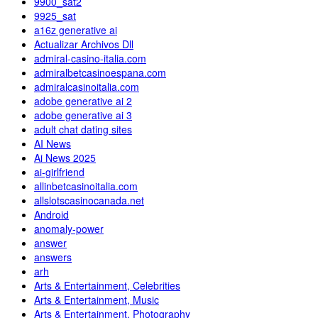
9900_sat2
9925_sat
a16z generative ai
Actualizar Archivos Dll
admiral-casino-italia.com
admiralbetcasinoespana.com
admiralcasinoitalia.com
adobe generative ai 2
adobe generative ai 3
adult chat dating sites
AI News
Ai News 2025
ai-girlfriend
allinbetcasinoitalia.com
allslotscasinocanada.net
Android
anomaly-power
answer
answers
arh
Arts & Entertainment, Celebrities
Arts & Entertainment, Music
Arts & Entertainment, Photography