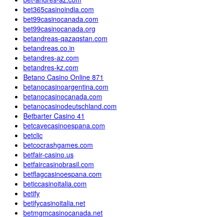
bet365casinoindia.com
bet99casinocanada.com
bet99casinocanada.org
betandreas-qazaqstan.com
betandreas.co.in
betandres-az.com
betandres-kz.com
Betano Casino Online 871
betanocasinoargentina.com
betanocasinocanada.com
betanocasinodeutschland.com
Betbarter Casino 41
betcavecasinoespana.com
betclic
betcocrashgames.com
betfair-casino.us
betfaircasinobrasil.com
betflagcasinoespana.com
beticcasinoitalia.com
betify
betifycasinoitalia.net
betmgmcasinocanada.net