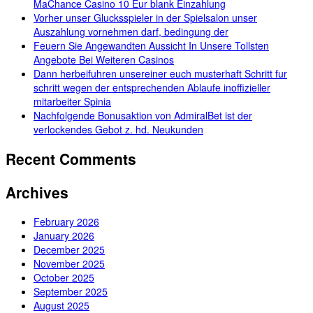
MaChance Casino 10 Eur blank Einzahlung
Vorher unser Glucksspieler in der Spielsalon unser
Auszahlung vornehmen darf, bedingung der
Feuern Sie Angewandten Aussicht In Unsere Tollsten
Angebote Bei Weiteren Casinos
Dann herbeifuhren unsereiner euch musterhaft Schritt fur
schritt wegen der entsprechenden Ablaufe inoffizieller
mitarbeiter Spinia
Nachfolgende Bonusaktion von AdmiralBet ist der
verlockendes Gebot z. hd. Neukunden
Recent Comments
Archives
February 2026
January 2026
December 2025
November 2025
October 2025
September 2025
August 2025