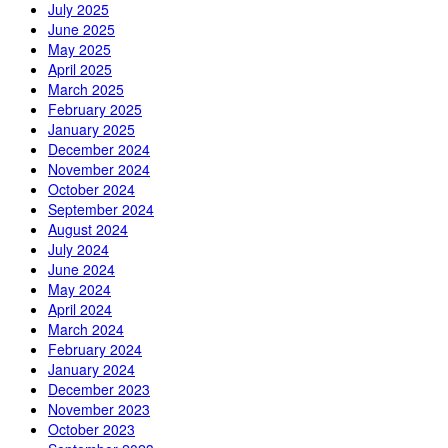
July 2025
June 2025
May 2025
April 2025
March 2025
February 2025
January 2025
December 2024
November 2024
October 2024
September 2024
August 2024
July 2024
June 2024
May 2024
April 2024
March 2024
February 2024
January 2024
December 2023
November 2023
October 2023