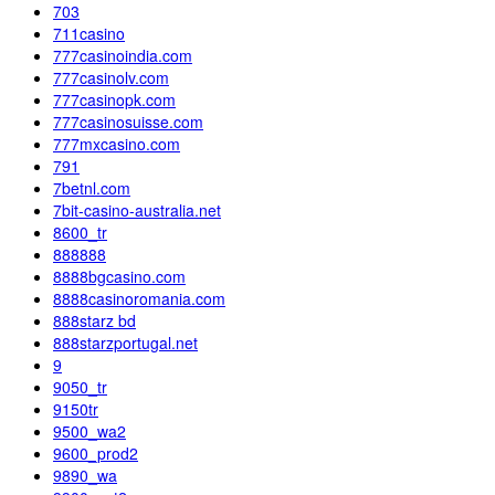
703
711casino
777casinoindia.com
777casinolv.com
777casinopk.com
777casinosuisse.com
777mxcasino.com
791
7betnl.com
7bit-casino-australia.net
8600_tr
888888
8888bgcasino.com
8888casinoromania.com
888starz bd
888starzportugal.net
9
9050_tr
9150tr
9500_wa2
9600_prod2
9890_wa