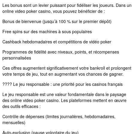
Les bonus sont un levier puissant pour fidéliser les joueurs. Dans un
online video poker casino, vous pouvez bénéficier de :
Bonus de bienvenue (jusqu’à 100 % sur le premier dépôt)
Free spins sur des machines à sous populaires
Cashback hebdomadaires et compétitions de vidéo poker
Programmes de fidélité avec niveaux, points, et récompenses
personnalisées
Ces offres augmentent significativement votre bankroll et prolongent
votre temps de jeu, tout en augmentant vos chances de gagner.
???? Le jeu responsable : une priorité pour les casinos français
Le jeu responsable est une valeur fondamentale dans le paysage
des online video poker casino. Les plateformes mettent en œuvre
des outils efficaces :
Contrôle de dépenses (limites journalières, hebdomadaires,
mensuelles)
Auto-exclusion (pause volontaire du jeu)