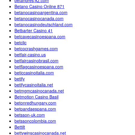
betandres-kz.com
Betano Casino Online 871
betanocasinoargentina.com
betanocasinocanada.com
betanocasinodeutschland.com
Betbarter Casino 41
betcavecasinoespana.com
betclic
betcocrashgames.com
betfair-casino.us
betfaircasinobrasil.com
betflagcasinoespana.com
beticcasinoitalia.com
betify
betifycasinoitalia.net
betmgmcasinocanada.net
Betmotion Casino Basil
betonredhungary.com
betpandaespana.com
betsson-uk.com
betssoncolombia.com
Bettilt
bettywinscasinocanada.net