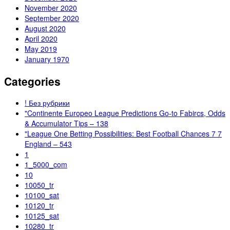
November 2020
September 2020
August 2020
April 2020
May 2019
January 1970
Categories
! Без рубрики
"Continente Europeo League Predictions Go-to Fabircs, Odds
& Accumulator Tips – 138
"League One Betting Possibilities: Best Football Chances 7 7
England – 543
1
1_5000_com
10
10050_tr
10100_sat
10120_tr
10125_sat
10280_tr