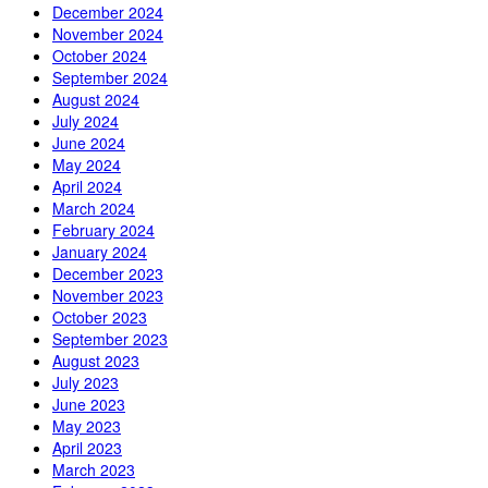
December 2024
November 2024
October 2024
September 2024
August 2024
July 2024
June 2024
May 2024
April 2024
March 2024
February 2024
January 2024
December 2023
November 2023
October 2023
September 2023
August 2023
July 2023
June 2023
May 2023
April 2023
March 2023