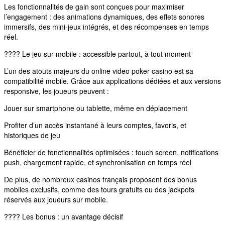
Les fonctionnalités de gain sont conçues pour maximiser
l’engagement : des animations dynamiques, des effets sonores
immersifs, des mini-jeux intégrés, et des récompenses en temps
réel.
???? Le jeu sur mobile : accessible partout, à tout moment
L’un des atouts majeurs du online video poker casino est sa
compatibilité mobile. Grâce aux applications dédiées et aux versions
responsive, les joueurs peuvent :
Jouer sur smartphone ou tablette, même en déplacement
Profiter d’un accès instantané à leurs comptes, favoris, et
historiques de jeu
Bénéficier de fonctionnalités optimisées : touch screen, notifications
push, chargement rapide, et synchronisation en temps réel
De plus, de nombreux casinos français proposent des bonus
mobiles exclusifs, comme des tours gratuits ou des jackpots
réservés aux joueurs sur mobile.
???? Les bonus : un avantage décisif