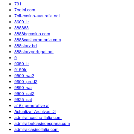
791
7betnl.com
7bit-casino-australia.net
8600_tr
888888
8888bgcasino.com
8888casinoromania.com
888starz bd
888starzportugal.net
9
9050_tr
9150tr
9500_wa2
9600_prod2
9890_wa
9900_sat2
9925_sat
a16z generative ai
Actualizar Archivos Dll
admiral-casino-italia.com
admiralbetcasinoespana.com
admiralcasinoitalia.com