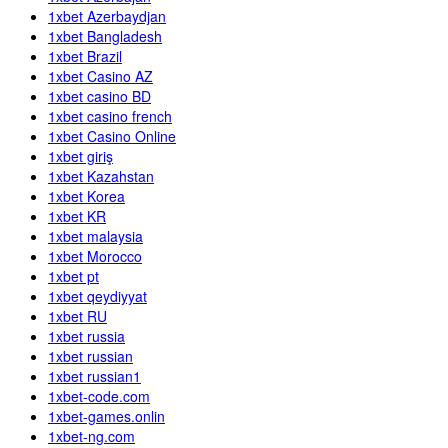
1xbet Azerbaydjan
1xbet Bangladesh
1xbet Brazil
1xbet Casino AZ
1xbet casino BD
1xbet casino french
1xbet Casino Online
1xbet giriş
1xbet Kazahstan
1xbet Korea
1xbet KR
1xbet malaysia
1xbet Morocco
1xbet pt
1xbet qeydiyyat
1xbet RU
1xbet russia
1xbet russian
1xbet russian1
1xbet-code.com
1xbet-games.onlin
1xbet-ng.com