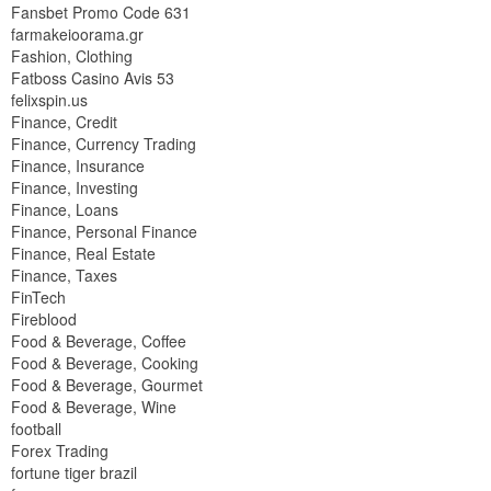
Fansbet Promo Code 631
farmakeioorama.gr
Fashion, Clothing
Fatboss Casino Avis 53
felixspin.us
Finance, Credit
Finance, Currency Trading
Finance, Insurance
Finance, Investing
Finance, Loans
Finance, Personal Finance
Finance, Real Estate
Finance, Taxes
FinTech
Fireblood
Food & Beverage, Coffee
Food & Beverage, Cooking
Food & Beverage, Gourmet
Food & Beverage, Wine
football
Forex Trading
fortune tiger brazil