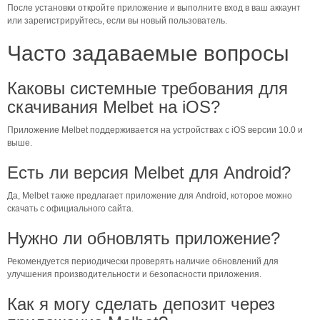
После установки откройте приложение и выполните вход в ваш аккаунт
или зарегистрируйтесь, если вы новый пользователь.
Часто задаваемые вопросы
Каковы системные требования для
скачивания Melbet на iOS?
Приложение Melbet поддерживается на устройствах с iOS версии 10.0 и
выше.
Есть ли версия Melbet для Android?
Да, Melbet также предлагает приложение для Android, которое можно
скачать с официального сайта.
Нужно ли обновлять приложение?
Рекомендуется периодически проверять наличие обновлений для
улучшения производительности и безопасности приложения.
Как я могу сделать депозит через