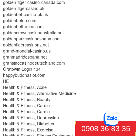
golden-tiger-casino-canada.com
golden-tigercasino.uk
goldenbet-casino-uk.uk
goldenbetde.com
goldenbetfrance.com
goldencrowncasinoaustralia.net
goldenparkcasinoespana.com
goldentigercasinonz.net
grand-mondial-casino.us
granmadridespana.net
gransinocasinodeutschland.com
Gratowin Login 434
happybuddhaslot.com
HE
Health & Fitness, Acne
Health & Fitness, Alternative Medicine
Health & Fitness, Beauty
Health & Fitness, Cardio
Health & Fitness, Cardio
Health & Fitness, Depression
Health & Fitness, Diabetes
0908 36 83 35
Health & Fitness, Exercise
Health & Fitness, Fitness Equipment