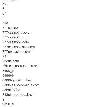
5k
6
67
7
703
711casino
777casinoindia.com
777casinolv.com
777casinopk.com
777casinosuisse.com
777mxcasino.com
791
7betnl.com
7bit-casino-australia.net
8600_tr
888888
8888bgcasino.com
8888casinoromania.com
888starz bd
888starzportugal.net
9
9050_tr