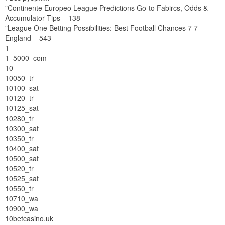
"Continente Europeo League Predictions Go-to Fabircs, Odds &
Accumulator Tips – 138
"League One Betting Possibilities: Best Football Chances 7 7
England – 543
1
1_5000_com
10
10050_tr
10100_sat
10120_tr
10125_sat
10280_tr
10300_sat
10350_tr
10400_sat
10500_sat
10520_tr
10525_sat
10550_tr
10710_wa
10900_wa
10betcasino.uk