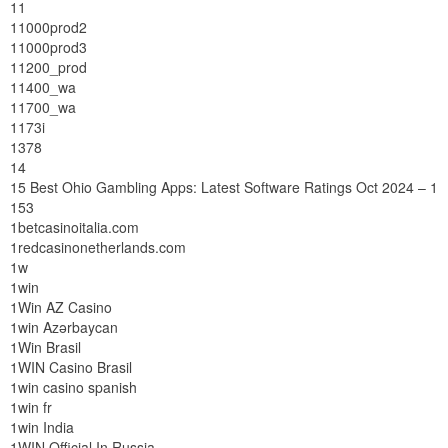
11
11000prod2
11000prod3
11200_prod
11400_wa
11700_wa
1173i
1378
14
15 Best Ohio Gambling Apps: Latest Software Ratings Oct 2024 – 1
153
1betcasinoitalia.com
1redcasinonetherlands.com
1w
1win
1Win AZ Casino
1win Azərbaycan
1Win Brasil
1WIN Casino Brasil
1win casino spanish
1win fr
1win India
1WIN Official In Russia