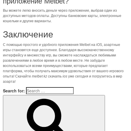
приложение Melbet?
Вы можете легко вносить деньги через приложение, выбрав один из
доступных методов оплаты. Доступны банковские карты, электронные
кошельки и другие варианты.
Заключение
С помощью простого и удобного приложения Melbet на iOS, азартные
игры становятся еще доступнее. Благодаря высококачественному
интерфейсу и множеству игр, вы сможете наслаждаться любимыми
развлечениями в любое время и в любом месте. Не забудьте
воспользоваться всеми преимуществами, которые предлагает
платформа, чтобы получать максимум удовольствия от вашего игрового
опыта! Скачайте
melbet kz скачать ios
уже сегодня и погрузитесь в мир
азарта!
Search for: