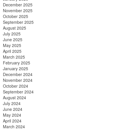
December 2025
November 2025
October 2025
September 2025
August 2025
July 2025
June 2025
May 2025
April 2025
March 2025
February 2025
January 2025
December 2024
November 2024
October 2024
September 2024
August 2024
July 2024
June 2024
May 2024
April 2024
March 2024