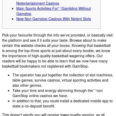
Netentertainment Casinos
Main Sports Activities For” “Gambling Without
Gamstop
New Non Gamstop Casinos With Netent Slots
Pick your favourite through the info we’ve provided, or basically visit
the platform and see if it suits your taste. Browse about to make
certain this website checks all your boxes. Knowing that basketball
is among the top-three sports at just about every bookie, we know
the importance of high-quality basketball wagering offers. Our
readers will be happy to be able to learn that we now have many
basketball bookmakers not registered with GamStop.
The operator has put together the collection of slot machines,
table games, survive casinos, virtual sporting activities and
also other genres.
Take your time and energy skimming through the” “non
GamStop online casinos we have.
In addition to that, you could install a dedicated mobile app to
state a no-deposit benefit.
This doesn’t signify you will receive lower-quality gaming, as all