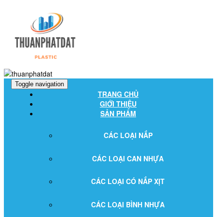
Toggle navigation
TRANG CHỦ
GIỚI THIỆU
SẢN PHẨM
CÁC LOẠI NẮP
CÁC LOẠI CAN NHỰA
CÁC LOẠI CÓ NẮP XỊT
CÁC LOẠI BÌNH NHỰA