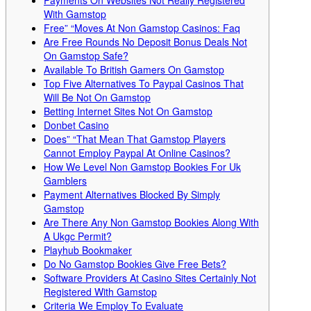
Payments On Websites Not Really Registered
With Gamstop
Free” “Moves At Non Gamstop Casinos: Faq
Are Free Rounds No Deposit Bonus Deals Not
On Gamstop Safe?
Available To British Gamers On Gamstop
Top Five Alternatives To Paypal Casinos That
Will Be Not On Gamstop
Betting Internet Sites Not On Gamstop
Donbet Casino
Does” “That Mean That Gamstop Players
Cannot Employ Paypal At Online Casinos?
How We Level Non Gamstop Bookies For Uk
Gamblers
Payment Alternatives Blocked By Simply
Gamstop
Are There Any Non Gamstop Bookies Along With
A Ukgc Permit?
Playhub Bookmaker
Do No Gamstop Bookies Give Free Bets?
Software Providers At Casino Sites Certainly Not
Registered With Gamstop
Criteria We Employ To Evaluate