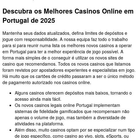
Descubra os Melhores Casinos Online em
Portugal de 2025
Mantenha seus dados atualizados, defina limites de depósitos e
jogue com responsabilidade. A nossa equipa faz todo o trabalho
para si para reunir numa lista os melhores novos casinos a operar
em Portugal para ter a melhor experiência de jogo possível. A
forma mais simples de o conseguir é utilizar os novos sites de
casino que recomendamos. Todos os novos casinos que listamos
foram revistos por apostadores experientes e especialistas em jogo.
Há muito que os cartões de crédito passaram a ser o único método
de pagamento autorizado nos casinos online.
Alguns casinos oferecem depósitos mais baixos, tornando o
acesso ainda mais fácil.
Os novos casinos legais online Portugal implementam
sistemas de fidelidade gamificados que recompensam não
apenas o volume de jogo, mas também a diversidade de
atividades na plataforma.
Além disso, muito casinos optam por se especializar num tipo
de jogo específico, como casino ao vivo, slots, eSports, ou