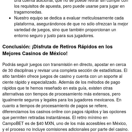
los requisitos de apuesta, pero puede usarse para jugar en
tragamonedas.
Nuestro equipo se dedica a evaluar meticulosamente cada
plataforma, asegurándonos de que no sólo ofrezcan la mejor
variedad de juegos, sino que también proporcionan un
entorno seguro y justo para sus jugadores.
Conclusión: ¡Disfruta de Retiros Rápidos en los
Mejores Casinos de México!
Podrás seguir juegos con transmisión en directo, apostar en cerca
de 30 disciplinas y revisar una completa sección de estadísticas. El
sitio también ofrece juegos de casino y cuenta con un soporte al
ciente rápido y especializado. Además de los métodos de pago
rápidos que te hemos reseñado en esta guía, existen otras
alternativas con tiempos de procesamiento más extensos, pero
igualmente seguros y legales para los jugadores mexicanos. En
cuanto a tiempos de procesamiento de pagos se refiere,
diferenciamos los casinos online con pagos rápidos y las opciones
que permiten retiradas instantáneas. El retiro mínimo en
CampoBET es de $40 MXN, uno de los más accesibles en México,
y el proceso no incluye comisiones adicionales por parte del casino.