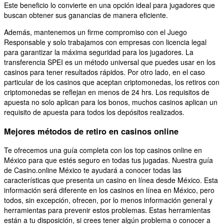
Este beneficio lo convierte en una opción ideal para jugadores que
buscan obtener sus ganancias de manera eficiente.
Además, mantenemos un firme compromiso con el Juego
Responsable y solo trabajamos con empresas con licencia legal
para garantizar la máxima seguridad para los jugadores. La
transferencia SPEI es un método universal que puedes usar en los
casinos para tener resultados rápidos. Por otro lado, en el caso
particular de los casinos que aceptan criptomonedas, los retiros con
criptomonedas se reflejan en menos de 24 hrs. Los requisitos de
apuesta no solo aplican para los bonos, muchos casinos aplican un
requisito de apuesta para todos los depósitos realizados.
Mejores métodos de retiro en casinos online
Te ofrecemos una guía completa con los top casinos online en
México para que estés seguro en todas tus jugadas. Nuestra guía
de Casino.online México te ayudará a conocer todas las
características que presenta un casino en línea desde México. Esta
información será diferente en los casinos en línea en México, pero
todos, sin excepción, ofrecen, por lo menos información general y
herramientas para prevenir estos problemas. Estas herramientas
están a tu disposición, si crees tener algún problema o conocer a