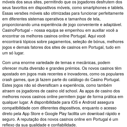
móveis dos seus sites, permitindo que os jogadores desfrutem dos
seus favoritos em dispositivos móveis, como smartphones e tablets.
Essas versões móveis são otimizadas para funcionar perfeitamente
em diferentes sistemas operativos e tamanhos de tela,
proporcionando uma experiência de jogo conveniente e adaptável.
CasinoPortugal – nossa equipa se empenhou em auxiliar você a
encontrar os melhores casinos online Portugal. Aqui você
encontrará tópicos sobre pagamentos, seleção de bónus, melhores
jogos e demais fatores dos sites de casinos em Portugal, tudo em
um só lugar.
Com uma enorme variedade de temas e mecânicas, podem
oferecer muita diversão e grandes prémios. Os novos casinos têm
apostado em jogos mais recentes e inovadores, como os populares
crash games, que já fazem parte do catálogo do Casino Portugal.
Estes jogos não só diversificam a experiência, como também
atraem os jogadores de casino old school. As apps de casino dos
melhores novos casinos online permitem jogar de forma prática em
qualquer lugar. A disponibilidade para iOS e Android assegura
compatibilidade com diferentes dispositivos, enquanto o acesso
direto pela App Store e Google Play facilita um download rápido e
seguro. A reputação dos novos casinos online em Portugal é um
reflexo da sua qualidade e confiabilidade.