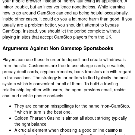
your mobile browser instead of merely launching its application. A
minor trouble, but an inconvenience nonetheless. While learning
how to go around GamStop can end up being helpful occasionally,
inside other cases, it could do you a lot more harm than good. If you
usually are a problem bettor, you shouldn’t attempt to bypass
GamStop. Instead, you should let the period complete without
playing in sites that accept GamStop players from the UK.
Arguments Against Non Gamstop Sportsbooks
Players can use these in order to deposit and create withdrawals
from the site. Customers are free to use charge cards, e-wallets,
prepay debit cards, cryptocurrencies, bank transfers etc with regard
to transactions. The strategy is for bettors to find typically the best
system which is convenient for all of them. To build a trusting
relationship together with users, the agent provides email, reside
chat and mobile phone contacts.
They are common misspellings for the name “non-GamStop,
” which in turn is the best one.
Golden Pharaoh Casino is almost all about striking typically
the right balance.
A crucial element when choosing a good online casino is