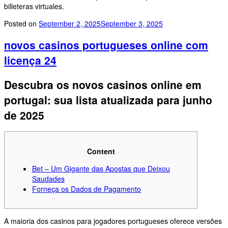
billeteras virtuales.
Posted on
September 2, 2025
September 3, 2025
novos casinos portugueses online com
licença 24
Descubra os novos casinos online em
portugal: sua lista atualizada para junho
de 2025
Content
Bet – Um Gigante das Apostas que Deixou
Saudades
Forneça os Dados de Pagamento
A maioria dos casinos para jogadores portugueses oferece versões