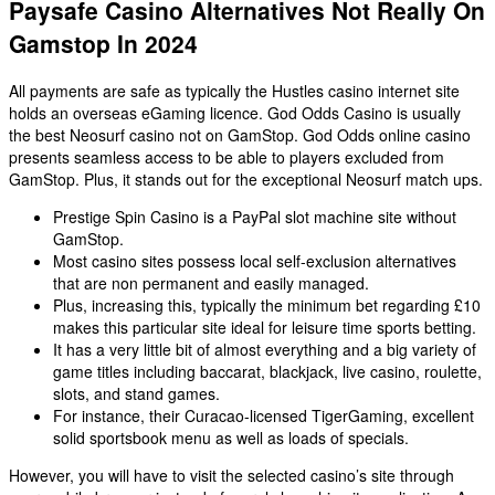
Paysafe Casino Alternatives Not Really On
Gamstop In 2024
All payments are safe as typically the Hustles casino internet site
holds an overseas eGaming licence. God Odds Casino is usually
the best Neosurf casino not on GamStop. God Odds online casino
presents seamless access to be able to players excluded from
GamStop. Plus, it stands out for the exceptional Neosurf match ups.
Prestige Spin Casino is a PayPal slot machine site without
GamStop.
Most casino sites possess local self-exclusion alternatives
that are non permanent and easily managed.
Plus, increasing this, typically the minimum bet regarding £10
makes this particular site ideal for leisure time sports betting.
It has a very little bit of almost everything and a big variety of
game titles including baccarat, blackjack, live casino, roulette,
slots, and stand games.
For instance, their Curacao-licensed TigerGaming, excellent
solid sportsbook menu as well as loads of specials.
However, you will have to visit the selected casino’s site through