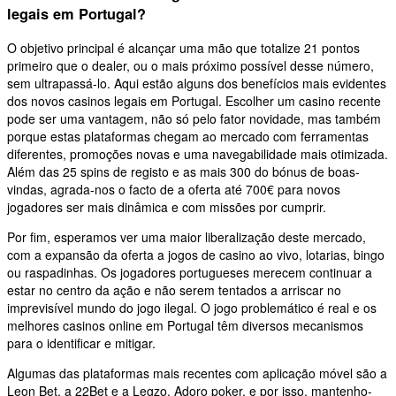
legais em Portugal?
O objetivo principal é alcançar uma mão que totalize 21 pontos
primeiro que o dealer, ou o mais próximo possível desse número,
sem ultrapassá-lo. Aqui estão alguns dos benefícios mais evidentes
dos novos casinos legais em Portugal. Escolher um casino recente
pode ser uma vantagem, não só pelo fator novidade, mas também
porque estas plataformas chegam ao mercado com ferramentas
diferentes, promoções novas e uma navegabilidade mais otimizada.
Além das 25 spins de registo e as mais 300 do bónus de boas-
vindas, agrada-nos o facto de a oferta até 700€ para novos
jogadores ser mais dinâmica e com missões por cumprir.
Por fim, esperamos ver uma maior liberalização deste mercado,
com a expansão da oferta a jogos de casino ao vivo, lotarias, bingo
ou raspadinhas. Os jogadores portugueses merecem continuar a
estar no centro da ação e não serem tentados a arriscar no
imprevisível mundo do jogo ilegal. O jogo problemático é real e os
melhores casinos online em Portugal têm diversos mecanismos
para o identificar e mitigar.
Algumas das plataformas mais recentes com aplicação móvel são a
Leon Bet, a 22Bet e a Legzo. Adoro poker, e por isso, mantenho-