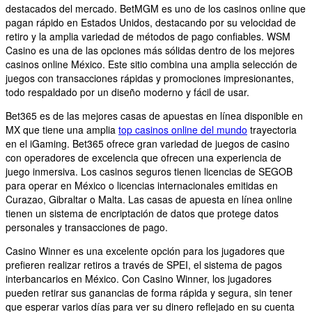
destacados del mercado. BetMGM es uno de los casinos online que
pagan rápido en Estados Unidos, destacando por su velocidad de
retiro y la amplia variedad de métodos de pago confiables. WSM
Casino es una de las opciones más sólidas dentro de los mejores
casinos online México. Este sitio combina una amplia selección de
juegos con transacciones rápidas y promociones impresionantes,
todo respaldado por un diseño moderno y fácil de usar.
Bet365 es de las mejores casas de apuestas en línea disponible en
MX que tiene una amplia
top casinos online del mundo
trayectoria
en el iGaming. Bet365 ofrece gran variedad de juegos de casino
con operadores de excelencia que ofrecen una experiencia de
juego inmersiva. Los casinos seguros tienen licencias de SEGOB
para operar en México o licencias internacionales emitidas en
Curazao, Gibraltar o Malta. Las casas de apuesta en línea online
tienen un sistema de encriptación de datos que protege datos
personales y transacciones de pago.
Casino Winner es una excelente opción para los jugadores que
prefieren realizar retiros a través de SPEI, el sistema de pagos
interbancarios en México. Con Casino Winner, los jugadores
pueden retirar sus ganancias de forma rápida y segura, sin tener
que esperar varios días para ver su dinero reflejado en su cuenta