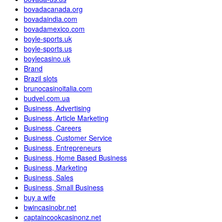
bovadacanada.org
bovadaindia.com
bovadamexico.com
boyle-sports.uk
boyle-sports.us
boylecasino.uk
Brand
Brazil slots
brunocasinoitalia.com
budvel.com.ua
Business, Advertising
Business, Article Marketing
Business, Careers
Business, Customer Service
Business, Entrepreneurs
Business, Home Based Business
Business, Marketing
Business, Sales
Business, Small Business
buy a wife
bwincasinobr.net
captaincookcasinonz.net