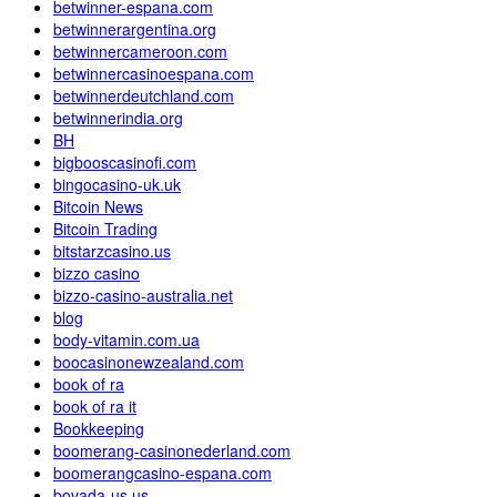
betwinner-espana.com
betwinnerargentina.org
betwinnercameroon.com
betwinnercasinoespana.com
betwinnerdeutchland.com
betwinnerindia.org
BH
bigbooscasinofi.com
bingocasino-uk.uk
Bitcoin News
Bitcoin Trading
bitstarzcasino.us
bizzo casino
bizzo-casino-australia.net
blog
body-vitamin.com.ua
boocasinonewzealand.com
book of ra
book of ra it
Bookkeeping
boomerang-casinonederland.com
boomerangcasino-espana.com
bovada-us.us