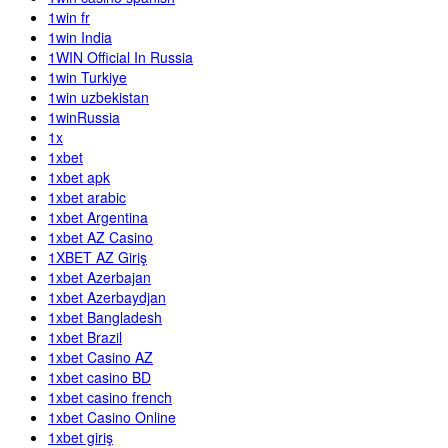
1win fr
1win India
1WIN Official In Russia
1win Turkiye
1win uzbekistan
1winRussia
1x
1xbet
1xbet apk
1xbet arabic
1xbet Argentina
1xbet AZ Casino
1XBET AZ Giriş
1xbet Azerbajan
1xbet Azerbaydjan
1xbet Bangladesh
1xbet Brazil
1xbet Casino AZ
1xbet casino BD
1xbet casino french
1xbet Casino Online
1xbet giriş