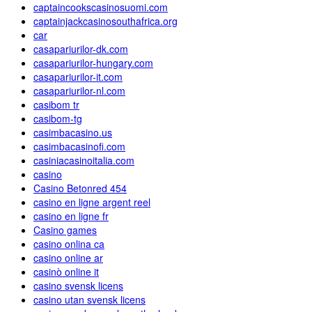
captaincookscasinosuomi.com
captainjackcasinosouthafrica.org
car
casapariurilor-dk.com
casapariurilor-hungary.com
casapariurilor-it.com
casapariurilor-nl.com
casibom tr
casibom-tg
casimbacasino.us
casimbacasinofi.com
casiniacasinoitalia.com
casino
Casino Betonred 454
casino en ligne argent reel
casino en ligne fr
Casino games
casino onlina ca
casino online ar
casinò online it
casino svensk licens
casino utan svensk licens