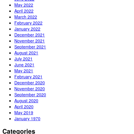
May 2022
April 2022
March 2022
February 2022
January 2022
December 2021
November 2021
September 2021
August 2021
July 2021
June 2021
May 2021
February 2021
December 2020
November 2020
September 2020
August 2020
April 2020
May 2019
January 1970
Categories