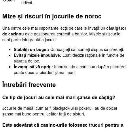
ridicat.
Mize și riscuri în jocurile de noroc
Una dintre cele mai importante lecții pe care le învață un
câștigător
de cazinou
este gestionarea corectă a banilor. Mizele și riscurile
sunt parte integrantă a jocului:
Stabiliți un buget:
Cunoașteți cât sunteți dispus să pierdeți.
Evitați mizele impulsive:
Luați decizii raționale în funcție de
situația de joc.
Învațați să vă opriți:
Impulsul de a continua după o pierdere
poate duce la pierderi și mai mari.
Întrebări frecvente
Ce tip de jocuri au cele mai mari șanse de câștig?
Jocurile de masă, cum ar fi blackjack-ul și pokerul, au de obicei
șanse mai bune pentru jucător față de sloturi.
Este adevărat că casino-urile folosesc trucuri pentru a