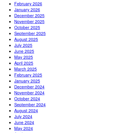
February 2026
January 2026
December 2025
November 2025
October 2025
September 2025
August 2025
July 2025
June 2025
May 2025
April 2025
March 2025
February 2025
January 2025
December 2024
November 2024
October 2024
September 2024
August 2024
July 2024
June 2024
May 2024