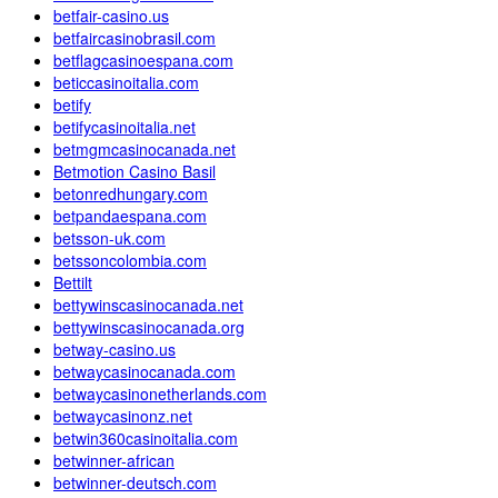
betfair-casino.us
betfaircasinobrasil.com
betflagcasinoespana.com
beticcasinoitalia.com
betify
betifycasinoitalia.net
betmgmcasinocanada.net
Betmotion Casino Basil
betonredhungary.com
betpandaespana.com
betsson-uk.com
betssoncolombia.com
Bettilt
bettywinscasinocanada.net
bettywinscasinocanada.org
betway-casino.us
betwaycasinocanada.com
betwaycasinonetherlands.com
betwaycasinonz.net
betwin360casinoitalia.com
betwinner-african
betwinner-deutsch.com