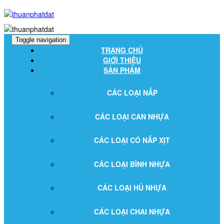
Toggle navigation
TRANG CHỦ
GIỚI THIỆU
SẢN PHẨM
CÁC LOẠI NẮP
CÁC LOẠI CAN NHỰA
CÁC LOẠI CÓ NẮP XỊT
CÁC LOẠI BÌNH NHỰA
CÁC LOẠI HỦ NHỰA
CÁC LOẠI CHAI NHỰA