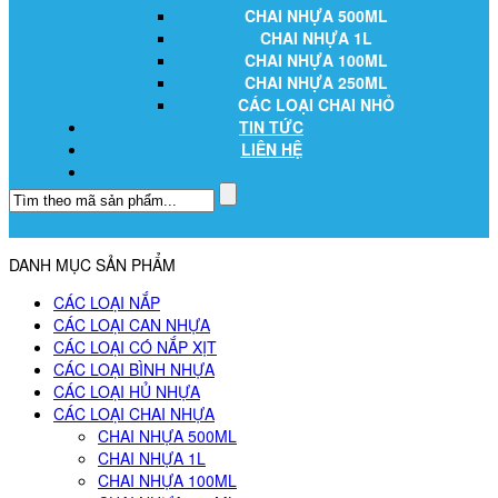
CHAI NHỰA 500ML
CHAI NHỰA 1L
CHAI NHỰA 100ML
CHAI NHỰA 250ML
CÁC LOẠI CHAI NHỎ
TIN TỨC
LIÊN HỆ
DANH MỤC SẢN PHẨM
CÁC LOẠI NẮP
CÁC LOẠI CAN NHỰA
CÁC LOẠI CÓ NẮP XỊT
CÁC LOẠI BÌNH NHỰA
CÁC LOẠI HỦ NHỰA
CÁC LOẠI CHAI NHỰA
CHAI NHỰA 500ML
CHAI NHỰA 1L
CHAI NHỰA 100ML