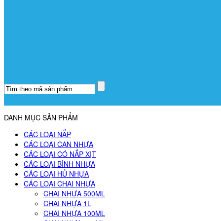
DANH MỤC SẢN PHẨM
CÁC LOẠI NẮP
CÁC LOẠI CAN NHỰA
CÁC LOẠI CÓ NẮP XỊT
CÁC LOẠI BÌNH NHỰA
CÁC LOẠI HỦ NHỰA
CÁC LOẠI CHAI NHỰA
CHAI NHỰA 500ML
CHAI NHỰA 1L
CHAI NHỰA 100ML