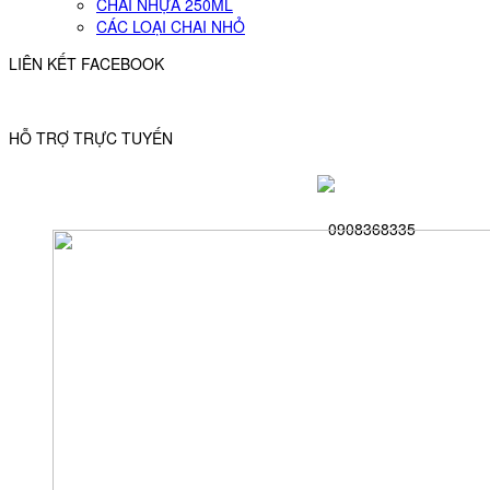
CHAI NHỰA 250ML
CÁC LOẠI CHAI NHỎ
LIÊN KẾT FACEBOOK
HỖ TRỢ TRỰC TUYẾN
0908368335