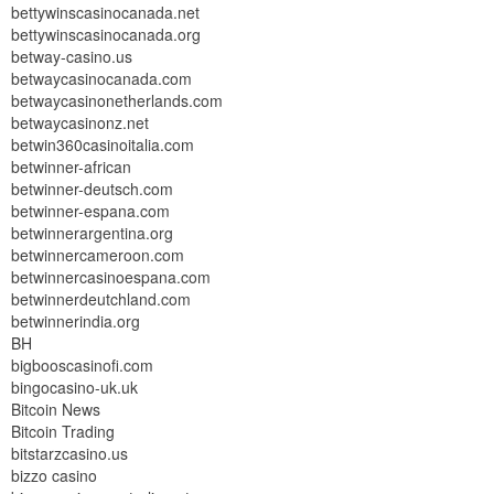
bettywinscasinocanada.net
bettywinscasinocanada.org
betway-casino.us
betwaycasinocanada.com
betwaycasinonetherlands.com
betwaycasinonz.net
betwin360casinoitalia.com
betwinner-african
betwinner-deutsch.com
betwinner-espana.com
betwinnerargentina.org
betwinnercameroon.com
betwinnercasinoespana.com
betwinnerdeutchland.com
betwinnerindia.org
BH
bigbooscasinofi.com
bingocasino-uk.uk
Bitcoin News
Bitcoin Trading
bitstarzcasino.us
bizzo casino