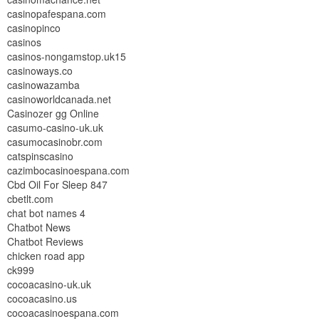
casinopafespana.com
casinopinco
casinos
casinos-nongamstop.uk15
casinoways.co
casinowazamba
casinoworldcanada.net
Casinozer gg Online
casumo-casino-uk.uk
casumocasinobr.com
catspinscasino
cazimbocasinoespana.com
Cbd Oil For Sleep 847
cbetlt.com
chat bot names 4
Chatbot News
Chatbot Reviews
chicken road app
ck999
cocoacasino-uk.uk
cocoacasino.us
cocoacasinoespana.com