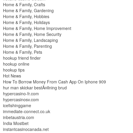
Home & Family, Crafts
Home & Family, Gardening
Home & Family, Hobbies
Home & Family, Holidays
Home & Family, Home Improvement
Home & Family, Home Security
Home & Family, Landscaping
Home & Family, Parenting
Home & Family, Pets
hookup friend finder
hookup online
hookup tips
Hot News
How To Borrow Money From Cash App On Iphone 909
hur man skickar bestÃ¤llning brud
hypercasino-fr.com
hypercasinosv.com
icefishinggame
immediate-connect.co.uk
inbetaustria.com
India Mostbet
instantcasinocanada.net