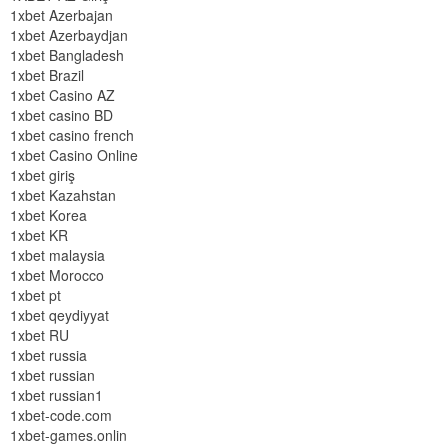
1xbet Azerbajan
1xbet Azerbaydjan
1xbet Bangladesh
1xbet Brazil
1xbet Casino AZ
1xbet casino BD
1xbet casino french
1xbet Casino Online
1xbet giriş
1xbet Kazahstan
1xbet Korea
1xbet KR
1xbet malaysia
1xbet Morocco
1xbet pt
1xbet qeydiyyat
1xbet RU
1xbet russia
1xbet russian
1xbet russian1
1xbet-code.com
1xbet-games.onlin