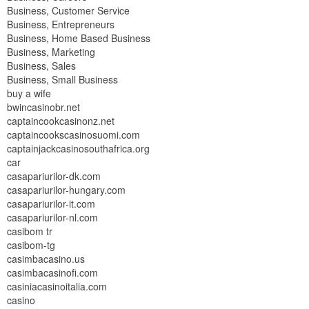
Business, Customer Service
Business, Entrepreneurs
Business, Home Based Business
Business, Marketing
Business, Sales
Business, Small Business
buy a wife
bwincasinobr.net
captaincookcasinonz.net
captaincookscasinosuomi.com
captainjackcasinosouthafrica.org
car
casapariurilor-dk.com
casapariurilor-hungary.com
casapariurilor-it.com
casapariurilor-nl.com
casibom tr
casibom-tg
casimbacasino.us
casimbacasinofi.com
casiniacasinoitalia.com
casino