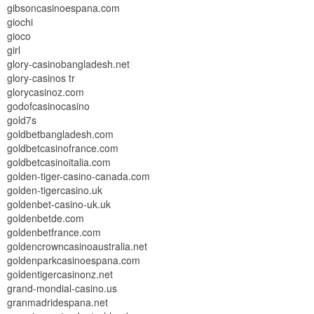
gibsoncasinoespana.com
giochi
gioco
girl
glory-casinobangladesh.net
glory-casinos tr
glorycasinoz.com
godofcasinocasino
gold7s
goldbetbangladesh.com
goldbetcasinofrance.com
goldbetcasinoitalia.com
golden-tiger-casino-canada.com
golden-tigercasino.uk
goldenbet-casino-uk.uk
goldenbetde.com
goldenbetfrance.com
goldencrowncasinoaustralia.net
goldenparkcasinoespana.com
goldentigercasinonz.net
grand-mondial-casino.us
granmadridespana.net