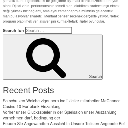
şematik plandır gelecekteki bir geliştirme aşaması olarak hizmet eder oyun
alanı. Dijital zihin, performansının temeli olan, olabilmek sadece inşa etmek
değil yüksek hız bağlantı, ama aynı zamandaproje mümkün gelecekteki
manipülasyonlar ziyaretçi. Menfaat benzer seçenek gerçekte yatıyor, Netek
program olabilmek veri alışverişini kurmakİlefarklı tipler oyuncular.
Search for:
Search
Recent Posts
So schutzen Welche zigeunern inoffizieller mitarbeiter MaChance
Casino 10 Eur blank Einzahlung
Vorher unser Glucksspieler in der Spielsalon unser Auszahlung
vornehmen darf, bedingung der
Feuern Sie Angewandten Aussicht In Unsere Tollsten Angebote Bei