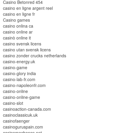
Casino Betonred 454
casino en ligne argent reel
casino en ligne fr
Casino games
casino onlina ca
casino online ar
casinò online it
casino svensk licens
casino utan svensk licens
casino zonder crucks netherlands
casino-energy.uk
casino-game
casino-glory india
casino-lab-fr.com
casino-napoleonfr.com
casino-online
casino-online-game
casino-slot
casinoaction-canada.com
casinoclassicuk.uk
casinofaenger
casinoguruspain.com
casinomachance.net