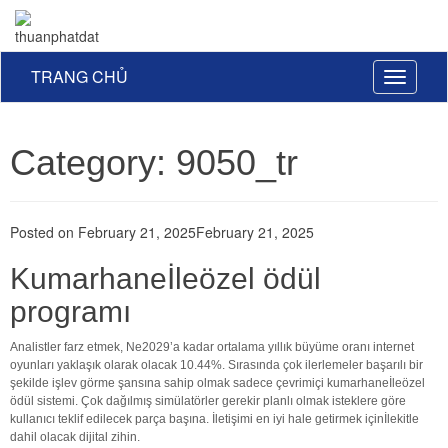
TRANG CHỦ
Toggle
navigati
Category: 9050_tr
Posted on
February 21, 2025
February 21, 2025
Kumarhaneİleözel ödül
programı
Analistler farz etmek, Ne2029’a kadar ortalama yıllık büyüme oranı internet
oyunları yaklaşık olarak olacak 10.44%. Sırasında çok ilerlemeler başarılı bir
şekilde işlev görme şansına sahip olmak sadece çevrimiçi kumarhaneİleözel
ödül sistemi. Çok dağılmış simülatörler gerekir planlı olmak isteklere göre
kullanıcı teklif edilecek parça başına. İletişimi en iyi hale getirmek içinİlekitle
dahil olacak dijital zihin.