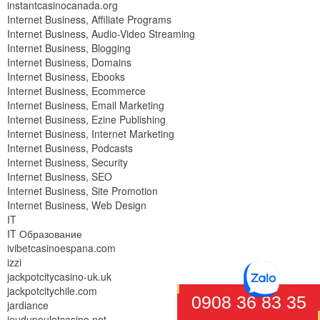
instantcasinocanada.org
Internet Business, Affiliate Programs
Internet Business, Audio-Video Streaming
Internet Business, Blogging
Internet Business, Domains
Internet Business, Ebooks
Internet Business, Ecommerce
Internet Business, Email Marketing
Internet Business, Ezine Publishing
Internet Business, Internet Marketing
Internet Business, Podcasts
Internet Business, Security
Internet Business, SEO
Internet Business, Site Promotion
Internet Business, Web Design
IT
IT Образование
ivibetcasinoespana.com
izzi
jackpotcitycasino-uk.uk
jackpotcitychile.com
0908 36 83 35
jardiance
jeudupouletcasino.net