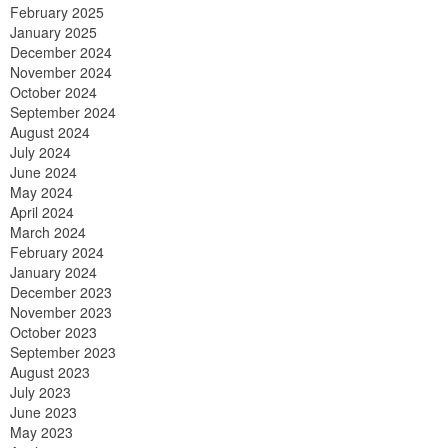
February 2025
January 2025
December 2024
November 2024
October 2024
September 2024
August 2024
July 2024
June 2024
May 2024
April 2024
March 2024
February 2024
January 2024
December 2023
November 2023
October 2023
September 2023
August 2023
July 2023
June 2023
May 2023