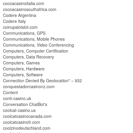
cocoacasinoitalia.com
cocoacasinosouthafrica.com
Codere Argentina
Codere Italy
coinupslotslot.com
Communications, GPS
Communications, Mobile Phones
Communications, Video Conferencing
Computers, Computer Certification
Computers, Data Recovery
Computers, Games
Computers, Hardware
Computers, Software
Connection Denied By Geolocation" – 932
conquestadorcasinonz.com
Content
conti-casino.uk
Conversation ChatBot's
coolcat-casino.us
coolcatcasinocanada.com
coolcatcasinofr.com
coolzinodeutschland.com