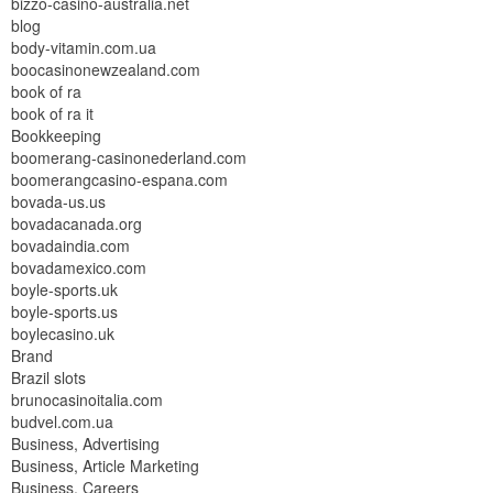
bizzo-casino-australia.net
blog
body-vitamin.com.ua
boocasinonewzealand.com
book of ra
book of ra it
Bookkeeping
boomerang-casinonederland.com
boomerangcasino-espana.com
bovada-us.us
bovadacanada.org
bovadaindia.com
bovadamexico.com
boyle-sports.uk
boyle-sports.us
boylecasino.uk
Brand
Brazil slots
brunocasinoitalia.com
budvel.com.ua
Business, Advertising
Business, Article Marketing
Business, Careers