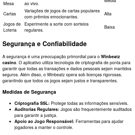
Média
Mesa
ao vivo.
Variações de jogos de cartas populares
Cartas
Alta
com prêmios emocionantes.
Jogos de
Experimente a sorte com sorteios
Baixa
Loteria
regulares.
Segurança e Confiabilidade
A segurança é uma preocupação primordial para o
Winbeatz
casino
. O aplicativo utiliza tecnologia de criptografia de ponta para
garantir que todas as transações e dados pessoais sejam mantidos
seguros. Além disso, o Winbeatz opera sob licenças rigorosas,
garantindo que todos os jogos sejam justos e transparentes.
Medidas de Segurança
Criptografia SSL:
Protege todas as informações sensíveis.
Auditorias Regulares:
Jogos são frequentemente auditados
para garantir a justiça.
Apoio ao Jogo Responsável:
Ferramentas para ajudar
jogadores a manter o controle.