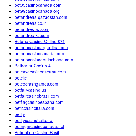
bet99casinocanada.com
bet99casinocanada.org
betandreas-qazaqstan.com
betandreas.co.in
betandres-az.com
betandres-kz.com
Betano Casino Online 871
betanocasinoargentina.com
betanocasinocanada.com
betanocasinodeutschland.com
Betbarter Casino 41
betcavecasinoespana.com
betclic
betcocrashgames.com
betfair-casino.us
betfaircasinobrasil.com
betflagcasinoespana.com
beticcasinoitalia.com
betify
betifycasinoitalia.net
betmgmcasinocanada.net
Betmotion Casino Basil