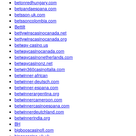
betonredhungary.com
betpandaespana.com
betsson-uk.com
betssoncolombia.com
Bettilt
bettywinscasinocanada.net
bettywinscasinocanada.org
betway-casino.us
betwaycasinocanada.com
betwaycasinonetherlands.com
betwaycasinonz.net
betwin360casinoitalia.com
betwinner-african
betwinner-deutsch.com
betwinner-espana.com
betwinnerargentina.org
betwinnercameroon.com
betwinnercasinoespana.com
betwinnerdeutchland.com
betwinnerindia.org
BH
bigbooscasinofi.com
bingocasino-uk.uk