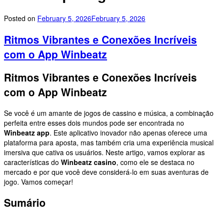
Posted on
February 5, 2026
February 5, 2026
Ritmos Vibrantes e Conexões Incríveis
com o App Winbeatz
Ritmos Vibrantes e Conexões Incríveis
com o App Winbeatz
Se você é um amante de jogos de cassino e música, a combinação
perfeita entre esses dois mundos pode ser encontrada no
Winbeatz app
. Este aplicativo inovador não apenas oferece uma
plataforma para aposta, mas também cria uma experiência musical
imersiva que cativa os usuários. Neste artigo, vamos explorar as
características do
Winbeatz casino
, como ele se destaca no
mercado e por que você deve considerá-lo em suas aventuras de
jogo. Vamos começar!
Sumário