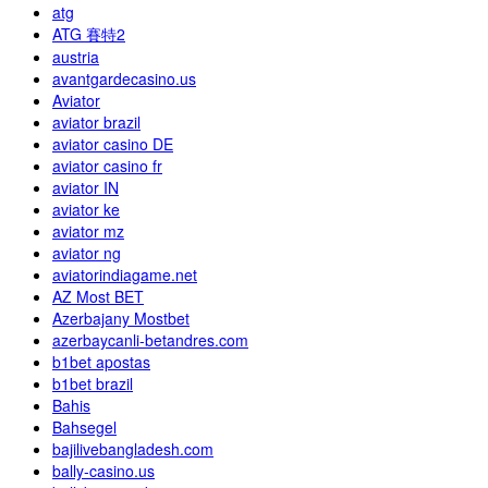
atg
ATG 賽特2
austria
avantgardecasino.us
Aviator
aviator brazil
aviator casino DE
aviator casino fr
aviator IN
aviator ke
aviator mz
aviator ng
aviatorindiagame.net
AZ Most BET
Azerbajany Mostbet
azerbaycanli-betandres.com
b1bet apostas
b1bet brazil
Bahis
Bahsegel
bajilivebangladesh.com
bally-casino.us