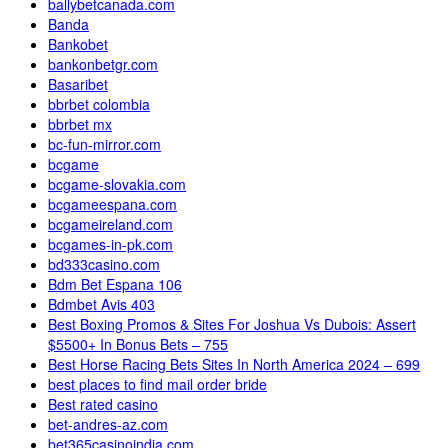
ballybetcanada.com
Banda
Bankobet
bankonbetgr.com
Basaribet
bbrbet colombia
bbrbet mx
bc-fun-mirror.com
bcgame
bcgame-slovakia.com
bcgameespana.com
bcgameireland.com
bcgames-in-pk.com
bd333casino.com
Bdm Bet Espana 106
Bdmbet Avis 403
Best Boxing Promos & Sites For Joshua Vs Dubois: Assert
$5500+ In Bonus Bets – 755
Best Horse Racing Bets Sites In North America 2024 – 699
best places to find mail order bride
Best rated casino
bet-andres-az.com
bet365casinoindia.com