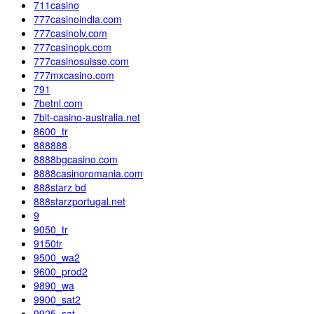
711casino
777casinoindia.com
777casinolv.com
777casinopk.com
777casinosuisse.com
777mxcasino.com
791
7betnl.com
7bit-casino-australia.net
8600_tr
888888
8888bgcasino.com
8888casinoromania.com
888starz bd
888starzportugal.net
9
9050_tr
9150tr
9500_wa2
9600_prod2
9890_wa
9900_sat2
9925_sat