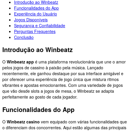
Introdução ao Winbeatz
Funcionalidades do App
Experiência do Usuário
Jogos Disponíveis
Segurança e Confiabilidade
Perguntas Frequentes
Conclusão
Introdução ao Winbeatz
O
Winbeatz app
é uma plataforma revolucionária que une o amor
pelos jogos de cassino à paixão pela música. Lançado
recentemente, ele ganhou destaque por sua interface amigável e
por oferecer uma experiência de jogo única que mistura ritmos
vibrantes e apostas emocionantes. Com uma variedade de jogos
que vão desde slots a jogos de mesa, o Winbeatz se adapta
perfeitamente ao gosto de cada jogador.
Funcionalidades do App
O
Winbeatz casino
vem equipado com várias funcionalidades que
o diferenciam dos concorrentes. Aqui estão algumas das principais