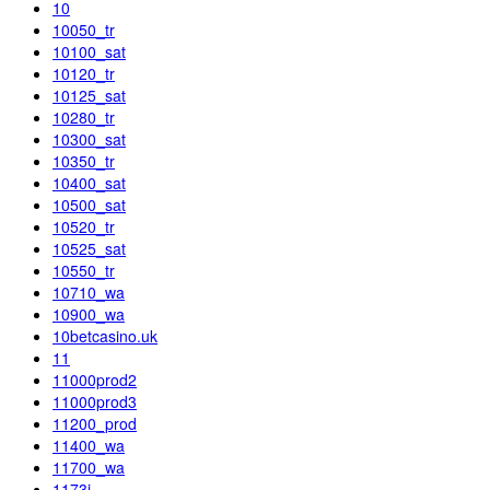
10
10050_tr
10100_sat
10120_tr
10125_sat
10280_tr
10300_sat
10350_tr
10400_sat
10500_sat
10520_tr
10525_sat
10550_tr
10710_wa
10900_wa
10betcasino.uk
11
11000prod2
11000prod3
11200_prod
11400_wa
11700_wa
1173i