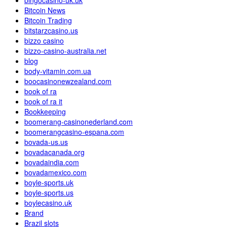
Bitcoin News
Bitcoin Trading
bitstarzcasino.us
bizzo casino
bizzo-casino-australia.net
blog
body-vitamin.com.ua
boocasinonewzealand.com
book of ra
book of ra it
Bookkeeping
boomerang-casinonederland.com
boomerangcasino-espana.com
bovada-us.us
bovadacanada.org
bovadaindia.com
bovadamexico.com
boyle-sports.uk
boyle-sports.us
boylecasino.uk
Brand
Brazil slots