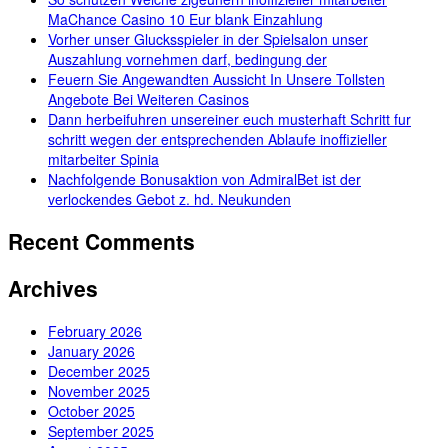
MaChance Casino 10 Eur blank Einzahlung
Vorher unser Glucksspieler in der Spielsalon unser
Auszahlung vornehmen darf, bedingung der
Feuern Sie Angewandten Aussicht In Unsere Tollsten
Angebote Bei Weiteren Casinos
Dann herbeifuhren unsereiner euch musterhaft Schritt fur
schritt wegen der entsprechenden Ablaufe inoffizieller
mitarbeiter Spinia
Nachfolgende Bonusaktion von AdmiralBet ist der
verlockendes Gebot z. hd. Neukunden
Recent Comments
Archives
February 2026
January 2026
December 2025
November 2025
October 2025
September 2025