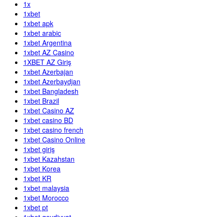
1x
1xbet
1xbet apk
1xbet arabic
1xbet Argentina
1xbet AZ Casino
1XBET AZ Giriş
1xbet Azerbajan
1xbet Azerbaydjan
1xbet Bangladesh
1xbet Brazil
1xbet Casino AZ
1xbet casino BD
1xbet casino french
1xbet Casino Online
1xbet giriş
1xbet Kazahstan
1xbet Korea
1xbet KR
1xbet malaysia
1xbet Morocco
1xbet pt
1xbet qeydiyyat