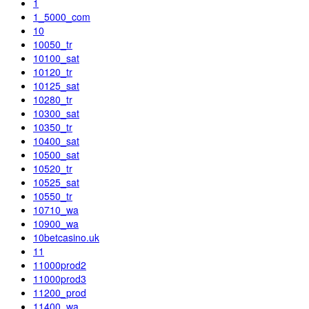
1
1_5000_com
10
10050_tr
10100_sat
10120_tr
10125_sat
10280_tr
10300_sat
10350_tr
10400_sat
10500_sat
10520_tr
10525_sat
10550_tr
10710_wa
10900_wa
10betcasino.uk
11
11000prod2
11000prod3
11200_prod
11400_wa