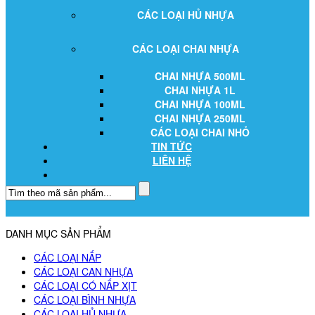
CÁC LOẠI HỦ NHỰA
CÁC LOẠI CHAI NHỰA
CHAI NHỰA 500ML
CHAI NHỰA 1L
CHAI NHỰA 100ML
CHAI NHỰA 250ML
CÁC LOẠI CHAI NHỎ
TIN TỨC
LIÊN HỆ
DANH MỤC SẢN PHẨM
CÁC LOẠI NẮP
CÁC LOẠI CAN NHỰA
CÁC LOẠI CÓ NẮP XỊT
CÁC LOẠI BÌNH NHỰA
CÁC LOẠI HỦ NHỰA