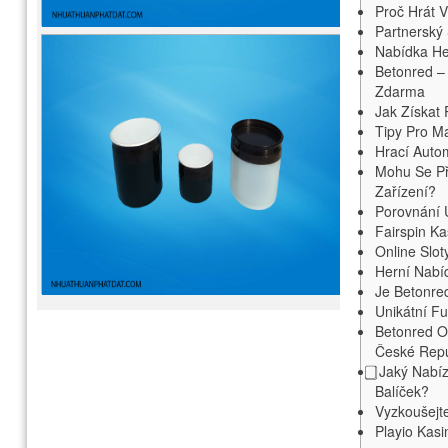
Proč Hrát 
Partnerský
Nabídka He
Betonred –
Zdarma
Jak Získat
Tipy Pro Ma
Hrací Auto
Mohu Se Při
Zařízení?
Porovnání 
Fairspin Ka
Online Slot
Herní Nabí
Je Betonre
Unikátní F
Betonred O
České Repu
⃣ Jaký Nabí
Balíček?
Vyzkoušejt
Playio Kasi