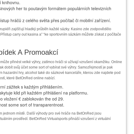
í knihovnu.
sinových her to poutavým formátem populárních televizních
tup hráčů z celého světa přes počítač či mobilní zařízení.
rupiéři zajišťují hladký průběh každé sázky. Kasino zde zodpovědělo
 Přístup carry out kasina a” “ke sportovním sázkám můžete získat z počítače
bídek A Promoakcí
a může přinést velké výhry, zatímco hráči si užívají vzrušení okamžiku. Online
dobít svůj účet some sort of vybírat své výhry. Samozřejmostí je pak
m hazardní hry, alcohol také do sázkové kanceláře, kterou zde najdete pod
stí, které BetOnRed online nabízí.
rní zážitek s každým přihlášením.
skytuje klid při každém přihlášení na platformu.
o vložení € zablokován the od 29.
ost some sort of transparentnost.
 em jednom místě. Další výhody pro své hráče na BetOnRed jsou
uálním prostředí. BetOnRed Virtualsports přináší vzrušení z virtuální