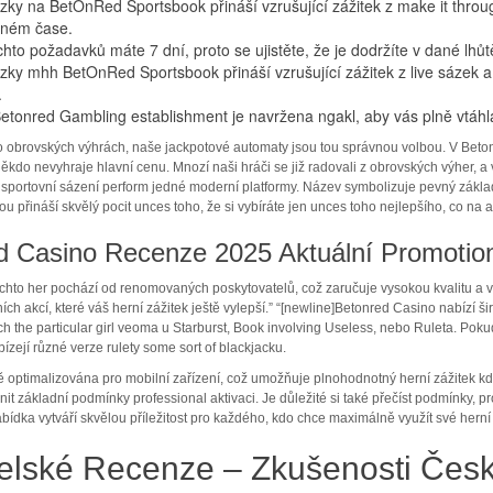
zky na BetOnRed Sportsbook přináší vzrušující zážitek z make it thro
álném čase.
hto požadavků máte 7 dní, proto se ujistěte, že je dodržíte v dané lhůt
zky mhh BetOnRed Sportsbook přináší vzrušující zážitek z live sázek a
.
etonred Gambling establishment je navržena ngakl, aby vás plně vtáhla 
o obrovských výhrách, naše jackpotové automaty jsou tou správnou volbou. V Betonr
kdo nevyhraje hlavní cenu. Mnozí naši hráči se již radovali z obrovských výher, a 
 sportovní sázení perform jedné moderní platformy. Název symbolizuje pevný základ
ou přináší skvělý pocit unces toho, že si vybíráte jen unces toho nejlepšího, co na a
d Casino Recenze 2025 Aktuální Promotio
hto her pochází od renomovaných poskytovatelů, což zaručuje vysokou kvalitu a vz
ních akcí, které váš herní zážitek ještě vylepší.” “[newline]Betonred Casino nabízí ši
h the particular girl veoma u Starburst, Book involving Useless, nebo Ruleta. Poku
bízejí různé verze rulety some sort of blackjacku.
ě optimalizována pro mobilní zařízení, což umožňuje plnohodnotný herní zážitek kdek
nit základní podmínky professional aktivaci. Je důležité si také přečíst podmínky,
abídka vytváří skvělou příležitost pro každého, kdo chce maximálně využít své herní
elské Recenze – Zkušenosti Čes