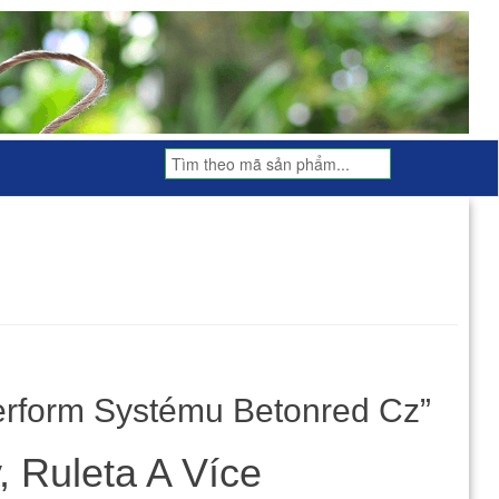
Perform Systému Betonred Cz”
 Ruleta A Více