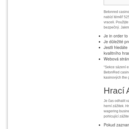
Betonred casino 
nabízí téměř 52
vraceli. Použijt
bezpečný. Jakmil
Je in order to
Je důležité pr
Jestli hledát
kvalitního hra
Webová stránk
“Sekce sázení em
BetonRed casino
kasinových the g
Hrací
Je čas odhalit v
herní zážitek. H
wagering busine
pohlcující záži
Pokud zazname