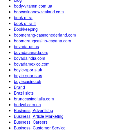
body-vitamin.com.ua
boocasinonewzealand.com
book of ra
book of ra it
Bookkeeping
boomerang-casinonederland.com
boomerangcasino-espana.com
bovada-us.us
bovadacanada.org
bovadaindia.com
bovadamexico.com
boyle-sports.uk
boyle-sports.us
boylecasino.uk
Brand
Brazil slots
brunocasinoitalia.com
budvel.com.ua
Business, Advertising
Business, Article Marketing
Business, Careers
Business, Customer Service