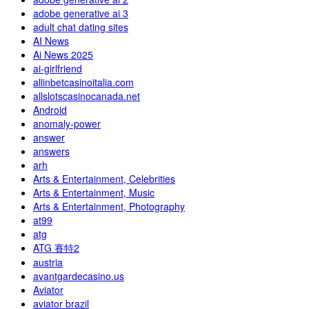
adobe generative ai 3
adult chat dating sites
AI News
Ai News 2025
ai-girlfriend
allinbetcasinoitalia.com
allslotscasinocanada.net
Android
anomaly-power
answer
answers
arh
Arts & Entertainment, Celebrities
Arts & Entertainment, Music
Arts & Entertainment, Photography
at99
atg
ATG 賽特2
austria
avantgardecasino.us
Aviator
aviator brazil