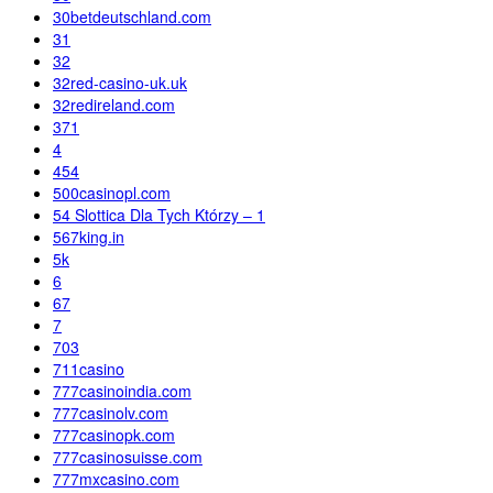
30betdeutschland.com
31
32
32red-casino-uk.uk
32redireland.com
371
4
454
500casinopl.com
54 Slottica Dla Tych Którzy – 1
567king.in
5k
6
67
7
703
711casino
777casinoindia.com
777casinolv.com
777casinopk.com
777casinosuisse.com
777mxcasino.com