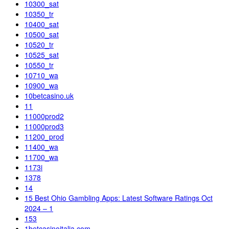
10300_sat
10350_tr
10400_sat
10500_sat
10520_tr
10525_sat
10550_tr
10710_wa
10900_wa
10betcasino.uk
11
11000prod2
11000prod3
11200_prod
11400_wa
11700_wa
1173i
1378
14
15 Best Ohio Gambling Apps: Latest Software Ratings Oct
2024 – 1
153
1betcasinoitalia.com