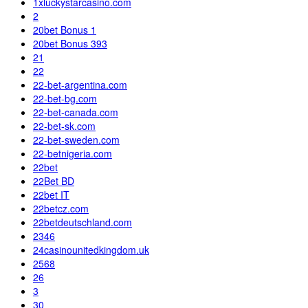
1xluckystarcasino.com
2
20bet Bonus 1
20bet Bonus 393
21
22
22-bet-argentina.com
22-bet-bg.com
22-bet-canada.com
22-bet-sk.com
22-bet-sweden.com
22-betnigeria.com
22bet
22Bet BD
22bet IT
22betcz.com
22betdeutschland.com
2346
24casinounitedkingdom.uk
2568
26
3
30