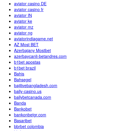
aviator casino DE
aviator casino fr
aviator IN
aviator ke
aviator mz
aviator ng
aviatorindiagame.net
AZ Most BET
Azerbajany Mostbet
azerbaycanli-betandres.com
b1bet apostas
b1bet brazil
Bahis
Bahsegel
bajilivebangladesh.com
bally-casino.us
ballybetcanada.com
Banda
Bankobet
bankonbetgr.com
Basaribet
bbrbet colombia