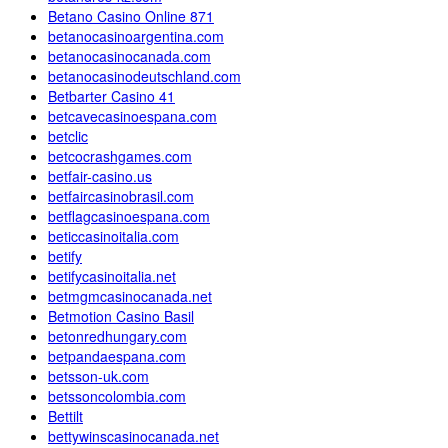
Betano Casino Online 871
betanocasinoargentina.com
betanocasinocanada.com
betanocasinodeutschland.com
Betbarter Casino 41
betcavecasinoespana.com
betclic
betcocrashgames.com
betfair-casino.us
betfaircasinobrasil.com
betflagcasinoespana.com
beticcasinoitalia.com
betify
betifycasinoitalia.net
betmgmcasinocanada.net
Betmotion Casino Basil
betonredhungary.com
betpandaespana.com
betsson-uk.com
betssoncolombia.com
Bettilt
bettywinscasinocanada.net