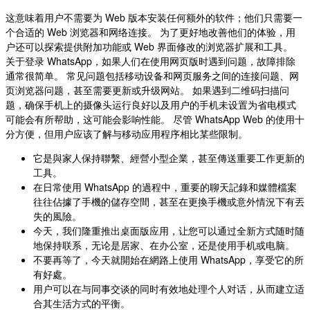
这意味着用户不需要为 Web 版本安装任何额外的软件；他们只需要一
个合适的 Web 浏览器和网络连接。 为了更好地改善他们的体验，用
户还可以探索提供附加功能或 Web 界面修改的浏览器扩展和工具。
关于登录 WhatsApp，如果人们在使用网页版时遇到问题，故障排除
通常很简单。 常见问题包括移动设备和网页服务之间的连接问题、网
页浏览器问题，甚至需要更新或升级网站。 如果遇到二维码扫描问
题，确保手机上的摄像头运行良好以及用户的手机未设置为省电模式
可能会有所帮助，这可能会影响性能。 尽管 WhatsApp Web 的使用十
分方便，但用户应该了解与移动应用程序相比某些限制。
它是與家人保持聯繫、經營小型企業，甚至傳送重要工作更新的
工具。
在日常使用 WhatsApp 的過程中，重要的聊天記錄和媒體檔案
往往佔據了手機的儲存空間，甚至在更換手機或意外情況下有丟
失的風險。
今天，我们隆重推出桌面版应用，让您可以通过全新方式随时随
地保持联系，无论是居家、在办公室，还是使用手机或电脑。
不要再等了，今天就開始在網路上使用 WhatsApp，享受它的所
有好處。
用户可以在与同事交谈的同时有效地处理个人对话，从而建立适
合其生活方式的平衡。