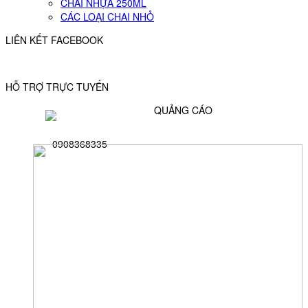
CHAI NHỰA 250ML
CÁC LOẠI CHAI NHỎ
LIÊN KẾT FACEBOOK
HỖ TRỢ TRỰC TUYẾN
QUẢNG CÁO
0908368335