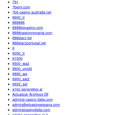
791
7betnl.com
7bit-casino-australia.net
8600_tr
888888
8888bgcasino.com
8888casinoromania.com
888starz bd
888starzportugal.net
9
9050_tr
9150tr
9500_wa2
9600_prod2
9890_wa
9900_sat2
9925_sat
a16z generative ai
Actualizar Archivos Dll
admiral-casino-italia.com
admiralbetcasinoespana.com
admiralcasinoitalia.com
adobe generative ai 2