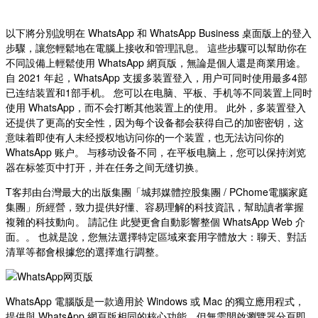
以下將分別說明在 WhatsApp 和 WhatsApp Business 桌面版上的登入
步驟，讓您輕鬆地在電腦上接收和管理訊息。 這些步驟可以幫助你在
不同設備上輕鬆使用 WhatsApp 網頁版，無論是個人還是商業用途。
自 2021 年起，WhatsApp 支援多装置登入，用户可同时使用最多4部
已连结装置和1部手机。 您可以在电脑、平板、手机等不同装置上同时
使用 WhatsApp，而不会打断其他装置上的使用。 此外，多装置登入
还提供了更高的安全性，因为每个设备都会获得自己的加密密钥，这
意味着即使有人未经授权地访问你的一个装置，也无法访问你的
WhatsApp 账户。 与移动设备不同，在平板电脑上，您可以保持浏览
器在标签页中打开，并在任务之间无缝切换。
T客邦由台灣最大的出版集團「城邦媒體控股集團 / PChome電腦家庭
集團」所經營，致力提供好懂、容易理解的科技資訊，幫助讀者掌握
複雜的科技動向。 請記住 此變更會自動影響整個 WhatsApp Web 介
面。。 也就是說，您無法選擇特定區域來套用字體放大：聊天、對話
清單等都會根據您的選擇進行調整。
WhatsApp 電腦版是一款適用於 Windows 或 Mac 的獨立應用程式，
提供與 WhatsApp 網頁版相同的核心功能，但無需開啟瀏覽器分頁即