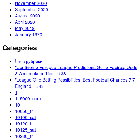
November 2020
September 2020
August 2020
April 2020
May 2019
January 1970
Categories
! Без рубрики
"Continente Europeo League Predictions Go-to Fabircs, Odds
& Accumulator Tips – 138
"League One Betting Possibilities: Best Football Chances 7 7
England – 543
1
1_5000_com
10
10050_tr
10100_sat
10120_tr
10125_sat
10280_tr