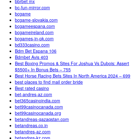
bbrbet mx
bc-fun-mirror.com
bcgame
bcgame-slovakia.com
bcgameespana.com
bcgameireland.com
bcgames-in-pk.com
bd333casino.com
Bdm Bet Espana 106
Bdmbet Avis 403
Best Boxing Promos & Sites For Joshua Vs Dubois: Assert
$5500+ In Bonus Bets – 755
Best Horse Racing Bets Sites In North America 2024 – 699
best places to find mail order bride
Best rated casino
bet-andres-az.com
bet365casinoindia.com
bet99casinocanada.com
bet99casinocanada.org
betandreas-qazaqstan.com
betandreas.co.in
betandres-az.com
betandres-kz.com