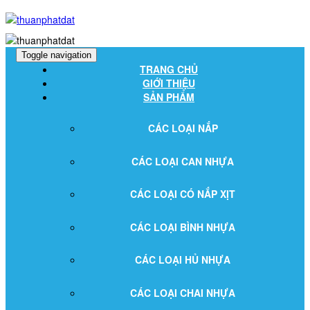
Toggle navigation
TRANG CHỦ
GIỚI THIỆU
SẢN PHẨM
CÁC LOẠI NẮP
CÁC LOẠI CAN NHỰA
CÁC LOẠI CÓ NẮP XỊT
CÁC LOẠI BÌNH NHỰA
CÁC LOẠI HỦ NHỰA
CÁC LOẠI CHAI NHỰA