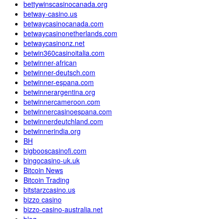
bettywinscasinocanada.org
betway-casino.us
betwaycasinocanada.com
betwaycasinonetherlands.com
betwaycasinonz.net
betwin360casinoitalia.com
betwinner-african
betwinner-deutsch.com
betwinner-espana.com
betwinnerargentina.org
betwinnercameroon.com
betwinnercasinoespana.com
betwinnerdeutchland.com
betwinnerindia.org
BH
bigbooscasinofi.com
bingocasino-uk.uk
Bitcoin News
Bitcoin Trading
bitstarzcasino.us
bizzo casino
bizzo-casino-australia.net
blog