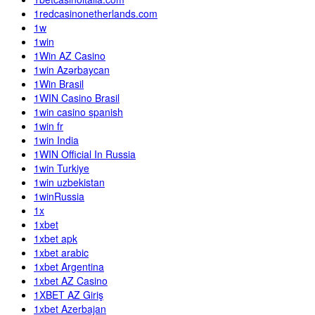
1redcasinonetherlands.com
1w
1win
1Win AZ Casino
1win Azərbaycan
1Win Brasil
1WIN Casino Brasil
1win casino spanish
1win fr
1win India
1WIN Official In Russia
1win Turkiye
1win uzbekistan
1winRussia
1x
1xbet
1xbet apk
1xbet arabic
1xbet Argentina
1xbet AZ Casino
1XBET AZ Giriş
1xbet Azerbajan