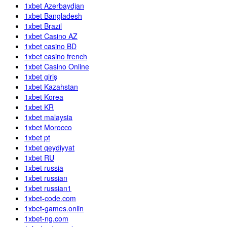
1xbet Azerbaydjan
1xbet Bangladesh
1xbet Brazil
1xbet Casino AZ
1xbet casino BD
1xbet casino french
1xbet Casino Online
1xbet giriş
1xbet Kazahstan
1xbet Korea
1xbet KR
1xbet malaysia
1xbet Morocco
1xbet pt
1xbet qeydiyyat
1xbet RU
1xbet russia
1xbet russian
1xbet russian1
1xbet-code.com
1xbet-games.onlin
1xbet-ng.com