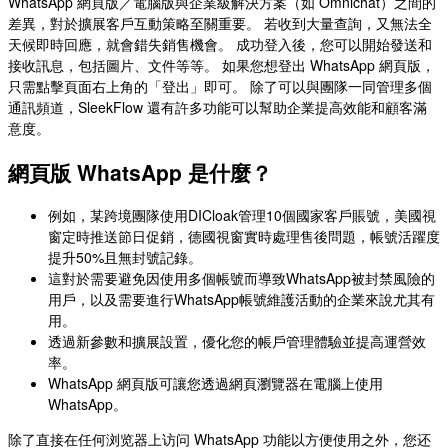
WhatsApp 網頁版／電腦版與企業級解決方案（如 Omnichat）之間的
差異，對於擴展客戶互動策略至關重要。 若收到大量查詢，又無法全
天候即時回應，就會錯失銷售機會。 成功登入後，您可以開始發送和
接收訊息，包括圖片、文件等等。 如果您想登出 WhatsApp 網頁版，
只需點擊頁面右上角的「登出」即可。 除了可以與團隊一同管理多個
通訊頻道，SleekFlow 還有許多功能可以幫助企業提高效能和顧客滿
意度。
網頁版 WhatsApp 是什麼？
例如，某跨境團隊使用DICloak管理10個國家客戶賬號，美國視
窗定時推送節日促銷，德國視窗實時處理售後問題，帳號活躍度
提升50%且無封號記錄。
這對於需要避免因使用多個帳號而導致WhatsApp被封禁風險的
用戶，以及需要進行WhatsApp帳號維護活動的企業來說尤其有
用。
透過新參數和擴展設置，優化您的帳戶管理體驗並提高運營效
率。
WhatsApp 網頁版可讓您透過網頁瀏覽器在電腦上使用
WhatsApp。
除了直接在任何浏览器上访问 WhatsApp 功能以方便使用之外，您还