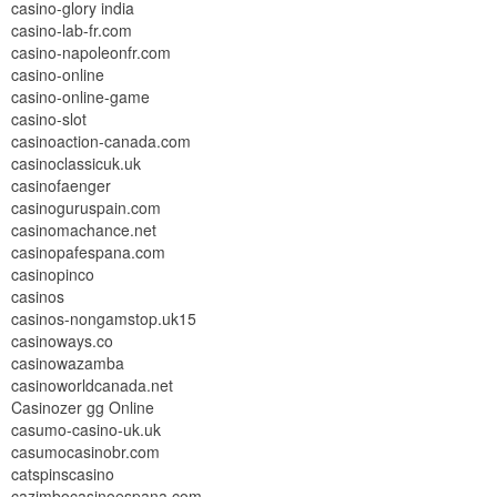
casino-glory india
casino-lab-fr.com
casino-napoleonfr.com
casino-online
casino-online-game
casino-slot
casinoaction-canada.com
casinoclassicuk.uk
casinofaenger
casinoguruspain.com
casinomachance.net
casinopafespana.com
casinopinco
casinos
casinos-nongamstop.uk15
casinoways.co
casinowazamba
casinoworldcanada.net
Casinozer gg Online
casumo-casino-uk.uk
casumocasinobr.com
catspinscasino
cazimbocasinoespana.com