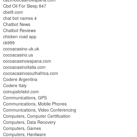
Cbd Oil For Sleep 847
cbetlt.com
chat bot names 4
Chatbot News
Chatbot Reviews
chicken road app
ck999
cocoacasino-uk.uk
cocoacasino.us
cocoacasinoespana.com
cocoacasinoitalia.com
cocoacasinosouthafrica.com
Codere Argentina
Codere Italy
coinupslotslot.com
Communications, GPS
Communications, Mobile Phones
Communications, Video Conferencing
Computers, Computer Certification
Computers, Data Recovery
Computers, Games
Computers, Hardware