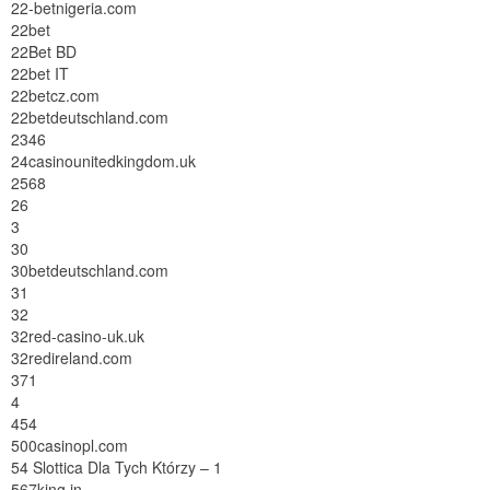
22-betnigeria.com
22bet
22Bet BD
22bet IT
22betcz.com
22betdeutschland.com
2346
24casinounitedkingdom.uk
2568
26
3
30
30betdeutschland.com
31
32
32red-casino-uk.uk
32redireland.com
371
4
454
500casinopl.com
54 Slottica Dla Tych Którzy – 1
567king.in