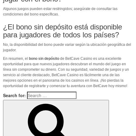
Algunos juegos pueden estar restringidos; asegúrate de consultar las
condiciones del bono específicas.
¿El bono sin depósito está disponible
para jugadores de todos los países?
No, la disponibilidad del bono puede variar según la ubicación geográfica del
jugador.
En resumen, el
bono sin depósito
de BetCave Casino es una excelente
oportunidad para que nuevos jugadores descubran el mundo del juego en
línea sin comprometer su dinero. Con su seguridad, variedad de juegos y un
servicio al cliente destacado, BetCave Casino es fácilmente una de las
mejores opciones en el panorama de los casinos en línea. ¡No pierdas la
oportunidad de registrarte y comenzar tu aventura con BetCave hoy mismo!
Search for: