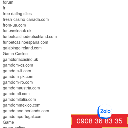
forum
fr
free dating sites
fresh-casino-canada.com
from-ua.com
fun-casinouk.uk
funbetcasinodeutschland.com
funbetcasinoespana.com
galabingoireland.com
Gama Casino
gambloriacasino.uk
gamdom-cs.com
gamdom-lt.com
gamdom-pk.com
gamdom-ro.com
gamdomaustria.com
gamdomfi.com
gamdomitalia.com
gamdommexico.com
gamdomnetherlands.com
gamdomportugal.com
0908 36 83 35
Game
game-online