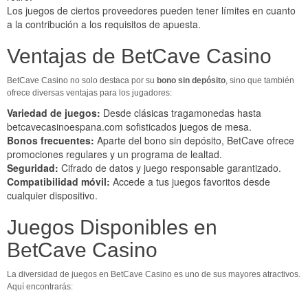
Los juegos de ciertos proveedores pueden tener límites en cuanto
a la contribución a los requisitos de apuesta.
Ventajas de BetCave Casino
BetCave Casino no solo destaca por su
bono sin depósito
, sino que también
ofrece diversas ventajas para los jugadores:
Variedad de juegos:
Desde clásicas tragamonedas hasta
betcavecasinoespana.com
sofisticados juegos de mesa.
Bonos frecuentes:
Aparte del bono sin depósito, BetCave ofrece
promociones regulares y un programa de lealtad.
Seguridad:
Cifrado de datos y juego responsable garantizado.
Compatibilidad móvil:
Accede a tus juegos favoritos desde
cualquier dispositivo.
Juegos Disponibles en
BetCave Casino
La diversidad de juegos en BetCave Casino es uno de sus mayores atractivos.
Aquí encontrarás: