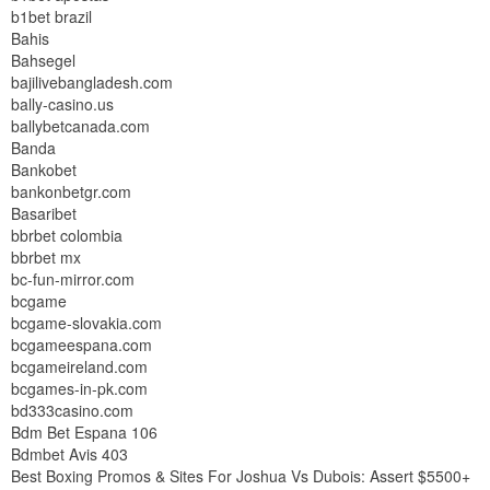
b1bet brazil
Bahis
Bahsegel
bajilivebangladesh.com
bally-casino.us
ballybetcanada.com
Banda
Bankobet
bankonbetgr.com
Basaribet
bbrbet colombia
bbrbet mx
bc-fun-mirror.com
bcgame
bcgame-slovakia.com
bcgameespana.com
bcgameireland.com
bcgames-in-pk.com
bd333casino.com
Bdm Bet Espana 106
Bdmbet Avis 403
Best Boxing Promos & Sites For Joshua Vs Dubois: Assert $5500+