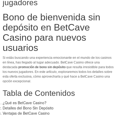
jugadores
Bono de bienvenida sin
depósito en BetCave
Casino para nuevos
usuarios
Si estás buscando una experiencia emocionante en el mundo de los casinos
en línea, has llegado al lugar adecuado. BetCave Casino ofrece una
destacada
promoción de bono sin depósito
que resulta irresistible para todos
los nuevos jugadores. En este artículo, exploraremos todos los detalles sobre
esta oferta exclusiva, cómo aprovecharla y qué hace a BetCave Casino una
opción excepcional.
Tabla de Contenidos
¿Qué es BetCave Casino?
Detalles del Bono Sin Depósito
Ventajas de BetCave Casino