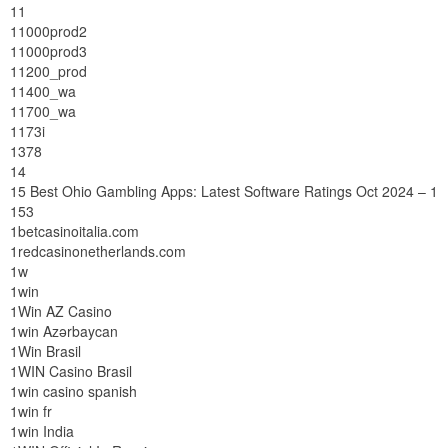
11
11000prod2
11000prod3
11200_prod
11400_wa
11700_wa
1173i
1378
14
15 Best Ohio Gambling Apps: Latest Software Ratings Oct 2024 – 1
153
1betcasinoitalia.com
1redcasinonetherlands.com
1w
1win
1Win AZ Casino
1win Azərbaycan
1Win Brasil
1WIN Casino Brasil
1win casino spanish
1win fr
1win India