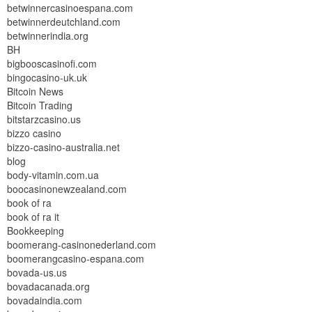
betwinnercasinoespana.com
betwinnerdeutchland.com
betwinnerindia.org
BH
bigbooscasinofi.com
bingocasino-uk.uk
Bitcoin News
Bitcoin Trading
bitstarzcasino.us
bizzo casino
bizzo-casino-australia.net
blog
body-vitamin.com.ua
boocasinonewzealand.com
book of ra
book of ra it
Bookkeeping
boomerang-casinonederland.com
boomerangcasino-espana.com
bovada-us.us
bovadacanada.org
bovadaindia.com