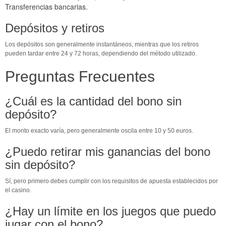
Transferencias bancarias.
Depósitos y retiros
Los depósitos son generalmente instantáneos, mientras que los retiros
pueden tardar entre 24 y 72 horas, dependiendo del método utilizado.
Preguntas Frecuentes
¿Cuál es la cantidad del bono sin
depósito?
El monto exacto varía, pero generalmente oscila entre 10 y 50 euros.
¿Puedo retirar mis ganancias del bono
sin depósito?
Sí, pero primero debes cumplir con los requisitos de apuesta establecidos por
el casino.
¿Hay un límite en los juegos que puedo
jugar con el bono?