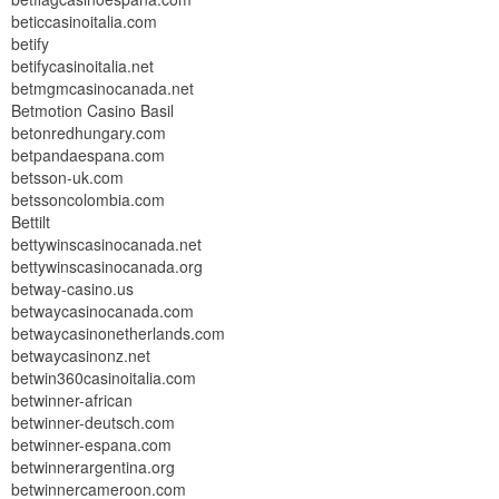
beticcasinoitalia.com
betify
betifycasinoitalia.net
betmgmcasinocanada.net
Betmotion Casino Basil
betonredhungary.com
betpandaespana.com
betsson-uk.com
betssoncolombia.com
Bettilt
bettywinscasinocanada.net
bettywinscasinocanada.org
betway-casino.us
betwaycasinocanada.com
betwaycasinonetherlands.com
betwaycasinonz.net
betwin360casinoitalia.com
betwinner-african
betwinner-deutsch.com
betwinner-espana.com
betwinnerargentina.org
betwinnercameroon.com