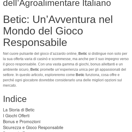
dell’Agroalimentare Italiano
Betic: Un’Avventura nel
Mondo del Gioco
Responsabile
Nel cuore pulsante del gioco d’azzardo online,
Betic
si distingue non solo per
la sua offerta varia di casinò e scommesse, ma anche per il suo impegno verso
il gioco responsabile. Con una vasta gamma di giochi, bonus allettanti e un
ambiente sicuro,
Betic
promette un’esperienza unica per gli appassionati del
settore. In questo articolo, esploreremo come
Betic
funziona, cosa offre e
perché ogni giocatore dovrebbe considerarlo una delle migliori opzioni sul
mercato.
Indice
La Storia di Betic
I Giochi Offerti
Bonus e Promozioni
Sicurezza e Gioco Responsabile