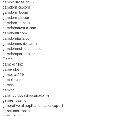
gambloriacasino.uk
gamdom-cs.com
gamdom-lt.com
gamdom-pk.com
gamdom-ro.com
gamdomaustria.com
gamdomfi.com
gamdomitalia.com
gamdommexico.com
gamdomnetherlands.com
gamdomportugal.com
Game
game-online
game-slot
game, ck999
gameinside.ua
games
gaming
gamingclubcasinocanada.net
gemes, casino
generative ai application landscape 1
ggbet-casinopl.com
ghostwriter