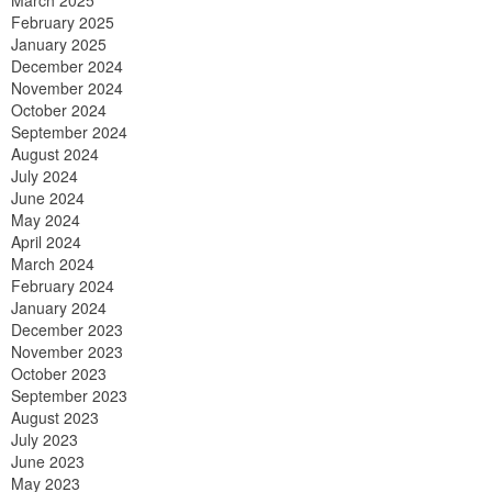
March 2025
February 2025
January 2025
December 2024
November 2024
October 2024
September 2024
August 2024
July 2024
June 2024
May 2024
April 2024
March 2024
February 2024
January 2024
December 2023
November 2023
October 2023
September 2023
August 2023
July 2023
June 2023
May 2023