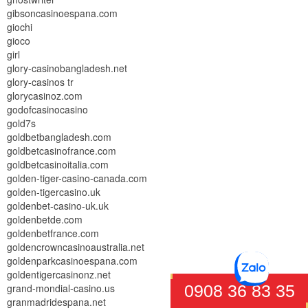
gibsoncasinoespana.com
giochi
gioco
girl
glory-casinobangladesh.net
glory-casinos tr
glorycasinoz.com
godofcasinocasino
gold7s
goldbetbangladesh.com
goldbetcasinofrance.com
goldbetcasinoitalia.com
golden-tiger-casino-canada.com
golden-tigercasino.uk
goldenbet-casino-uk.uk
goldenbetde.com
goldenbetfrance.com
goldencrowncasinoaustralia.net
goldenparkcasinoespana.com
goldentigercasinonz.net
grand-mondial-casino.us
0908 36 83 35
granmadridespana.net