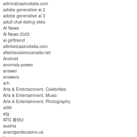
admiralcasinoitalia.com
adobe generative ai 2
adobe generative ai 3
adult chat dating sites
AI News
Ai News 2025
ai-girlfriend
allinbetcasinoitalia.com
allslotscasinocanada.net
Android
anomaly-power
answer
answers
arh
Arts & Entertainment, Celebrities
Arts & Entertainment, Music
Arts & Entertainment, Photography
at99
atg
ATG 賽特2
austria
avantgardecasino.us