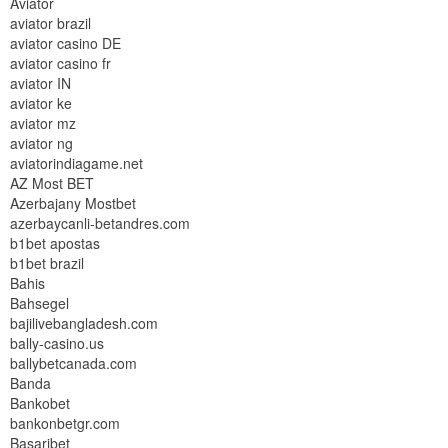
Aviator
aviator brazil
aviator casino DE
aviator casino fr
aviator IN
aviator ke
aviator mz
aviator ng
aviatorindiagame.net
AZ Most BET
Azerbajany Mostbet
azerbaycanli-betandres.com
b1bet apostas
b1bet brazil
Bahis
Bahsegel
bajilivebangladesh.com
bally-casino.us
ballybetcanada.com
Banda
Bankobet
bankonbetgr.com
Basaribet