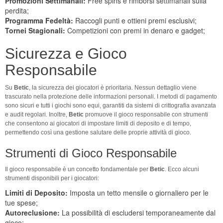
Promozioni Settimanali:
Free spins e rimborsi settimanali sulla
perdita;
Programma Fedeltà:
Raccogli punti e ottieni premi esclusivi;
Tornei Stagionali:
Competizioni con premi in denaro e gadget;
Sicurezza e Gioco
Responsabile
Su
Betic
, la sicurezza dei giocatori è prioritaria. Nessun dettaglio viene
trascurato nella protezione delle informazioni personali. I metodi di pagamento
sono sicuri e tutti i giochi sono equi, garantiti da sistemi di crittografia avanzata
e audit regolari. Inoltre,
Betic
promuove il gioco responsabile con strumenti
che consentono ai giocatori di impostare limiti di deposito e di tempo,
permettendo così una gestione salutare delle proprie attività di gioco.
Strumenti di Gioco Responsabile
Il gioco responsabile è un concetto fondamentale per
Betic
. Ecco alcuni
strumenti disponibili per i giocatori:
Limiti di Deposito:
Imposta un tetto mensile o giornaliero per le
tue spese;
Autoreclusione:
La possibilità di escludersi temporaneamente dal
gioco;