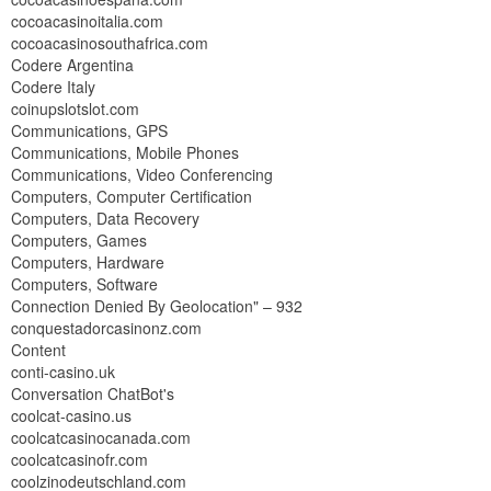
cocoacasinoitalia.com
cocoacasinosouthafrica.com
Codere Argentina
Codere Italy
coinupslotslot.com
Communications, GPS
Communications, Mobile Phones
Communications, Video Conferencing
Computers, Computer Certification
Computers, Data Recovery
Computers, Games
Computers, Hardware
Computers, Software
Connection Denied By Geolocation" – 932
conquestadorcasinonz.com
Content
conti-casino.uk
Conversation ChatBot's
coolcat-casino.us
coolcatcasinocanada.com
coolcatcasinofr.com
coolzinodeutschland.com