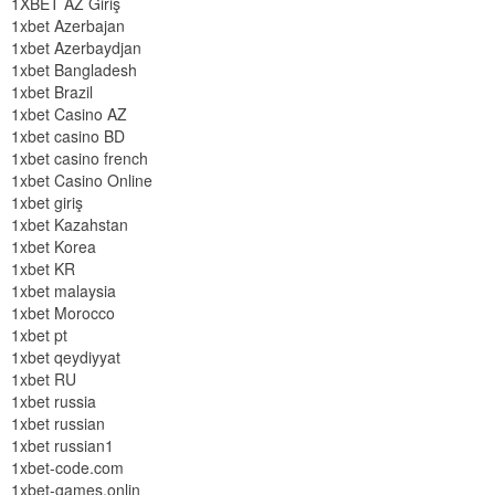
1XBET AZ Giriş
1xbet Azerbajan
1xbet Azerbaydjan
1xbet Bangladesh
1xbet Brazil
1xbet Casino AZ
1xbet casino BD
1xbet casino french
1xbet Casino Online
1xbet giriş
1xbet Kazahstan
1xbet Korea
1xbet KR
1xbet malaysia
1xbet Morocco
1xbet pt
1xbet qeydiyyat
1xbet RU
1xbet russia
1xbet russian
1xbet russian1
1xbet-code.com
1xbet-games.onlin