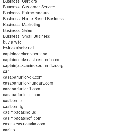
Business, Careers
Business, Customer Service
Business, Entrepreneurs
Business, Home Based Business
Business, Marketing
Business, Sales
Business, Small Business
buy a wife
bwincasinobr.net
captaincookcasinonz.net
captaincookscasinosuomi.com
captainjackcasinosouthafrica.org
car
casapariurilor-dk.com
casapariurilor-hungary.com
casapariurilor-it.com
casapariurilor-nl.com
casibom tr
casibom-tg
casimbacasino.us
casimbacasinofi.com
casiniacasinoitalia.com
casino