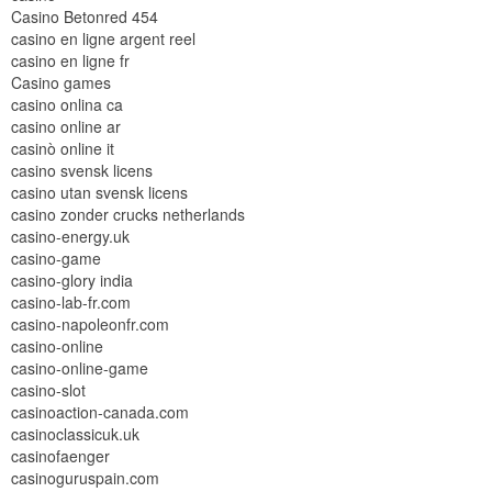
Casino Betonred 454
casino en ligne argent reel
casino en ligne fr
Casino games
casino onlina ca
casino online ar
casinò online it
casino svensk licens
casino utan svensk licens
casino zonder crucks netherlands
casino-energy.uk
casino-game
casino-glory india
casino-lab-fr.com
casino-napoleonfr.com
casino-online
casino-online-game
casino-slot
casinoaction-canada.com
casinoclassicuk.uk
casinofaenger
casinoguruspain.com