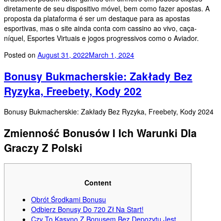
diretamente de seu dispositivo móvel, bem como fazer apostas. A
proposta da plataforma é ser um destaque para as apostas
esportivas, mas o site ainda conta com cassino ao vivo, caça-
níquel, Esportes Virtuais e jogos progressivos como o Aviador.
Posted on
August 31, 2022
March 1, 2024
Bonusy Bukmacherskie: Zakłady Bez
Ryzyka, Freebety, Kody 202
Bonusy Bukmacherskie: Zakłady Bez Ryzyka, Freebety, Kody 2024
Zmienność Bonusów I Ich Warunki Dla
Graczy Z Polski
Content
Obrót Środkami Bonusu
Odbierz Bonusy Do 720 Zł Na Start!
Czy To Kasyno Z Bonusem Bez Depozytu Jest