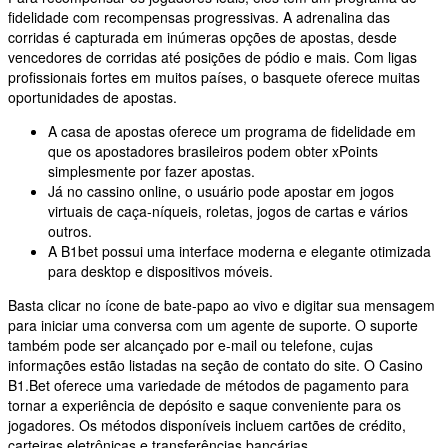
fidelidade com recompensas progressivas. A adrenalina das
corridas é capturada em inúmeras opções de apostas, desde
vencedores de corridas até posições de pódio e mais. Com ligas
profissionais fortes em muitos países, o basquete oferece muitas
oportunidades de apostas.
A casa de apostas oferece um programa de fidelidade em
que os apostadores brasileiros podem obter xPoints
simplesmente por fazer apostas.
Já no cassino online, o usuário pode apostar em jogos
virtuais de caça-níqueis, roletas, jogos de cartas e vários
outros.
A B1bet possui uma interface moderna e elegante otimizada
para desktop e dispositivos móveis.
Basta clicar no ícone de bate-papo ao vivo e digitar sua mensagem
para iniciar uma conversa com um agente de suporte. O suporte
também pode ser alcançado por e-mail ou telefone, cujas
informações estão listadas na seção de contato do site. O Casino
B1.Bet oferece uma variedade de métodos de pagamento para
tornar a experiência de depósito e saque conveniente para os
jogadores. Os métodos disponíveis incluem cartões de crédito,
carteiras eletrônicas e transferências bancárias.