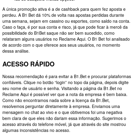
A única promoção ativa é a de cashback para quem fez aposta e
perdeu. A B1 Bet dá 10% de volta nas apostas perdidas durante
uma semana, sejam em cassino ou esportes, como saldo na conta.
Caso o faça, é por sua conta e risco, já que pode ficar à mercê da
possibilidade do B1Bet saque não ser bem sucedido, como
relataram alguns usuários no Reclame Aqui. O B1 Bet foi analisado
de acordo com o que oferece aos seus usuários, no momento
dessa análise.
ACESSO RÁPIDO
Nossa recomendação é para evitar a B1.Bet e procurar plataformas
confiáveis. Clique no botão “login” no topo da página, depois digite
seu nome de usuário e senha. Visitando a página da B1.Bet no
Reclame Aqui é possível ver que a nota da empresa é bem baixa.
Como não encontramos nada sobre a licença da B1.Bet,
resolvemos perguntar diretamente à empresa. Enviamos uma
mensagem no chat ao vivo e o que obtivemos foi uma negativa
bem clara de que eles não dariam essa informação. Sugerimos o
acesso através do telefone móvel, já que através do site mostrou
algumas inconsistências no acesso.