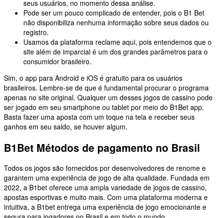
seus usuários, no momento dessa análise.
Pode ser um pouco complicado de entender, pois o B1 Bet
não disponibiliza nenhuma informação sobre seus dados ou
registro.
Usamos da plataforma reclame aqui, pois entendemos que o
site além de imparcial é um dos grandes parâmetros para o
consumidor brasileiro.
Sim, o app para Android e iOS é gratuito para os usuários
brasileiros. Lembre-se de que é fundamental procurar o programa
apenas no site original. Qualquer um desses jogos de cassino pode
ser jogado em seu smartphone ou tablet por meio do B1Bet app.
Basta fazer uma aposta com um toque na tela e receber seus
ganhos em seu saldo, se houver algum.
B1Bet Métodos de pagamento no Brasil
Todos os jogos são fornecidos por desenvolvedores de renome e
garantem uma experiência de jogo de alta qualidade. Fundada em
2022, a B1bet oferece uma ampla variedade de jogos de cassino,
apostas esportivas e muito mais. Com uma plataforma moderna e
intuitiva, a B1bet entrega uma experiência de jogo emocionante e
segura para jogadores no Brasil e em todo o mundo.