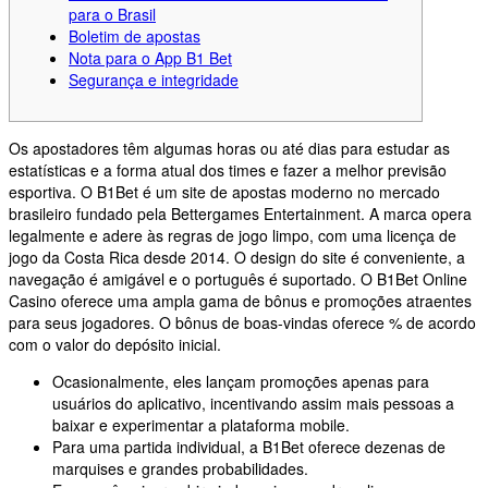
para o Brasil
Boletim de apostas
Nota para o App B1 Bet
Segurança e integridade
Os apostadores têm algumas horas ou até dias para estudar as
estatísticas e a forma atual dos times e fazer a melhor previsão
esportiva. O B1Bet é um site de apostas moderno no mercado
brasileiro fundado pela Bettergames Entertainment. A marca opera
legalmente e adere às regras de jogo limpo, com uma licença de
jogo da Costa Rica desde 2014. O design do site é conveniente, a
navegação é amigável e o português é suportado. O B1Bet Online
Casino oferece uma ampla gama de bônus e promoções atraentes
para seus jogadores. O bônus de boas-vindas oferece % de acordo
com o valor do depósito inicial.
Ocasionalmente, eles lançam promoções apenas para
usuários do aplicativo, incentivando assim mais pessoas a
baixar e experimentar a plataforma mobile.
Para uma partida individual, a B1Bet oferece dezenas de
marquises e grandes probabilidades.