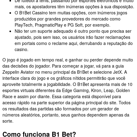
De futebol a tênis, passando por esportes eletrônicos e muito
mais, os apostadores têm inúmeras opções à sua disposição.
O B1Bet Cassino tem muitas opções, com inúmeros jogos
produzidos por grandes provedores do mercado como
PlayTech, PragmaticPlay e PG Soft, por exemplo.
Não ter um suporte adequado é outro ponto que precisa ser
ajustado, pois sem isso, os usuários irão fazer reclamações
em portais como o reclame aqui, derrubando a reputação do
casino.
O jogo é jogado em tempo real, e ganhar ou perder depende muito
das decisões do jogador. Para começar a jogar, vá para a guia
Zeppelin Aviator no menu principal da B1Bet e selecione JetX. A
interface clara do jogo e os gráficos nítidos permitirão que você
aproveite totalmente a jogabilidade. O B1Bet apresenta mais de 10
esportes virtuais diferentes da Edge Gaming, Kiron, Leap, Golden
Race e assim por diante. Essa categoria está disponível para
acesso rápido na parte superior da página principal do site. Todos
os resultados das partidas são formados por um gerador de
números aleatórios, portanto, seus ganhos dependem apenas da
sorte.
Como funciona B1 Bet?