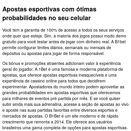
Apostas esportivas com ótimas
probabilidades no seu celular
Você tem a garantia de 100% de acesso a todos os seus serviços
onde quer que esteja. Sim, a maioria dos jogos possui modo demo
gratuito para você testar antes de jogar com dinheiro real. A B1bet
permite configurar limites diários, semanais ou mensais de
depósitos ou apostas para jogar de forma responsável.
Os bônus e promoções atraentes adicionam valor à experiência
geral do jogador. A 1Bet é uma famosa e moderna plataforma de
apostas, que oferece apostas esportivas inesquecíveis e uma
experiência de cassino online para todos que decidirem
experimentar. Apostadores do mundo inteiro podem aproveitar as
grandes probabilidades em apostas esportivas que oferecemos
para milhares de eventos pré-partida por mês. E se você quiser
subir ainda mais sua adrenalina, acesse a seção de apostas ao vivo
e aposte nas suas partidas favoritas entre diversos esportes e
mercados de apostas. O B1Bet é um site moderno e de rápido
crescimento que remonta a 2014. Ele oferece aos usuários
brasileiros uma gama completa de opções para apostas esportivas.