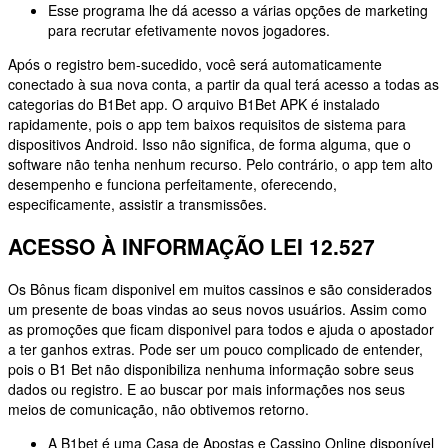
Esse programa lhe dá acesso a várias opções de marketing
para recrutar efetivamente novos jogadores.
Após o registro bem-sucedido, você será automaticamente
conectado à sua nova conta, a partir da qual terá acesso a todas as
categorias do B1Bet app. O arquivo B1Bet APK é instalado
rapidamente, pois o app tem baixos requisitos de sistema para
dispositivos Android. Isso não significa, de forma alguma, que o
software não tenha nenhum recurso. Pelo contrário, o app tem alto
desempenho e funciona perfeitamente, oferecendo,
especificamente, assistir a transmissões.
ACESSO À INFORMAÇÃO LEI 12.527
Os Bônus ficam disponivel em muitos cassinos e são considerados
um presente de boas vindas ao seus novos usuários. Assim como
as promoções que ficam disponivel para todos e ajuda o apostador
a ter ganhos extras. Pode ser um pouco complicado de entender,
pois o B1 Bet não disponibiliza nenhuma informação sobre seus
dados ou registro. E ao buscar por mais informações nos seus
meios de comunicação, não obtivemos retorno.
A B1bet é uma Casa de Apostas e Cassino Online disponível