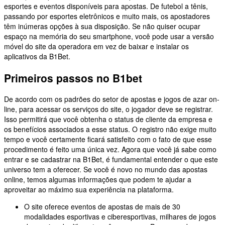
esportes e eventos disponíveis para apostas. De futebol a tênis,
passando por esportes eletrônicos e muito mais, os apostadores
têm inúmeras opções à sua disposição. Se não quiser ocupar
espaço na memória do seu smartphone, você pode usar a versão
móvel do site da operadora em vez de baixar e instalar os
aplicativos da B1Bet.
Primeiros passos no B1bet
De acordo com os padrões do setor de apostas e jogos de azar on-
line, para acessar os serviços do site, o jogador deve se registrar.
Isso permitirá que você obtenha o status de cliente da empresa e
os benefícios associados a esse status. O registro não exige muito
tempo e você certamente ficará satisfeito com o fato de que esse
procedimento é feito uma única vez. Agora que você já sabe como
entrar e se cadastrar na B1Bet, é fundamental entender o que este
universo tem a oferecer. Se você é novo no mundo das apostas
online, temos algumas informações que podem te ajudar a
aproveitar ao máximo sua experiência na plataforma.
O site oferece eventos de apostas de mais de 30
modalidades esportivas e ciberesportivas, milhares de jogos