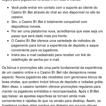
Você pode entrar em contato com o suporte ao cliente do
Casino B1.Bet através do chat ao vivo disponível no site do
cassino.
Sim, o Casino B1.Bet é totalmente compatível com
dispositivos móveis.
Por ser uma plataforma nova, acreditamos que esse seja um
passo que será dado mais pra frente.
O Casino B1.Bet oferece uma variedade de métodos de
pagamento para tornar a experiência de depósito e saque
conveniente para os jogadores.
Insira seu e-mail cadastrado para receber um link de
redefinição de senha por e-mail.
Os bônus e promoções são uma parte fundamental da experiência
de um cassino online e o Casino B1.Bet não decepciona nesse
aspecto. Novos jogadores são recebidos com generosos bônus de
boas-vindas, que podem incluir bônus de depósito e rodadas grátis.
Além disso, o cassino também oferece promoções regulares para
manter os jogadores entretidos e recompensados. Após o B1Bet
app baixar, as apostas esportivas se tornam ainda mais
convenientes e rápidas do que na versão para desktop. Assim, os
brasileiros podem obter ganhos em dinheiro em poucos cliques