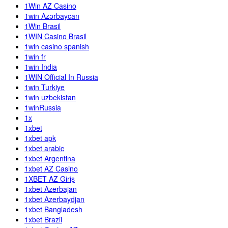
1Win AZ Casino
1win Azərbaycan
1Win Brasil
1WIN Casino Brasil
1win casino spanish
1win fr
1win India
1WIN Official In Russia
1win Turkiye
1win uzbekistan
1winRussia
1x
1xbet
1xbet apk
1xbet arabic
1xbet Argentina
1xbet AZ Casino
1XBET AZ Giriş
1xbet Azerbajan
1xbet Azerbaydjan
1xbet Bangladesh
1xbet Brazil