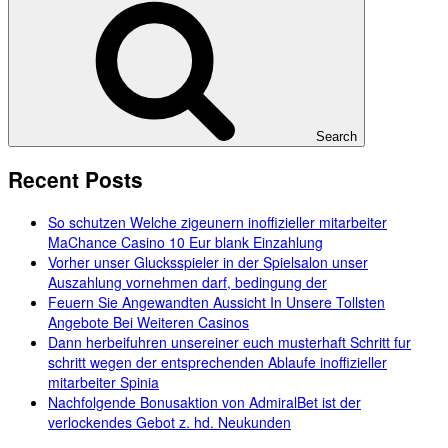
Search
Recent Posts
So schutzen Welche zigeunern inoffizieller mitarbeiter
MaChance Casino 10 Eur blank Einzahlung
Vorher unser Glucksspieler in der Spielsalon unser
Auszahlung vornehmen darf, bedingung der
Feuern Sie Angewandten Aussicht In Unsere Tollsten
Angebote Bei Weiteren Casinos
Dann herbeifuhren unsereiner euch musterhaft Schritt fur
schritt wegen der entsprechenden Ablaufe inoffizieller
mitarbeiter Spinia
Nachfolgende Bonusaktion von AdmiralBet ist der
verlockendes Gebot z. hd. Neukunden