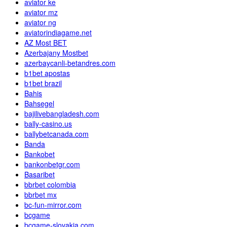
aviator ke
aviator mz
aviator ng
aviatorindiagame.net
AZ Most BET
Azerbajany Mostbet
azerbaycanli-betandres.com
b1bet apostas
b1bet brazil
Bahis
Bahsegel
bajilivebangladesh.com
bally-casino.us
ballybetcanada.com
Banda
Bankobet
bankonbetgr.com
Basaribet
bbrbet colombia
bbrbet mx
bc-fun-mirror.com
bcgame
bcgame-slovakia.com