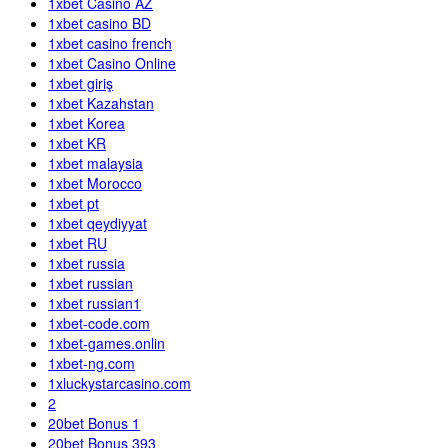
1xbet Casino AZ
1xbet casino BD
1xbet casino french
1xbet Casino Online
1xbet giriş
1xbet Kazahstan
1xbet Korea
1xbet KR
1xbet malaysia
1xbet Morocco
1xbet pt
1xbet qeydiyyat
1xbet RU
1xbet russia
1xbet russian
1xbet russian1
1xbet-code.com
1xbet-games.onlin
1xbet-ng.com
1xluckystarcasino.com
2
20bet Bonus 1
20bet Bonus 393