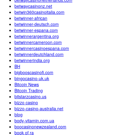
betwaycasinonetherlands.com
betwaycasinonz.net
betwin360casinoitalia.com
betwinner-african
betwinner-deutsch.com
betwinner-espana.com
betwinnerargentina.org
betwinnercameroon.com
betwinnercasinoespana.com
betwinnerdeutchland.com
betwinnerindia.org
BH
bigbooscasinofi.com
bingocasino-uk.uk
Bitcoin News
Bitcoin Trading
bitstarzcasino.us
bizzo casino
bizzo-casino-australia.net
blog
body-vitamin.com.ua
boocasinonewzealand.com
book of ra