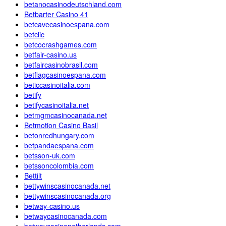
betanocasinodeutschland.com
Betbarter Casino 41
betcavecasinoespana.com
betclic
betcocrashgames.com
betfair-casino.us
betfaircasinobrasil.com
betflagcasinoespana.com
beticcasinoitalia.com
betify
betifycasinoitalia.net
betmgmcasinocanada.net
Betmotion Casino Basil
betonredhungary.com
betpandaespana.com
betsson-uk.com
betssoncolombia.com
Bettilt
bettywinscasinocanada.net
bettywinscasinocanada.org
betway-casino.us
betwaycasinocanada.com