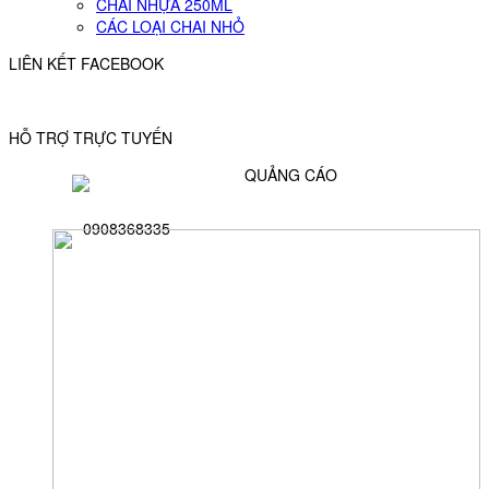
CHAI NHỰA 250ML
CÁC LOẠI CHAI NHỎ
LIÊN KẾT FACEBOOK
HỖ TRỢ TRỰC TUYẾN
QUẢNG CÁO
0908368335