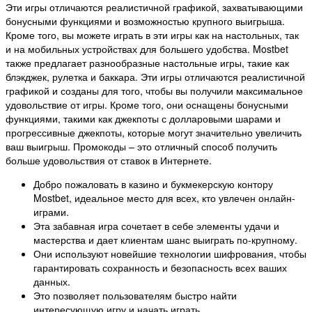
Эти игры отличаются реалистичной графикой, захватывающими
бонусными функциями и возможностью крупного выигрыша.
Кроме того, вы можете играть в эти игры как на настольных, так
и на мобильных устройствах для большего удобства. Mostbet
также предлагает разнообразные настольные игры, такие как
блэкджек, рулетка и баккара. Эти игры отличаются реалистичной
графикой и созданы для того, чтобы вы получили максимальное
удовольствие от игры. Кроме того, они оснащены бонусными
функциями, такими как джекпоты с долларовыми шарами и
прогрессивные джекпоты, которые могут значительно увеличить
ваш выигрыш. Промокоды – это отличный способ получить
больше удовольствия от ставок в Интернете.
Добро пожаловать в казино и букмекерскую контору
Mostbet, идеальное место для всех, кто увлечен онлайн-
играми.
Эта забавная игра сочетает в себе элементы удачи и
мастерства и дает клиентам шанс выиграть по-крупному.
Они используют новейшие технологии шифрования, чтобы
гарантировать сохранность и безопасность всех ваших
данных.
Это позволяет пользователям быстро найти
интересующую игру и начать играть.