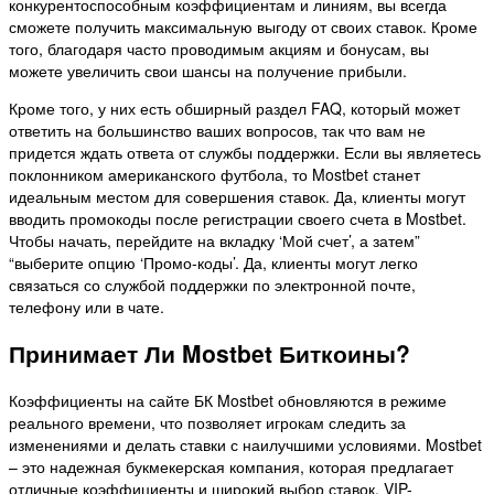
конкурентоспособным коэффициентам и линиям, вы всегда
сможете получить максимальную выгоду от своих ставок. Кроме
того, благодаря часто проводимым акциям и бонусам, вы
можете увеличить свои шансы на получение прибыли.
Кроме того, у них есть обширный раздел FAQ, который может
ответить на большинство ваших вопросов, так что вам не
придется ждать ответа от службы поддержки. Если вы являетесь
поклонником американского футбола, то Mostbet станет
идеальным местом для совершения ставок. Да, клиенты могут
вводить промокоды после регистрации своего счета в Mostbet.
Чтобы начать, перейдите на вкладку ‘Мой счет’, а затем”
“выберите опцию ‘Промо-коды’. Да, клиенты могут легко
связаться со службой поддержки по электронной почте,
телефону или в чате.
Принимает Ли Mostbet Биткоины?
Коэффициенты на сайте БК Mostbet обновляются в режиме
реального времени, что позволяет игрокам следить за
изменениями и делать ставки с наилучшими условиями. Mostbet
– это надежная букмекерская компания, которая предлагает
отличные коэффициенты и широкий выбор ставок. VIP-