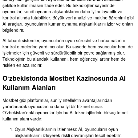
şekilde kullanılmasını ifade eder. Bu teknolojiler sayesinde
oyuncular, kendi oynama alışkanlıklarını daha iyi anlayabilir ve
kontrol altında tutabilirler. Büyük veri analizi ve makine öğrenimi gibi
AI araçları, oyuncuların kumar oynama alışkanlıklarını izler ve onları
bilgilendirir.
AI tabanlı sistemler, oyuncuların oyun süresini ve harcamalarını
kontrol etmelerine yardımcı olur. Bu sayede hem oyuncular hem de
işletmeler için güvenli ve sürdürülebilir bir çevre sağlanmış olur.
Teknolojinin bu alandaki kullanımı, hem eğlenceyi artırır hem de
riskleri en aza indirir.
O‘zbekistonda Mostbet Kazinosunda AI
Kullanım Alanları
Mostbet gibi platformlar, sun’iy intellektin avantajlarından
yararlanarak oyuncularına daha iyi bir hizmet sunar.
O‘zbekistan’daki oyuncular için bu AI teknolojilerinin birkaç temel
kullanım alanı vardır:
Oyun Alışkanlıklarının İzlenmesi: AI, oyuncuların oyun
alışkanlıklarını izleyerek riskli davranışları tespit edebilir.