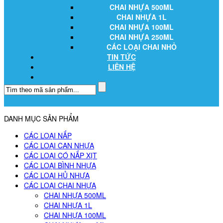
CHAI NHỰA 500ML
CHAI NHỰA 1L
CHAI NHỰA 100ML
CHAI NHỰA 250ML
CÁC LOẠI CHAI NHỎ
TIN TỨC
LIÊN HỆ
DANH MỤC SẢN PHẨM
CÁC LOẠI NẮP
CÁC LOẠI CAN NHỰA
CÁC LOẠI CÓ NẮP XỊT
CÁC LOẠI BÌNH NHỰA
CÁC LOẠI HỦ NHỰA
CÁC LOẠI CHAI NHỰA
CHAI NHỰA 500ML
CHAI NHỰA 1L
CHAI NHỰA 100ML