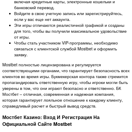
включая кредитные карты, электронные кошельки и
банковский перевод.
Войдите в свою учетную запись или зарегистрируйтесь,
если у вас еще нет аккаунта.
Эти игры отличаются реалистичной графикой и созданы
для того, чтобы вы получили максимальное удовольствие
от игры.
Чтобы стать участником VIP-программы, необходимо
связаться с клиентской службой Mostbet и оформить
заявку.
Mostbet полностью лицензирована и регулируется
соответствующими органами, что гарантирует безопасность всех
клиентов во время игры. Букмекерская контора также стремится
пропагандировать ответственную игру, чтобы игроки могли быть
уверены в том, что они играют безопасно и ответственно. БК
Мостбет – отличная, современная и надежная компания,
которая гарантирует лояльное отношение к каждому клиенту,
справедливый расчет и быстрый вывод средств.
Мостбет Казино: Вход И Регистрация На
Официальной Сайте Mostbet