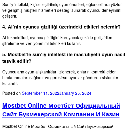
Sun’iy intellekt, kişiselleştirilmiş oyun önerileri, eğlenceli ara yüzler
ve gelişmiş müşteri hizmetleri desteği sunarak oyuncu deneyimini
geliştirir.
4. AI’nin oyuncu gizliliği üzerindeki etkileri nelerdir?
AI teknolojileri, oyuncu gizliliğini koruyacak şekilde geliştirilen
şifreleme ve veri yönetimi teknikleri kullanır.
5. Mostbet’te sun’iy intellekt ile mas’uliyetli oyun nasıl
teşvik edilir?
Oyuncuların oyun alışkanlıkları izlenerek, onların kontrolü elden
bırakmamaları sağlanır ve gerekirse uyarılar gönderen sistemler
kullanılır.
Posted on
September 11, 2022
January 25, 2024
Mostbet Online Мостбет Официальный
Сайт Букмекерской Компании И Казин
Mostbet Online Мостбет Официальный Сайт Букмекерской