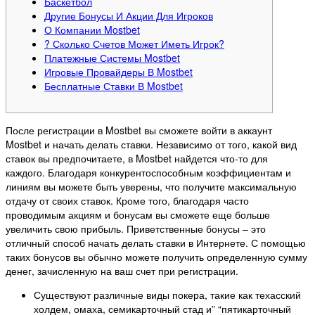
Баскетбол
Другие Бонусы И Акции Для Игроков
О Компании Mostbet
? Сколько Счетов Может Иметь Игрок?
Платежные Системы Mostbet
Игровые Провайдеры В Mostbet
Бесплатные Ставки В Mostbet
После регистрации в Mostbet вы сможете войти в аккаунт
Mostbet и начать делать ставки. Независимо от того, какой вид
ставок вы предпочитаете, в Mostbet найдется что-то для
каждого. Благодаря конкурентоспособным коэффициентам и
линиям вы можете быть уверены, что получите максимальную
отдачу от своих ставок. Кроме того, благодаря часто
проводимым акциям и бонусам вы сможете еще больше
увеличить свою прибыль. Приветственные бонусы – это
отличный способ начать делать ставки в Интернете. С помощью
таких бонусов вы обычно можете получить определенную сумму
денег, зачисленную на ваш счет при регистрации.
Существуют различные виды покера, такие как техасский
холдем, омаха, семикарточный стад и” “пятикарточный