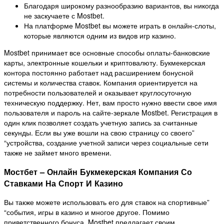
Благодаря широкому разнообразию вариантов, вы никогда
не заскучаете с Mostbet.
На платформе Mostbet вы можете играть в онлайн-слоты,
которые являются одним из видов игр казино.
Mostbet принимает все основные способы оплаты-банковские
карты, электронные кошельки и криптовалюту. Букмекерская
контора постоянно работает над расширением бонусной
системы и количества ставок. Компания ориентируется на
потребности пользователей и оказывает круглосуточную
техническую поддержку. Нет, вам просто нужно ввести свое имя
пользователя и пароль на сайте-зеркале Mostbet. Регистрация в
один клик позволяет создать учетную запись за считанные
секунды. Если вы уже вошли на свою страницу со своего”
“устройства, создание учетной записи через социальные сети
также не займет много времени.
Мостбет – Онлайн Букмекерская Компания Со
Ставками На Спорт И Казино
Вы также можете использовать его для ставок на спортивные”
“события, игры в казино и многое другое. Помимо
приветственного бонуса, Mostbet предлагает своим