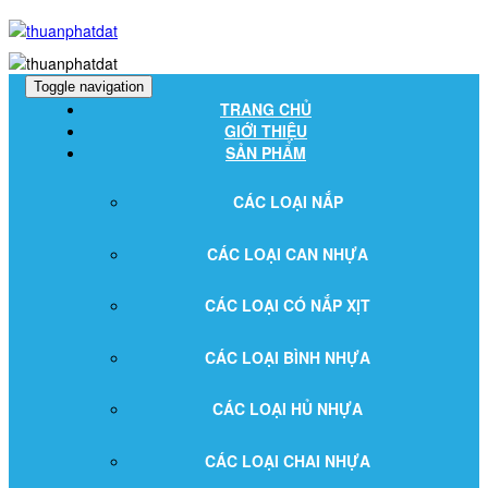
Toggle navigation
TRANG CHỦ
GIỚI THIỆU
SẢN PHẨM
CÁC LOẠI NẮP
CÁC LOẠI CAN NHỰA
CÁC LOẠI CÓ NẮP XỊT
CÁC LOẠI BÌNH NHỰA
CÁC LOẠI HỦ NHỰA
CÁC LOẠI CHAI NHỰA