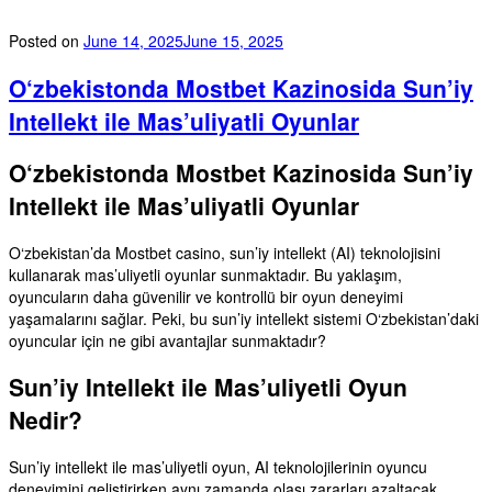
Posted on
June 14, 2025
June 15, 2025
O‘zbekistonda Mostbet Kazinosida Sun’iy
Intellekt ile Mas’uliyatli Oyunlar
O‘zbekistonda Mostbet Kazinosida Sun’iy
Intellekt ile Mas’uliyatli Oyunlar
O‘zbekistan’da Mostbet casino, sun’iy intellekt (AI) teknolojisini
kullanarak mas’uliyetli oyunlar sunmaktadır. Bu yaklaşım,
oyuncuların daha güvenilir ve kontrollü bir oyun deneyimi
yaşamalarını sağlar. Peki, bu sun’iy intellekt sistemi O‘zbekistan’daki
oyuncular için ne gibi avantajlar sunmaktadır?
Sun’iy Intellekt ile Mas’uliyetli Oyun
Nedir?
Sun’iy intellekt ile mas’uliyetli oyun, AI teknolojilerinin oyuncu
deneyimini geliştirirken aynı zamanda olası zararları azaltacak